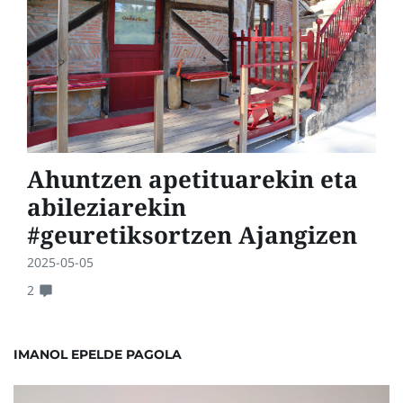
Ahuntzen apetituarekin eta
abileziarekin
#geuretiksortzen Ajangizen
2025-05-05
2
IMANOL EPELDE PAGOLA