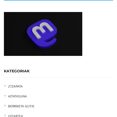
KATEGORIAK
27ZAPATA
AITATASUNA
BERRIKETA GUTXI
GIZARTEA