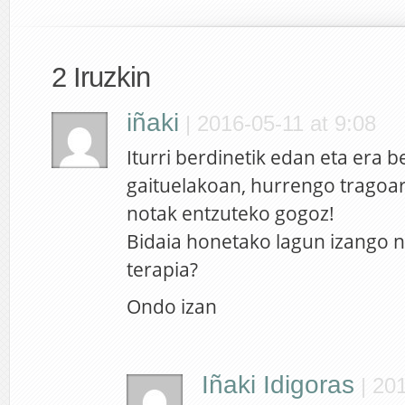
2 Iruzkin
iñaki
|
2016-05-11 at 9:08
Iturri berdinetik edan eta era 
gaituelakoan, hurrengo tragoa
notak entzuteko gogoz!
Bidaia honetako lagun izango 
terapia?
Ondo izan
Iñaki Idigoras
|
201