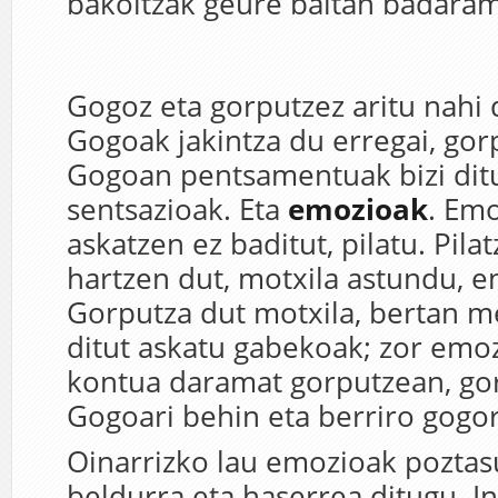
bakoitzak geure baitan badara
Gogoz eta gorputzez aritu nahi 
Gogoak jakintza du erregai, gor
Gogoan pentsamentuak bizi dit
sentsazioak. Eta
emozioak
. Emo
askatzen ez baditut, pilatu. Pil
hartzen dut, motxila astundu, e
Gorputza dut motxila, bertan 
ditut askatu gabekoak; zor emo
kontua daramat gorputzean, go
Gogoari behin eta berriro gogor
Oinarrizko lau emozioak poztasu
beldurra eta haserrea ditugu. 