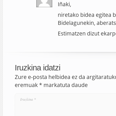
Iñaki,
niretako bidea egitea b
Bidelagunekin, aberat
Estimatzen dizut ekar
Iruzkina idatzi
Zure e-posta helbidea ez da argitaratuk
eremuak
*
markatuta daude