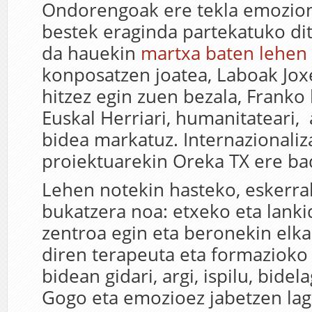
Ondorengoak ere tekla emozion
bestek eraginda partekatuko dit
da hauekin
martxa baten lehen
konposatzen joatea, Laboak Jox
hitzez egin zuen bezala, Franko h
Euskal Herriari, humanitateari,
bidea markatuz. Internazionaliz
proiektuarekin Oreka TX ere ba
Lehen notekin hasteko, eskerr
bukatzera noa: etxeko eta lanki
zentroa egin eta beronekin elka
diren terapeuta eta formazioko 
bidean gidari, argi, ispilu, bidel
Gogo eta emozioez jabetzen la