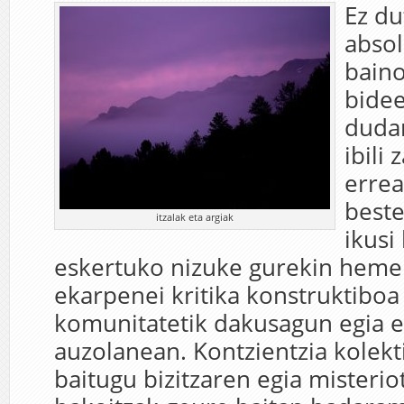
Ez du
absol
baino
bidee
dudan
ibili
errea
beste
itzalak eta argiak
ikusi
eskertuko nizuke gurekin heme
ekarpenei kritika konstruktiboa
komunitatetik dakusagun egia er
auzolanean. Kontzientzia kolekt
baitugu bizitzaren egia misterio