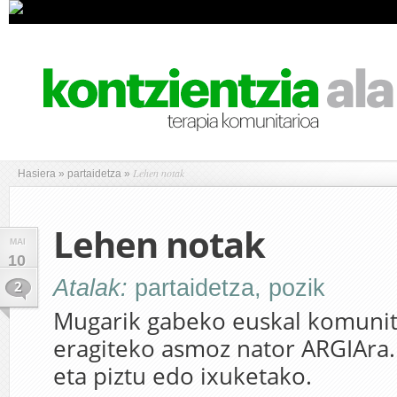
Lehen notak
Hasiera
»
partaidetza
»
Lehen notak
MAI
10
Atalak:
partaidetza
,
pozik
2
Mugarik gabeko euskal komunita
eragiteko asmoz nator ARGIAra. I
eta piztu edo ixuketako.