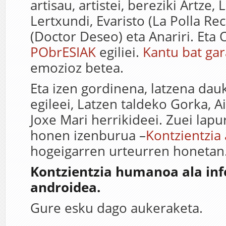
artisau, artistei, bereziki Artze, 
Lertxundi, Evaristo (La Polla Rec
(Doctor Deseo) eta Anariri. Eta 
PObrESIAK
egiliei.
Kantu bat gar
emozioz betea.
Eta izen gordinena, latzena dau
egileei, Latzen taldeko Gorka, Ai
Joxe Mari herrikideei. Zuei lapu
honen izenburua –
Kontzientzia 
hogeigarren urteurren honetan
Kontzientzia humanoa ala in
androidea.
Gure esku dago aukeraketa.