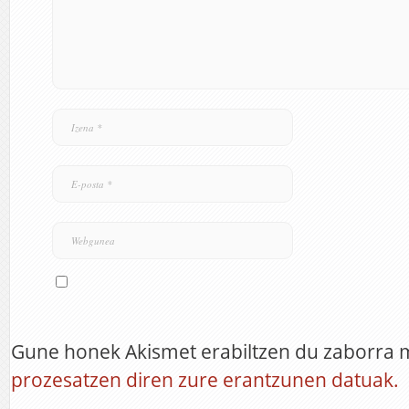
Gune honek Akismet erabiltzen du zaborra 
prozesatzen diren zure erantzunen datuak.