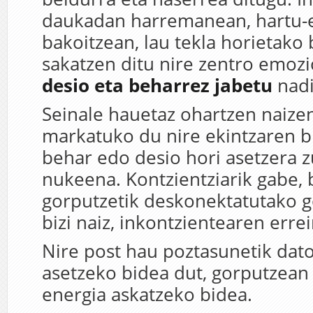
daukadan harremanean, hartu
bakoitzean, lau tekla horietako
sakatzen ditu nire zentro emozi
desio eta beharrez jabetu
nadi
Seinale hauetaz ohartzen naizen
markatuko du nire ekintzaren b
behar edo desio hori asetzera
nukeena. Kontzientziarik gabe, 
gorputzetik deskonektatutako
bizi naiz, inkontzientearen erre
Nire post hau poztasunetik dato
asetzeko bidea dut, gorputzean 
energia askatzeko bidea.