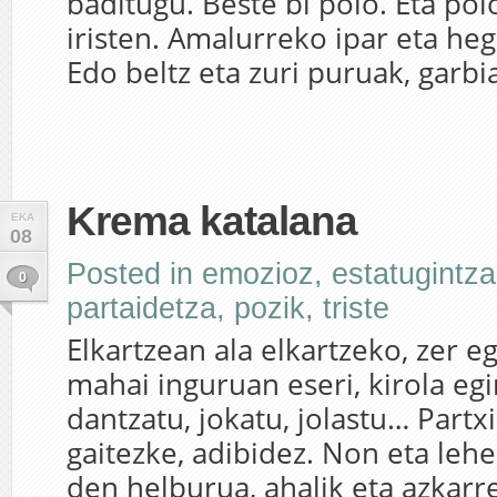
baditugu. Beste bi polo. Eta polo
iristen. Amalurreko ipar eta heg
Edo beltz eta zuri puruak, garbia
Krema katalana
EKA
08
Posted in
emozioz
,
estatugintza
0
partaidetza
,
pozik
,
triste
Elkartzean ala elkartzeko, zer e
mahai inguruan eseri, kirola egi
dantzatu, jokatu, jolastu… Partxi
gaitezke, adibidez. Non eta leh
den helburua, ahalik eta azkar