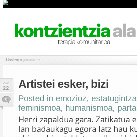
partaidetza
Hasiera
»
Artistei esker, bizi
AZA
22
Posted in
emozioz
,
estatugintza
0
feminismoa
,
humanismoa
,
parta
Herri zapaldua gara. Zatikatua 
lan badaukagu egora latz hau k