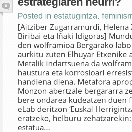
estrategiaren neurri?
0
Posted in
estatugintza
,
feminis
[Aitziber Zugarramurdi, Helena 
Biribai eta Iñaki Idigoras] Mun
den wolframioa Bergarako labo
aurkitu zuten Elhuyar Etxenike 
Metalik indartsuena da wolframi
haustura eta korrosioari erresis
handiena diena. Metafora aprop
Monzon abertzale bergararra z
bere ondarea kudeatzen duen 
eLab deritzon ‘Euskal Herrigintz
eratzeko, helburu zehatzarekin:
estatua...