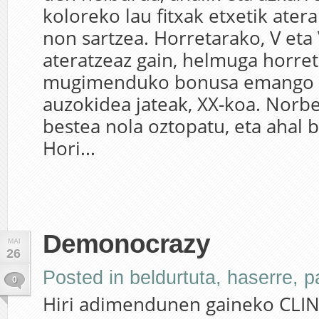
koloreko lau fitxak etxetik atera
non sartzea. Horretarako, V eta
ateratzeaz gain, helmuga horreta
mugimenduko bonusa emango d
auzokidea jateak, XX-koa. Norb
bestea nola oztopatu, eta ahal b
Hori...
Demonocrazy
MAI
26
Posted in
beldurtuta
,
haserre
,
p
0
Hiri adimendunen gaineko CLIN