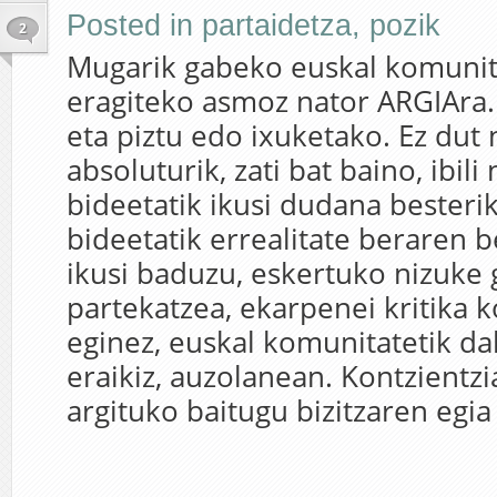
Posted in
partaidetza
,
pozik
2
Mugarik gabeko euskal komunita
eragiteko asmoz nator ARGIAra. I
eta piztu edo ixuketako. Ez dut 
absoluturik, zati bat baino, ibili
bideetatik ikusi dudana besterik.
bideetatik errealitate beraren b
ikusi baduzu, eskertuko nizuke
partekatzea, ekarpenei kritika 
eginez, euskal komunitatetik d
eraikiz, auzolanean. Kontzientzi
argituko baitugu bizitzaren egia 