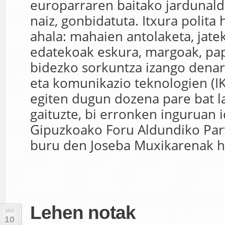
europarraren baitako jardunaldi
naiz, gonbidatuta. Itxura polita 
ahala: mahaien antolaketa, jate
edatekoak eskura, margoak, pa
bidezko sorkuntza izango denar
eta komunikazio teknologien (IK
egiten dugun dozena pare bat l
gaituzte, bi erronken inguruan 
Gipuzkoako Foru Aldundiko Part
buru den Joseba Muxikarenak ha
Lehen notak
MAI
10