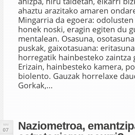
ahizpa, hiru taldetan, elkarri b
ahaztu arazitako amaren ondare
Mingarria da egoera: odolusten 
honek noski, eragin egiten du 
mentalean. Osasuna, osotasuna b
puskak, gaixotasuana: eritasuna
horregatik hainbesteko zaintza 
Erizain, hainbesteko kamera, pol
biolento. Gauzak horrelaxe dau
Gorkak,...
Naziometroa, emantzip
MAI
07