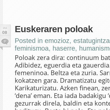
Euskeraren poloak
IRA
08
Posted in
emozioz
,
estatugintza
0
feminismoa
,
haserre
,
humanism
Poloak zera dira: continuum bat
Adibidez, eguerdia eta gauerdia
femeninoa. Beltza eta zuria. Sar
kokatzen gara. Dramatizatu egi
Karikaturizatu. Azken finean, ze
‘dena’ eman. Eta iada badakigu ‘d
gezurrak direla, baldin eta kont