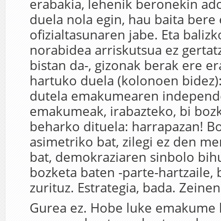
erabakia, lehenik beronekin ad
duela nola egin, hau baita bere 
ofizialtasunaren jabe. Eta baliz
norabidea arriskutsua ez gertatz
bistan da-, gizonak berak ere e
hartuko duela (kolonoen bidez)
dutela emakumearen independe
emakumeak, irabazteko, bi boz
beharko dituela: harrapazan! 
asimetriko bat, zilegi ez den m
bat, demokraziaren sinbolo bih
bozketa baten -parte-hartzaile, 
zurituz. Estrategia, bada. Zeinen
Gurea ez. Hobe luke emakume 