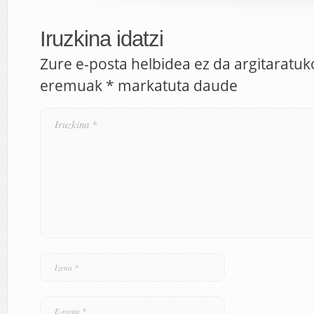
Iruzkina idatzi
Zure e-posta helbidea ez da argitaratuk
eremuak
*
markatuta daude