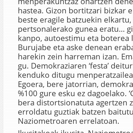
menperakuntzaz ohartzen dene
hastea. Gizon bortitzari bizkar 
beste eragile batzuekin elkartu,
pertsonalerako gunea eratu… gi
kanpo, autoestimu eta boterea 
Burujabe eta aske denean erab
harekin zein harreman izan. E
gu. Demokraziaren ‘festa’ deitu
kenduko ditugu menperatzaileak
Egoera, bere jatorrian, demokra
%100 gure esku ez dagoelako. ‘
bera distortsionatuta agertzen z
erroldatu guztiak batzen baitut
Naziometroaren errelatoan.