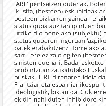
JABE’ pentsatzen dutenak. Boter
ikusita, (besteen) eskubideak ar
besteen bizkarren gainean erai
status quoa auzitan ipintzen bai
utziko dio honelako (subjektu) 
status quoaren inguruan ‘azpiko
batek erabakitzen? Horrelako a
sartu ere ez zaio egiten (besteen
sinisten duenari. Bada, askotxo 
probintzitan zatikatutako Euska
puskak BERE direnaren ideia da
Frantziar eta espainiar ikuspun
ideologiatik, bistan da. Guk err
ekidin nahi duten inhibidore ki