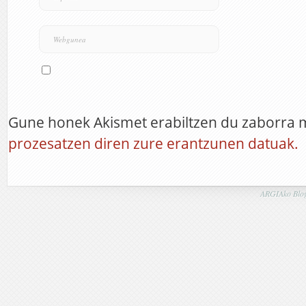
Gune honek Akismet erabiltzen du zaborra 
prozesatzen diren zure erantzunen datuak.
ARGIAko Blog