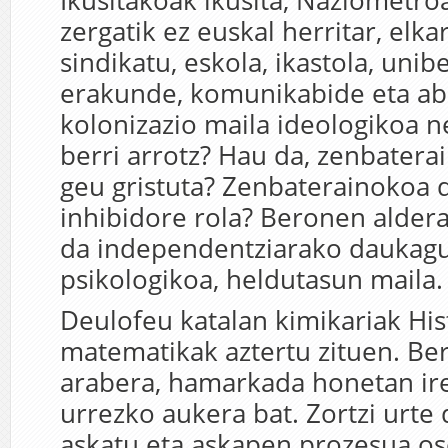
Ikusitakoak ikusita, Naziometroa
zergatik ez euskal herritar, elkar
sindikatu, eskola, ikastola, unibe
erakunde, komunikabide eta ab
kolonizazio maila ideologikoa 
berri arrotz? Hau da, zenbatera
geu gristuta? Zenbaterainokoa 
inhibidore rola? Beronen alder
da independentziarako daukag
psikologikoa, heldutasun maila.
Deulofeu katalan kimikariak His
matematikak aztertu zituen. Be
arabera, hamarkada honetan ire
urrezko aukera bat. Zortzi urte 
askatu eta askapen prozesua os