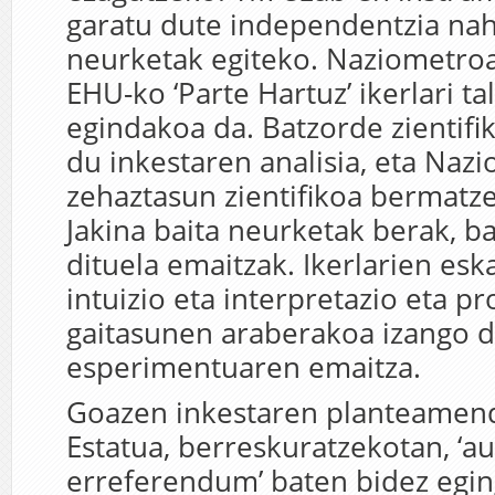
garatu dute independentzia na
neurketak egiteko. Naziometroa
EHU-ko ‘Parte Hartuz’ ikerlari t
egindakoa da. Batzorde zientifi
du inkestaren analisia, eta Naz
zehaztasun zientifikoa bermatz
Jakina baita neurketak berak, ba
dituela emaitzak. Ikerlarien es
intuizio eta interpretazio eta pr
gaitasunen araberakoa izango 
esperimentuaren emaitza.
Goazen inkestaren planteamend
Estatua, berreskuratzekotan,
‘a
erreferendum’ baten bidez egi