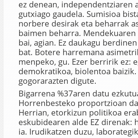
ez denean, independentziaren 
gutxiago gaudela. Sumisioa bist
norbere desirak eta beharrak a
baimen beharra. Mendekuaren 
bai, agian. Ez daukagu berdinen
bat. Botere harremana asimetri
menpeko, gu. Ezer berririk ez: 
demokratikoa, biolentoa baizik.
gogorarazten digute.
Bigarrena %37aren datu ezkutu
Horrenbesteko proportzioan
da
Herrian, etorkizun politikoa er
eskubidearen alde EZ direnak: h
ia. Irudikatzen duzu, laborateg