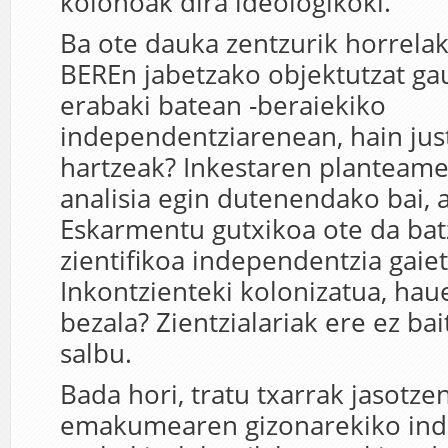
kolonoak dira ideologikoki.
Ba ote dauka zentzurik horrela
BEREn jabetzako objektutzat ga
erabaki batean -beraiekiko
independentziarenean, hain jus
hartzeak? Inkestaren planteame
analisia egin dutenendako bai, 
Eskarmentu gutxikoa ote da ba
zientifikoa independentzia gaie
Inkontzienteki kolonizatua, hau
bezala? Zientzialariak ere ez ba
salbu.
Bada hori, tratu txarrak jasotze
emakumearen gizonarekiko ind