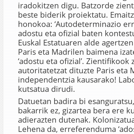
iradokitzen digu. Batzorde zient
beste biderik proiektatu. Emaitz
honokoa
: ‘Autodeterminazio e
adostu eta ofizial baten kontest
Euskal Estatuaren alde agertzen
Paris eta Madrilen baimena izat
‘adostu eta ofizial’. Zientifikook 
autoritatetzat dituzte Paris eta 
independentzia kausarako! Lab
kutsatua dirudi.
Datuetan badira bi esanguratsu,
bakarrik ez, gizartea bera ere k
adierazten dutenak. Kolonizatua
Lehena da, erreferenduma ‘adost