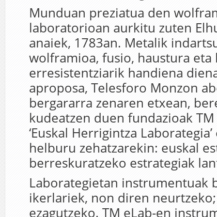
Munduan preziatua den wolfra
laboratorioan aurkitu zuten Elh
anaiek, 1783an. Metalik indart
wolframioa,
fusio, haustura eta
erresistentziarik handiena dien
aproposa,
Telesforo Monzon ab
bergararra zenaren etxean, be
kudeatzen duen fundazioak TM 
‘Euskal Herrigintza Laborategia’
helburu zehatzarekin: euskal es
berreskuratzeko estrategiak lan
Laborategietan instrumentuak b
ikerlariek, non diren neurtzeko
ezagutzeko. TM eLab-en instru