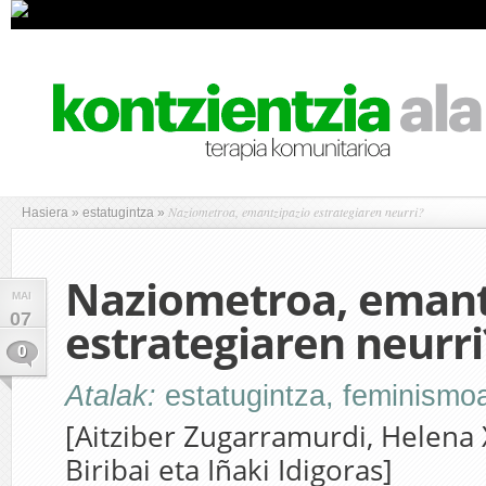
Naziometroa, emantzipazio estrategiaren neurri?
Hasiera
»
estatugintza
»
Naziometroa, emant
MAI
07
estrategiaren neurri
0
Atalak:
estatugintza
,
feminismo
[Aitziber Zugarramurdi, Helena 
Biribai eta Iñaki Idigoras]