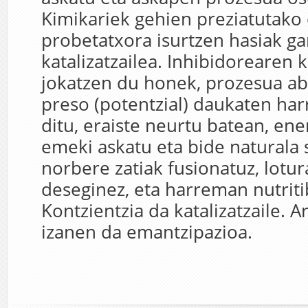
Kimikariek gehien preziatutako
probetatxora isurtzen hasiak ga
katalizatzailea. Inhibidorearen 
jokatzen du honek, prozesua abi
preso (potentzial) daukaten har
ditu, eraiste neurtu batean, ene
emeki askatu eta bide naturala 
norbere zatiak fusionatuz, lotur
deseginez, eta harreman nutriti
Kontzientzia da katalizatzaile. 
izanen da emantzipazioa.