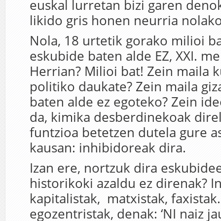
euskal lurretan bizi garen denok
likido gris honen neurria nolak
Nola, 18 urtetik gorako milioi b
eskubide baten alde EZ, XXI. m
Herrian? Milioi bat! Zein maila k
politiko daukate? Zein maila giz
baten alde ez egoteko? Zein ide
da, kimika desberdinekoak direl
funtzioa betetzen dutela gure 
kausan: inhibidoreak dira.
Izan ere
, nortzuk dira eskubide
historikoki azaldu ez direnak? In
kapitalistak, matxistak, faxista
egozentristak, denak: ‘NI naiz j