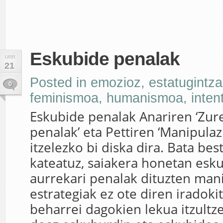
Eskubide penalak
URR
21
Posted in
emozioz
,
estatugintza
0
feminismoa
,
humanismoa
,
inten
Eskubide penalak Anariren ‘Zur
penalak’ eta Pettiren ‘Manipulaz
itzelezko bi diska dira. Bata bes
kateatuz, saiakera honetan esk
aurrekari penalak dituzten man
estrategiak ez ote diren iradoki
beharrei dagokien lekua itzultze