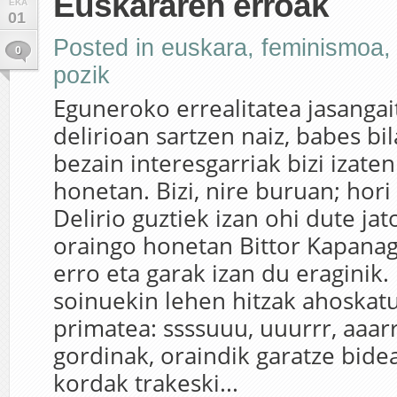
Euskararen erroak
EKA
01
Posted in
euskara
,
feminismoa
0
pozik
Eguneroko errealitatea jasangai
delirioan sartzen naiz, babes bil
bezain interesgarriak bizi izate
honetan. Bizi, nire buruan; hori
Delirio guztiek izan ohi dute jato
oraingo honetan Bittor Kapana
erro eta garak izan du eraginik.
soinuekin lehen hitzak ahoskatu
primatea: ssssuuu, uuurrr, aaarr
gordinak, oraindik garatze bide
kordak trakeski...