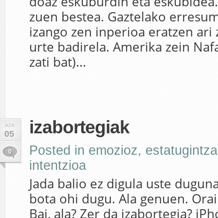
doaz eskuburdin eta eskubidea.
zuen bestea. Gaztelako erresum
izango zen inperioa eratzen ari
urte badirela. Amerika zein Naf
zati bat)...
izabortegiak
AZA
05
Posted in
emozioz
,
estatugintza
0
intentzioa
Jada balio ez digula uste dugun
bota ohi dugu. Ala genuen. Orain
Bai, ala? Zer da izabortegia? iPh