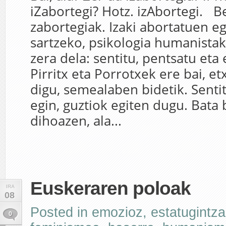
iZabortegi? Hotz. izAbortegi. Be
zabortegiak. Izaki abortatuen e
sartzeko, psikologia humanista
zera dela: sentitu, pentsatu eta 
Pirritx eta Porrotxek ere bai, et
digu, semealaben bidetik. Senti
egin, guztiok egiten dugu. Bata
dihoazen, ala...
Euskeraren poloak
IRA
08
Posted in
emozioz
,
estatugintza
0