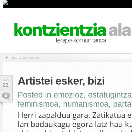
humanismoa
Hasiera
»
Artistei esker, bizi
AZA
22
Posted in
emozioz
,
estatugintza
0
feminismoa
,
humanismoa
,
parta
Herri zapaldua gara. Zatikatua 
lan badaukagu egora latz hau k