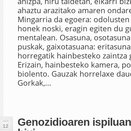
ahizpa, hiru taldetan, elkarri b
ahaztu arazitako amaren ondare
Mingarria da egoera: odolusten 
honek noski, eragin egiten du 
mentalean. Osasuna, osotasuna b
puskak, gaixotasuana: eritasuna
horregatik hainbesteko zaintza 
Erizain, hainbesteko kamera, pol
biolento. Gauzak horrelaxe dau
Gorkak,...
Genozidioaren ispiluan
AZA
12