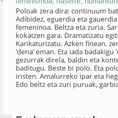
feminismoa
,
haserre
,
humanism
Poloak zera dira: continuum bat
Adibidez, eguerdia eta gauerdia
femeninoa. Beltza eta zuria. Sar
kokatzen gara. Dramatizatu egi
Karikaturizatu. Azken finean, ze
‘dena’ eman. Eta iada badakigu ‘d
gezurrak direla, baldin eta kont
baditugu. Beste bi polo. Eta polo
iristen. Amalurreko ipar eta heg
Edo beltz eta zuri puruak, garbia