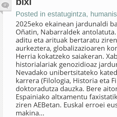
bixi
0
Posted in
estatugintza
,
humani
2025eko ekainean jardunaldi ba
Oñatin, Nabarraldek antolatuta.
aditu eta arituak bertaratu zire
aurkeztera, globalizazioaren k
Herria kokatzeko saiakeran. Xab
historialariak genozidioaz jardu
Nevadako unibertsitateko kated
karrera (Filologia, Historia eta Fi
doktoradutza dauzka. Bere ait
Espainiako altxamentu faxistati
ziren AEBetan. Euskal erroei eus
makina...