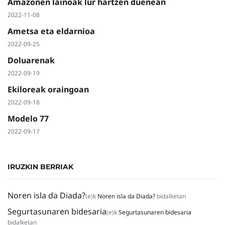
Amazonen lainoak lur hartzen duenean
2022-11-08
Ametsa eta eldarnioa
2022-09-25
Doluarenak
2022-09-19
Ekiloreak oraingoan
2022-09-18
Modelo 77
2022-09-17
IRUZKIN BERRIAK
Noren isla da Diada?
(e)k
Noren isla da Diada?
bidalketan
Segurtasunaren bidesaria
(e)k
Segurtasunaren bidesaria
bidalketan