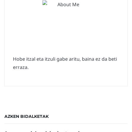
Hobe itzal eta itzuli gabe aritu, baina ez da beti
erraza.
AZKEN BIDALKETAK