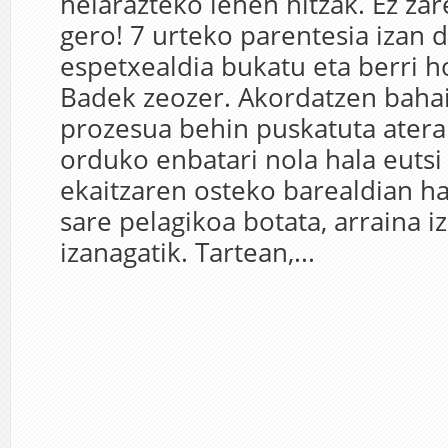
helarazteko lehen hitzak. Ez za
gero! 7 urteko parentesia izan 
espetxealdia bukatu eta berri h
Badek zeozer. Akordatzen bahai
prozesua behin puskatuta atera 
orduko enbatari nola hala euts
ekaitzaren osteko barealdian ha
sare pelagikoa botata, arraina i
izanagatik. Tartean,...