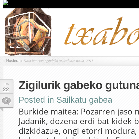
Data honetan egindako artikuluak: iraila, 2015
Hasiera
»
Zigilurik gabeko gutun
IRA
22
Posted in
Sailkatu gabea
0
Burkide maitea: Pozarren jaso n
Jadanik, dozena erdi bat kidek 
dizkidazue, ongi etorri modura