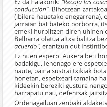
Ez da halakorik:
“Recoja las cosa
conducción”
. Bihotzean zartakoa
(ibilera hauetako enegarrena), 
jarraian bat bateko borborra, i
emeki hurbiltzen diren uhinen 
Belharra olatua altxa balitza be
acuerdo”,
erantzun dut instintibo
Ez nuen espero. Aukera beti ho
badakigu, lehenago ere espetxe
naute, baina sustrai txikiak bot
honetan, espetxeari tamaina ha
kideekin bereziki gustura nengo
harrapatu nau, defentsak jaitsit
Ordenagailuan zenbaki aldaketa