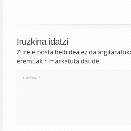
Iruzkina idatzi
Zure e-posta helbidea ez da argitaratuk
eremuak
*
markatuta daude