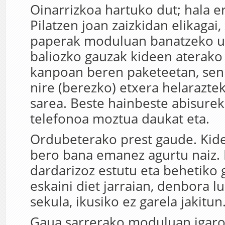
Oinarrizkoa hartuko dut; hala er
Pilatzen joan zaizkidan elikagai,
paperak moduluan banatzeko utz
baliozko gauzak kideen aterako 
kanpoan beren paketeetan, seni
nire (berezko) etxera helarazte
sarea. Beste hainbeste abisure
telefonoa moztua daukat eta.
Ordubeterako prest gaude. Kid
bero bana emanez agurtu naiz.
dardarizoz estutu eta behetiko
eskaini diet jarraian, denbora l
sekula, ikusiko ez garela jakitun
Gaua sarrerako moduluan igaro