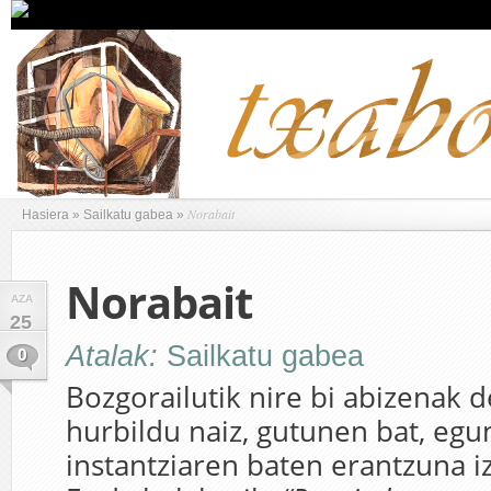
Norabait
Hasiera
»
Sailkatu gabea
»
Norabait
AZA
25
Atalak:
Sailkatu gabea
0
Bozgorailutik nire bi abizenak de
hurbildu naiz, gutunen bat, egu
instantziaren baten erantzuna 