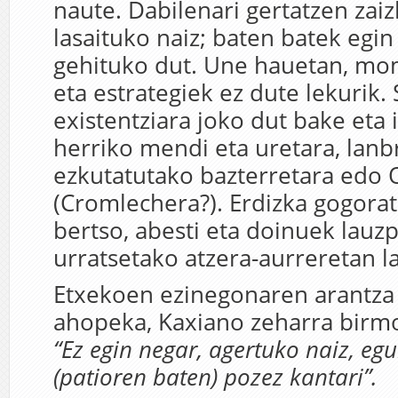
naute. Dabilenari gertatzen zaiz
lasaituko naiz; baten batek egin
gehituko dut. Une hauetan, mo
eta estrategiek ez dute lekurik. 
existentziara joko dut bake eta 
herriko mendi eta uretara, lanb
ezkutatutako bazterretara edo 
(Cromlechera?). Erdizka gogora
bertso, abesti eta doinuek lauz
urratsetako atzera-aurreretan 
Etxekoen ezinegonaren arantza 
ahopeka, Kaxiano zeharra birmo
“Ez egin negar, agertuko naiz, eg
(patioren baten) pozez kantari”.