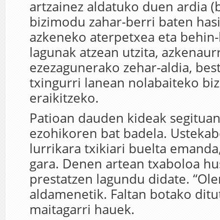
artzainez aldatuko duen ardia (b
bizimodu zahar-berri baten hasi
azkeneko aterpetxea eta behin-
lagunak atzean utzita, azkenaur
ezezagunerako zehar-aldia, best
txingurri lanean nolabaiteko biz
eraikitzeko.
Patioan dauden kideak segituan 
ezohikoren bat badela. Usteka
lurrikara txikiari buelta emanda
gara. Denen artean txaboloa hus
prestatzen lagundu didate. “Ole
aldamenetik. Faltan botako ditu
maitagarri hauek.