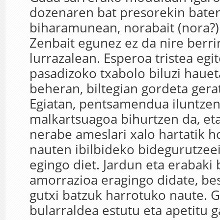
dozenaren bat presorekin bater
biharamunean, norabait (nora?)
Zenbait egunez ez da nire berri
lurrazalean. Esperoa tristea egi
pasadizoko txabolo biluzi hauet
beheran, biltegian gordeta gera
Egiatan, pentsamendua iluntzen
malkartsuagoa bihurtzen da, et
nerabe ameslari xalo hartatik h
nauten ibilbideko bidegurutzee
egingo diet. Jardun eta erabaki
amorrazioa eragingo didate, bes
gutxi batzuk harrotuko naute. G
bularraldea estutu eta apetitu 