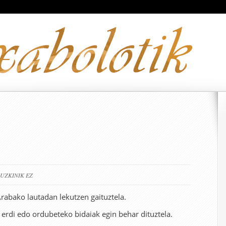
RUZKINIK EZ
rabako lautadan lekutzen gaituztela.
rdi edo ordubeteko bidaiak egin behar dituztela.