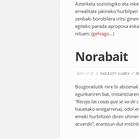
Azterketa soziologiko eta ink
errealitate jakineko hurbilpe
zenbaki borobilera iritsi gine
egiteko parada aproposa eskai
nituen:
(gehiago…)
Norabait
2015-11-25 //
SAILKATU GABEA
//
I
Bozgorailutik nire bi abizenak 
egunkariren bat, instantziare
“Recoja las cosas que se va de
hauetako enegarrena), odol em
emeki hurbiltzen diren uhinen
acuerdo”,
erantzun dut instint