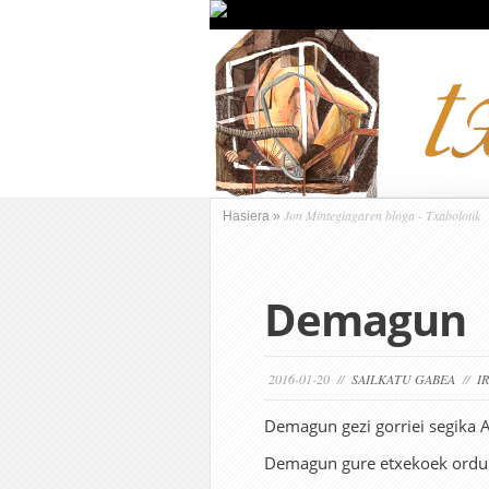
Jon Mintegiagaren bloga - Txabolotik
Hasiera
»
Demagun
2016-01-20 //
SAILKATU GABEA
//
I
Demagun gezi gorriei segika A
Demagun gure etxekoek ordu e