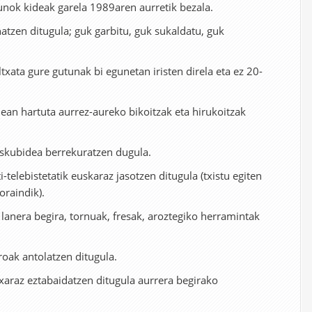
ok kideak garela 1989aren aurretik bezala.
zen ditugula; guk garbitu, guk sukaldatu, guk
xata gure gutunak bi egunetan iristen direla eta ez 20-
an hartuta aurrez-aureko bikoitzak eta hirukoitzak
skubidea berrekuratzen dugula.
-telebistetatik euskaraz jasotzen ditugula (txistu egiten
oraindik).
anera begira, tornuak, fresak, aroztegiko herramintak
ak antolatzen ditugula.
xaraz eztabaidatzen ditugula aurrera begirako