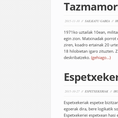
Tazmamort
2015-11-10 //
SAILKATU GABEA
//
I
1971ko uztailak 10ean, milita
egin zion. Matxinadak porrot
ziren, koadro ertainak 20 urte
18 hilobietan igaro zituzten. Z
deskribatzeko.
(gehiago…)
Espetxekeri
2015-10-27 //
ESPETXEKERIAK
//
IR
Espetxekeriak espetxe bizitza
egoerak dira, bere logikatik s
Espetxekeriei espetxean hasi 