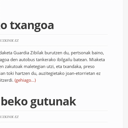
o txangoa
RUZKINIK EZ
daketa Guardia Zibilak burutzen du, pertsonak baino,
agoa den autobus tankerako ibilgailu batean. Miaketa
n zakutoak maletegian utzi, eta txandaka, preso
an toki hartzen du, auzitegietako joan-etorrietan ez
itzerdi.
(gehiago…)
gabeko gutunak
RUZKINIK EZ