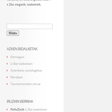
x 2ko ziegatik, txabolotik.
Bilatu:
AZKEN BIDALKETAK
Demagun
Li Bai txaboloan
Azterketa soziologikoa
Norabait
Tazmamorteko zerua
IRUZKIN BERRIAK
PelloZ
(e)k
Li Bai txaboloan