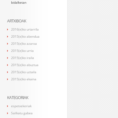
bidalketan
ARTXIBOAK
2016(e)ko urtarrila
2015(e)ko abendua
2015(e)ko azaroa
2015(e)ko urria
2015(e)ko iraila
2015(e)ko abuztua
2015(e)ko uztaila
2015(e)ko ekaina
KATEGORIAK
espetxekeriak
Sailkatu gabea