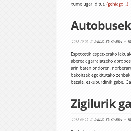
xume ugari ditut.
(gehiago…)
Autobusek
2015-10-05 //
SAILKATU GABEA
//
I
Espetxetik espetxerako lekual
abereak garraiatzeko apropos
arin baten ondoren, norberare
bakoitzak egokitutako zenbaki
bezala, eskuburdinik gabe. Ga
Zigilurik 
2015-09-22 //
SAILKATU GABEA
//
I