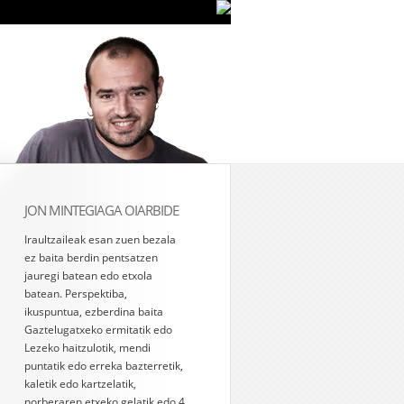
JON MINTEGIAGA OIARBIDE
Iraultzaileak esan zuen bezala
ez baita berdin pentsatzen
jauregi batean edo etxola
batean. Perspektiba,
ikuspuntua, ezberdina baita
Gaztelugatxeko ermitatik edo
Lezeko haitzulotik, mendi
puntatik edo erreka bazterretik,
kaletik edo kartzelatik,
norberaren etxeko gelatik edo 4