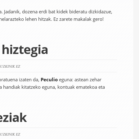
. Jadanik, dozena erdi bat kidek bideratu dizkidazue,
elarazteko lehen hitzak. Ez zarete makalak gero!
 hiztegia
RUZKINIK EZ
oratuena izaten da,
Peculio
eguna: astean zehar
 eta handiak kitatzeko eguna, kontuak ematekoa eta
eziak
RUZKINIK EZ