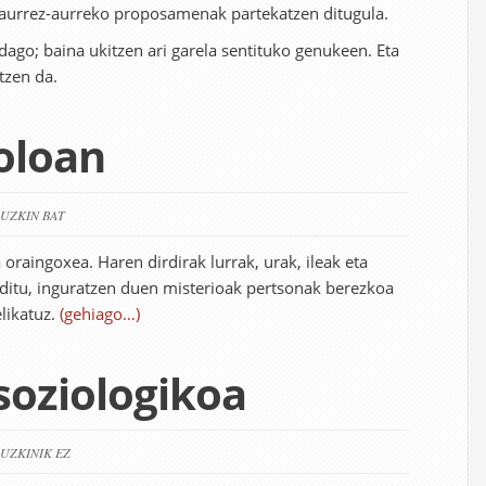
aurrez-aurreko proposamenak partekatzen ditugula.
 dago; baina ukitzen ari garela sentituko genukeen. Eta
tzen da.
boloan
RUZKIN BAT
oraingoxea. Haren dirdirak lurrak, urak, ileak eta
ditu, inguratzen duen misterioak pertsonak berezkoa
elikatuz.
(gehiago…)
soziologikoa
RUZKINIK EZ