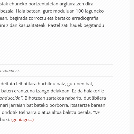
estak ehuneko portzentaietan argitaratzen dira
n bezala. Hala batean, gure moduluan 100 laguneko
nean, begirada zorroztu eta bertako erradiografia
ni zidan kasualitateak. Pastel zati hauek begitandu
RUZKINIK EZ
deituta leihatilara hurbildu naiz, gutunen bat,
n baten erantzuna izango delakoan. Ez da halakorik:
 conducción”
. Bihotzean zartakoa nabaritu dut (ibilera
ari jarraian bat bateko borborra, itsasertze barean
 ondotik Belharra olatua altxa balitza bezala.
“De
iboki.
(gehiago…)