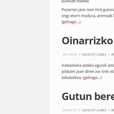
Burkide maitea:
Pozarren jaso nian hire gutuna
ongi etorri modura, animoak h
(gehiago…)
Oinarrizko
2015-08-03 //
SAILKATU GABEA
//
I
Asteazkena asteko egunik azt
pilatzen joan diren zor txiki
eskatzekoa.
(gehiago…)
Gutun ber
2015-07-27 //
SAILKATU GABEA
//
I