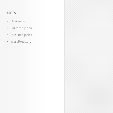
META
Hasi saioa
Sarreren jarioa
Iruzkinen jarioa
WordPress.org