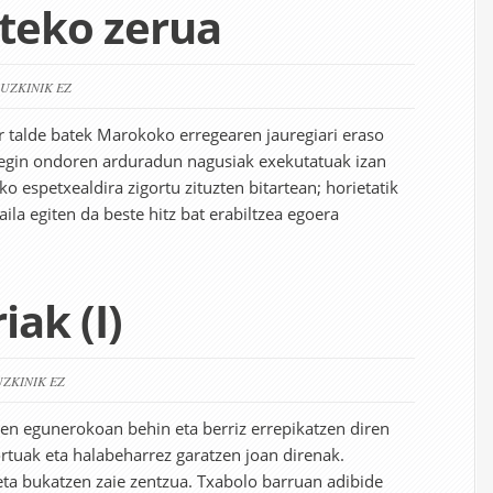
eko zerua
RUZKINIK EZ
r talde batek Marokoko erregearen jauregiari eraso
 egin ondoren arduradun nagusiak exekutatuak izan
ko espetxealdira zigortu zituzten bitartean; horietatik
aila egiten da beste hitz bat erabiltzea egoera
ak (I)
UZKINIK EZ
ren egunerokoan behin eta berriz errepikatzen diren
ortuak eta halabeharrez garatzen joan direnak.
eta bukatzen zaie zentzua. Txabolo barruan adibide