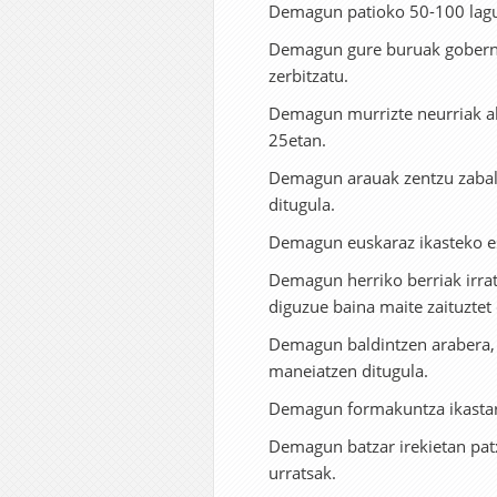
Demagun patioko 50-100 lagun
Demagun gure buruak gobernat
zerbitzatu.
Demagun murrizte neurriak alt
25etan.
Demagun arauak zentzu zabale
ditugula.
Demagun euskaraz ikasteko e
Demagun herriko berriak irrati
diguzue baina maite zaituztet 
Demagun baldintzen arabera, l
maneiatzen ditugula.
Demagun formakuntza ikastaro
Demagun batzar irekietan pat
urratsak.