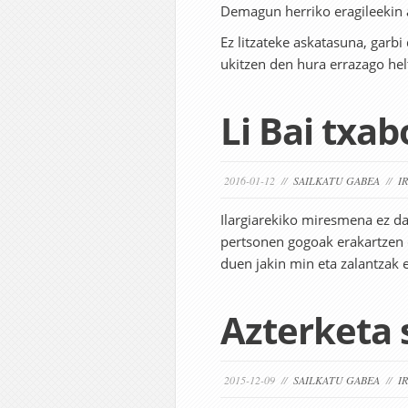
Demagun herriko eragileekin 
Ez litzateke askatasuna, garbi
ukitzen den hura errazago hel
Li Bai txa
2016-01-12 //
SAILKATU GABEA
//
I
Ilargiarekiko miresmena ez da 
pertsonen gogoak erakartzen 
duen jakin min eta zalantzak 
Azterketa 
2015-12-09 //
SAILKATU GABEA
//
I