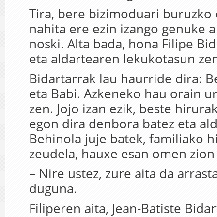
Tira, bere bizimoduari buruzko
nahita ere ezin izango genuke a
noski. Alta bada, hona Filipe Bi
eta aldartearen lekukotasun zen
Bidartarrak lau haurride dira: Bet
eta Babi. Azkeneko hau orain u
zen. Jojo izan ezik, beste hirur
egon dira denbora batez eta ald
Behinola juje batek, familiako 
zeudela, hauxe esan omen zion F
– Nire ustez, zure aita da arras
duguna.
Filiperen aita, Jean-Batiste Bida