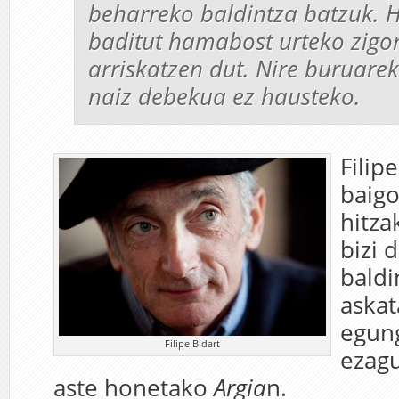
beharreko baldintza batzuk. 
baditut hamabost urteko zigor
arriskatzen dut. Nire buruarek
naiz debekua ez hausteko.
Filip
baigo
hitza
bizi 
bald
aska
egun
Filipe Bidart
ezag
aste honetako
Argia
n.