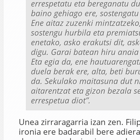
errespetatu eta bereganatu dut
baino gehiago ere, sostengatu 
Ene aitaz zuzenki mintzatzeko
sostengu hurbila eta premiats
enetako, asko erakutsi dit, ask
digu. Garai batean hiru anaia
Eta egia da, ene hautuarengat
duela berak ere, alta, beti bu
da. Sekulako maitasuna dut n
aitarentzat eta gizon bezala s
errespetua diot”.
Unea zirraragarria izan zen. Fili
ironia ere badarabil bere adier