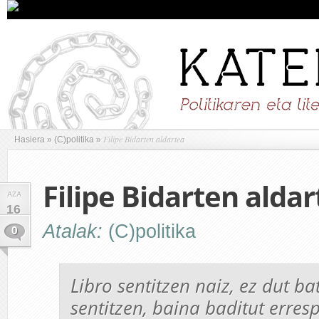
Filipe Bidarten aldartea
Hasiera
»
(C)politika
»
Filipe Bidarten alda
AZA
16
Atalak:
(C)politika
0
Libro sentitzen naiz, ez dut ba
sentitzen, baina baditut erres