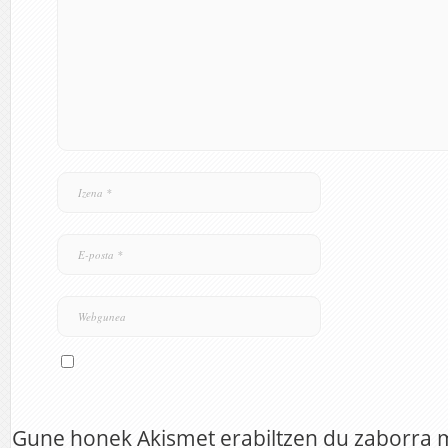
Gune honek Akismet erabiltzen du zaborra 