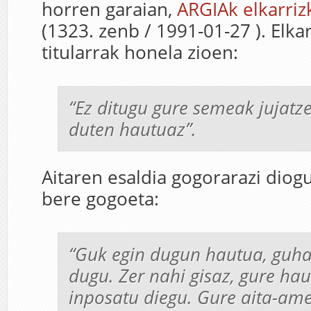
horren garaian,
ARGIAk elkarriz
(1323. zenb / 1991-01-27 ). Elka
titularrak honela zioen:
“Ez ditugu gure semeak jujatze
duten hautuaz”.
Aitaren esaldia gogorarazi diogu
bere gogoeta:
“Guk egin dugun hautua, guha
dugu. Zer nahi gisaz, gure ha
inposatu diegu. Gure aita-ame