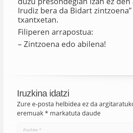
duzu presondegian izan ez den 
Irudiz bera da Bidart zintzoena
txantxetan.
Filiperen arrapostua:
– Zintzoena edo abilena!
Iruzkina idatzi
Zure e-posta helbidea ez da argitaratuk
eremuak
*
markatuta daude