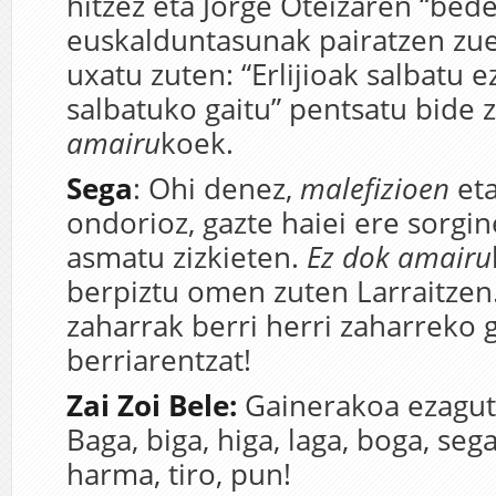
hitzez eta Jorge Oteizaren “bed
euskalduntasunak pairatzen zue
uxatu zuten: “Erlijioak salbatu e
salbatuko gaitu” pentsatu bide 
amairu
koek.
Sega
: Ohi denez,
malefizioen
et
ondorioz, gazte haiei ere sorgin
asmatu zizkieten.
Ez dok amairu
berpiztu omen zuten Larraitzen
zaharrak berri herri zaharreko 
berriarentzat!
Zai Zoi Bele:
Gainerakoa ezagut
Baga, biga, higa, laga, boga, sega,
harma, tiro, pun!