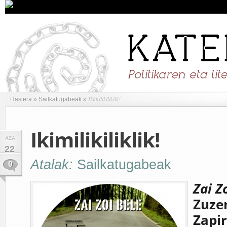
Ikimilikiliklik!
Hasiera
»
Sailkatugabeak
»
Ikimilikiliklik!
AZA
22
Atalak:
Sailkatugabeak
0
Zai Z
Zuzen
Zapir