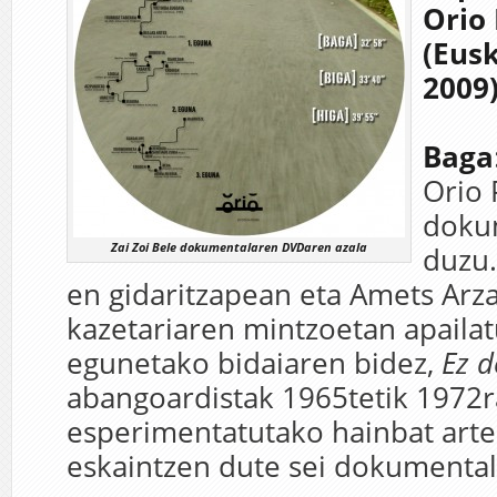
Orio
(Eusk
2009)
Baga
Orio 
doku
Zai Zoi Bele dokumentalaren DVDaren azala
duzu.
en gidaritzapean eta Amets Arza
kazetariaren mintzoetan apailat
egunetako bidaiaren bidez,
Ez 
abangoardistak 1965tetik 1972r
esperimentatutako hainbat arte
eskaintzen dute sei dokumental