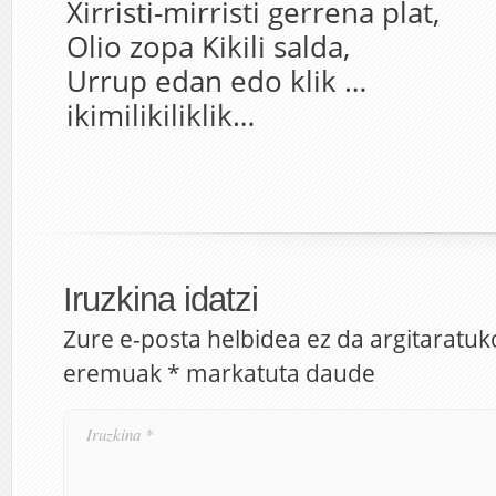
Xirristi-mirristi gerrena plat,
Olio zopa Kikili salda,
Urrup edan edo klik …
ikimilikiliklik…
Iruzkina idatzi
Zure e-posta helbidea ez da argitaratuk
eremuak
*
markatuta daude