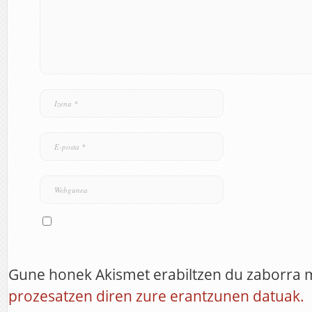
Gune honek Akismet erabiltzen du zaborra 
prozesatzen diren zure erantzunen datuak.