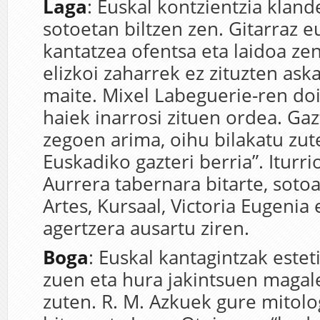
Laga
: Euskal kontzientzia kland
sotoetan biltzen zen. Gitarraz e
kantatzea ofentsa eta laidoa zen
elizkoi zaharrek ez zituzten aska
maite. Mixel Labeguerie-ren do
haiek inarrosi zituen ordea. Ga
zegoen arima, oihu bilakatu zut
Euskadiko gazteri berria”. Iturri
Aurrera tabernara bitarte, sotoa
Artes, Kursaal, Victoria Eugenia
agertzera ausartu ziren.
Boga
: Euskal kantagintzak estet
zuen eta hura jakintsuen magale
zuten. R. M. Azkuek gure mitolo