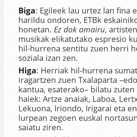
Biga
: Egileek lau urtez lan fina 
harildu ondoren, ETBk eskaini
honetan.
Ez dok amairu
, artiste
musikak elikatutako espresio kul
hil-hurrena sentitu zuen herri
soziala izan zen.
Higa
: Herriak hil-hurrena sumatu
iragartzen zuen Txalaparta –edo
kantua, esaterako– bilatu zuten
haiek: Artze anaiak, Laboa, Lert
Lekuona, Iriondo, Irigarai eta 
lurpean zegoen euskal nortasu
saiatu ziren.