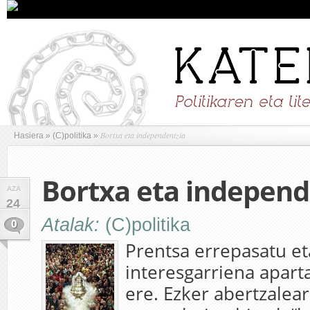
Bortxa eta independentzia
Hasiera
»
(C)politika
»
Bortxa eta independ
AZA
24
Atalak:
(C)politika
0
Prentsa errepasatu et
interesgarriena apart
ere. Ezker abertzalea