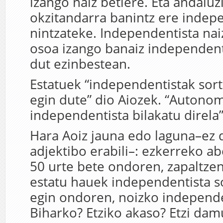
izango naiz betiere. Eta andaluz
okzitandarra banintz ere indep
nintzateke. Independentista nai
osoa izango banaiz independen
dut ezinbestean.
Estatuek “independentistak sort
egin dute” dio Aiozek. “Autonom
independentista bilakatu direla” 
Hara Aoiz jauna edo laguna–ez d
adjektibo erabili–: ezkerreko a
50 urte bete ondoren, zapaltzen
estatu hauek independentista s
egin ondoren, noizko independ
Biharko? Etziko akaso? Etzi dam