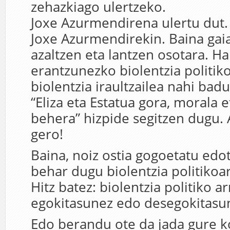
zehazkiago ulertzeko.
Joxe Azurmendirena ulertu dut. 
Joxe Azurmendirekin. Baina gaia
azaltzen eta lantzen osotara. Ha
erantzunezko biolentzia politik
biolentzia iraultzailea nahi ba
“Eliza eta Estatua gora, morala e
behera” hizpide segitzen dugu. 
gero!
Baina, noiz ostia gogoetatu edo
behar dugu biolentzia politikoa
Hitz batez: biolentzia politiko 
egokitasunez edo desegokitasun
Edo berandu ote da jada gure k