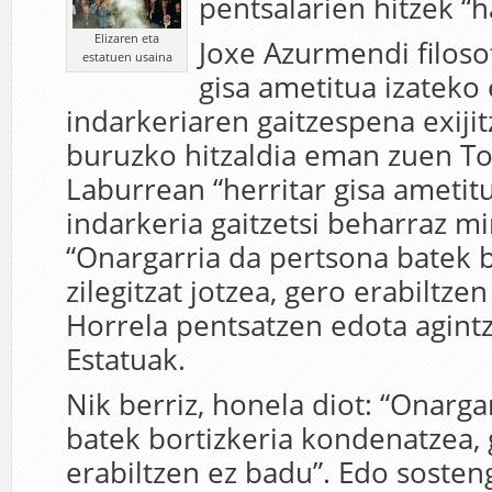
pentsalarien hitzek “h
Elizaren eta
Joxe Azurmendi filoso
estatuen usaina
gisa ametitua izateko
indarkeriaren gaitzespena exiji
buruzko hitzaldia eman zuen T
Laburrean “herritar gisa ametitu
indarkeria gaitzetsi beharraz m
“Onargarria da pertsona batek b
zilegitzat jotzea, gero erabiltze
Horrela pentsatzen edota agint
Estatuak.
Nik berriz, honela diot: “Onarga
batek bortizkeria kondenatzea,
erabiltzen ez badu”. Edo sosten