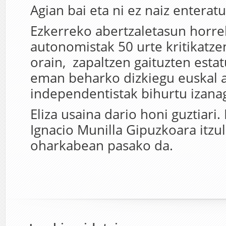
Agian bai eta ni ez naiz enteratu
Ezkerreko abertzaletasun horrek
autonomistak 50 urte kritikatze
orain, zapaltzen gaituzten esta
eman beharko dizkiegu euskal 
independentistak bihurtu izana
Eliza usaina dario honi guztiari.
Ignacio Munilla Gipuzkoara itzul
oharkabean pasako da.