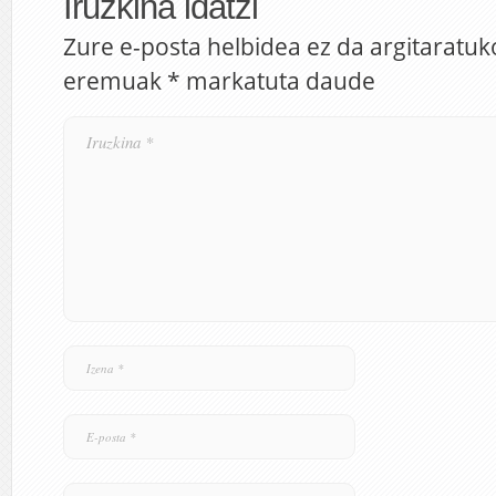
Iruzkina idatzi
Zure e-posta helbidea ez da argitaratuk
eremuak
*
markatuta daude