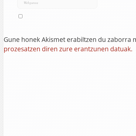
Gune honek Akismet erabiltzen du zaborra 
prozesatzen diren zure erantzunen datuak.