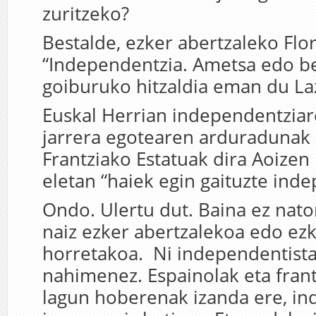
zuritzeko?
Bestalde, ezker abertzaleko Flo
“Independentzia. Ametsa edo b
goiburuko hitzaldia eman du La
Euskal Herrian independentzia
jarrera egotearen arduradunak 
Frantziako Estatuak dira Aoizen 
eletan “haiek egin gaituzte inde
Ondo. Ulertu dut. Baina ez nator
naiz ezker abertzalekoa edo ezk
horretakoa. Ni independentista 
nahimenez. Espainolak eta frant
lagun hoberenak izanda ere, in