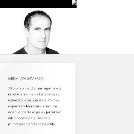
MIKEL ASURMENDI
1958an jaioa. Zumarragarra eta
urretxuarra, nahiz batzuentzat
ezinezko bitasuna izan. Politika
esparrutik literatura eremura
doan jendarteko gaiak jorratzen
ditut normalean, Hendaia
munduaren epizentroa izaki.