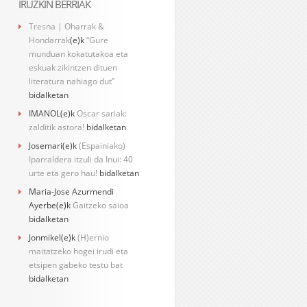
IRUZKIN BERRIAK
Tresna | Oharrak &
Hondarrak
(e)k
“Gure
munduan kokatutakoa eta
eskuak zikintzen dituen
literatura nahiago dut”
bidalketan
IMANOL
(e)k
Oscar sariak:
zalditik astora!
bidalketan
Josemari
(e)k
(Espainiako)
Iparraldera itzuli da Inui: 40
urte eta gero hau!
bidalketan
Maria-Jose Azurmendi
Ayerbe
(e)k
Gaitzeko saioa
bidalketan
Jonmikel
(e)k
(H)ernio
maitatzeko hogei irudi eta
etsipen gabeko testu bat
bidalketan