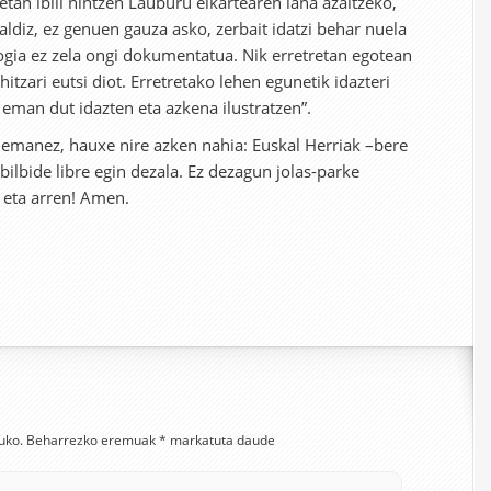
ietan ibili nintzen Lauburu elkartearen lana azaltzeko,
 aldiz, ez genuen gauza asko, zerbait idatzi behar nuela
ogia ez zela ongi dokumentatua. Nik erretretan egotean
itzari eutsi diot. Erretretako lehen egunetik idazteri
 eman dut idazten eta azkena ilustratzen”.
 emanez, hauxe nire azken nahia: Euskal Herriak –bere
ibilbide libre egin dezala. Ez dezagun jolas-parke
i eta arren! Amen.
uko.
Beharrezko eremuak
*
markatuta daude