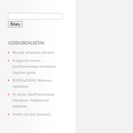
Bilatu:
AZKEN BIDALKETAK
Musika amaituko denean
Enegarren astea…
Konfinamendua Hendaian:
Lapitzen gaua
BURUtaZIOAK: Malenen
ispilatzea
VI. astea. Konfinamendua
Hendaian: Aldaketarik
aldaketa
Hodei zuri bat (Joanari)