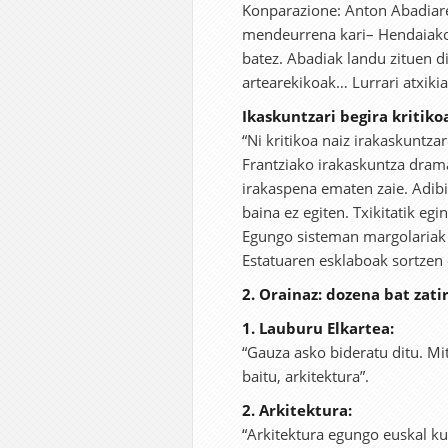
Konparazione: Anton Abadiar
mendeurrena kari– Hendaiako 
batez. Abadiak landu zituen diz
artearekikoak… Lurrari atxikiak
Ikaskuntzari begira kritik
“Ni kritikoa naiz irakaskuntzar
Frantziako irakaskuntza drama 
irakaspena ematen zaie. Adibi
baina ez egiten. Txikitatik eg
Egungo sisteman margolariak 
Estatuaren esklaboak sortzen d
2. Orainaz: dozena bat zati
1. Lauburu Elkartea:
“Gauza asko bideratu ditu. Mit
baitu, arkitektura”.
2. Arkitektura:
“Arkitektura egungo euskal ku