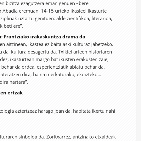
en bizitza ezagutzera eman genuen –bere
Abadia eremuan; 14-15 urteko ikasleei ikasturte
iplinak uztartu genituen: alde zientifikoa, literarioa,
 beti ere”.
oa: Frantziako irakaskuntza drama da
en aitzinean, ikastea ez baita aski kulturaz jabetzeko.
da, kultura desagertu da. Txikiei arteen historiaren
dez, ikasturtean margo bat ikusten erakusten zaie,
in behar da ordea, esperientziatik abiatu behar da.
ateratzen dira, baina merkaturako, ekoizteko…
ira hartara”.
ren ertzak
ologia aztertzeaz harago joan da, habitata ikertu nahi
lturaren sinboloa da. Zoritxarrez, antzinako etxaldeak