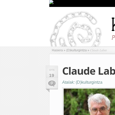
Claude Labat
Hasiera
»
(D)kulturgintza
»
Claude Lab
OTS
19
Atalak:
(D)kulturgintza
0