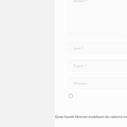
Gune honek Akismet erabiltzen du zaborra m