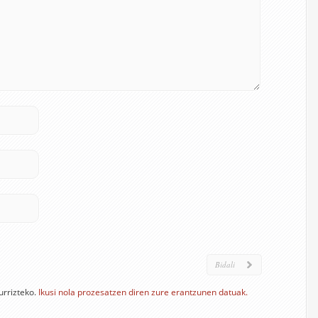
urrizteko.
Ikusi nola prozesatzen diren zure erantzunen datuak.