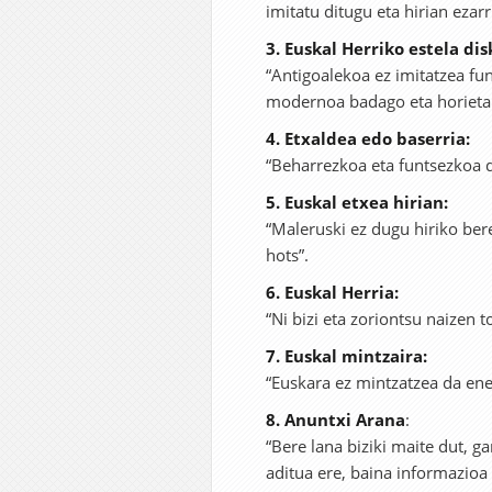
imitatu ditugu eta hirian ezarri
3. Euskal Herriko estela dis
“Antigoalekoa ez imitatzea fu
modernoa badago eta horietan
4. Etxaldea edo baserria:
“Beharrezkoa eta funtsezkoa d
5. Euskal etxea hirian:
“Maleruski ez dugu hiriko ber
hots”.
6. Euskal Herria:
“Ni bizi eta zoriontsu naizen to
7. Euskal mintzaira:
“Euskara ez mintzatzea da ene
8. Anuntxi Arana
:
“Bere lana biziki maite dut, g
aditua ere, baina informazioa