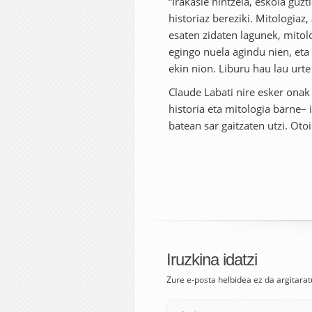
“Irakasle nintzela, eskola guzt
historiaz bereziki. Mitologiaz,
esaten zidaten lagunek, mitol
egingo nuela agindu nien, eta h
ekin nion. Liburu hau lau urte
Claude Labati nire esker onak
historia eta mitologia barne– 
batean sar gaitzaten utzi. Oto
Iruzkina idatzi
Zure e-posta helbidea ez da argitarat