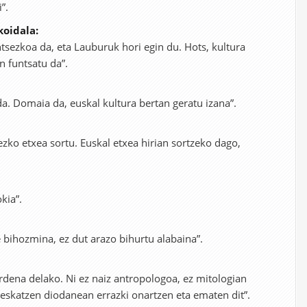
”.
koidala:
ntsezkoa da, eta Lauburuk hori egin du. Hots, kultura
 funtsatu da”.
a. Domaia da, euskal kultura bertan geratu izana”.
ezko etxea sortu. Euskal etxea hirian sortzeko dago,
kia”.
 bihozmina, ez dut arazo bihurtu alabaina”.
ardena delako. Ni ez naiz antropologoa, ez mitologian
 eskatzen diodanean errazki onartzen eta ematen dit”.