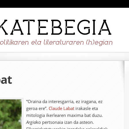
at
“Oraina da interesgarria, ez iragana, ez
geroa ere”.
Claude Labat
irakasle eta
mitologia ikerlearen maxima bat duzu.
Argia
ko pertsonaia izan da asteon.