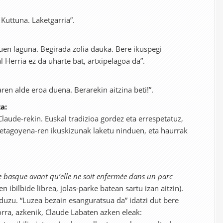
Kuttuna. Laketgarria”.
uen laguna. Begirada zolia dauka. Bere ikuspegi
l Herria ez da uharte bat, artxipelagoa da”.
ren alde eroa duena. Berarekin aitzina beti!”.
a:
aude-rekin. Euskal tradizioa gordez eta errespetatuz,
uretagoyena-ren ikuskizunak laketu ninduen, eta haurrak
e basque avant qu’elle ne soit enfermée dans un parc
n ibilbide librea, jolas-parke batean sartu izan aitzin).
 duzu. “Luzea bezain esanguratsua da” idatzi dut bere
orra, azkenik, Claude Labaten azken eleak: