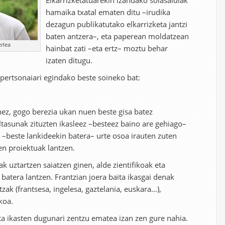
Elkarrizketatuarekin izandako solasaldiak
hamaika txatal ematen ditu –irudika
dezagun publikatutako elkarrizketa jantzi
baten antzera–, eta paperean moldatzean
erlea
hainbat zati –eta ertz– moztu behar
izaten ditugu.
 pertsonaiari egindako beste soineko bat:
ez, gogo berezia ukan nuen beste gisa batez
iltasunak zituzten ikasleez –besteez baino are gehiago–
n –beste lankideekin batera– urte osoa irauten zuten
ten proiektuak lantzen.
ak uztartzen saiatzen ginen, alde zientifikoak eta
– batera lantzen. Frantzian joera baita ikasgai denak
zak (frantsesa, ingelesa, gaztelania, euskara…),
koa.
eta ikasten dugunari zentzu ematea izan zen gure nahia.