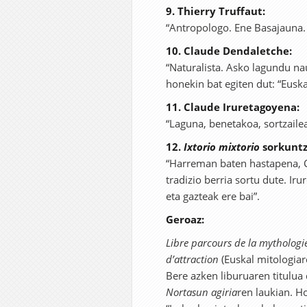
9. Thierry Truffaut:
“Antropologo. Ene Basajauna. 
10. Claude Dendaletche:
“Naturalista. Asko lagundu na
honekin bat egiten dut: “Euska
11. Claude Iruretagoyena:
“Laguna, benetakoa, sortzailea
12.
Ixtorio mixtorio
sorkuntz
“Harreman baten hastapena, Cl
tradizio berria sortu dute. Ir
eta gazteak ere bai”.
Geroaz:
Libre parcours de la mythologi
d’attraction
(Euskal mitologiare
Bere azken liburuaren titulua
Nortasun agiria
ren laukian. H