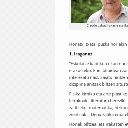
Claude Labat irakasle eta ik
Honatx, txatal puska horiekin
1. Iraganaz
“Eskolatze kaotikoa ukan nuen
erakusteko. Ene ibilbidean za
interesatu naiz. Saiatu nintze
diziplina anitzak biltzen zituz
Fisika-kimika eta arte plastiko
letrakoak –literatura bereziki
zatitzeko: matematika, hizkunt
zientziak… Dena zatika emate
Horiek biltzea, eta irakasten 