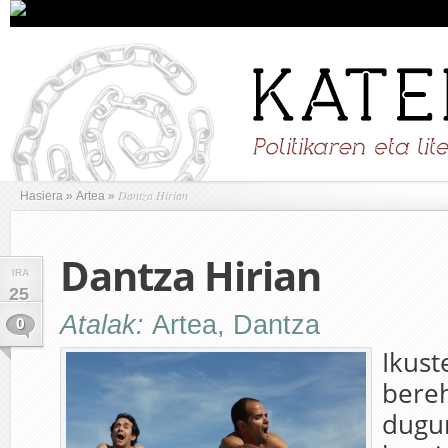
Dantza Hirian
Hasiera
»
Artea
»
Dantza Hirian
IRA
25
Atalak:
Artea
,
Dantza
0
Ikus
bereh
dugun