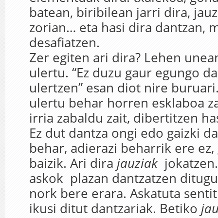
batean, biribilean jarri dira, jau
zorian… eta hasi
dira dantzan, m
desafiatzen.
Zer egiten ari dira? Lehen unea
ulertu. “Ez duzu gaur egungo da
ulertzen” esan diot nire buruari
ulertu behar horren esklaboa z
irria zabaldu zait, dibertitzen ha
Ez dut dantza ongi edo gaizki d
behar, adierazi beharrik ere ez,
baizik. Ari dira
jauziak
jokatzen
askok plazan dantzatzen ditugu
nork bere erara. Askatuta sentit
ikusi ditut dantzariak. Betiko
ja