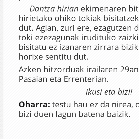
D
antza hirian
ekimenaren bita
hirietako ohiko tokiak bisitatze
dut. Agian, zuri ere, ezagutzen 
toki ezezagunak irudituko zaizk
bisitatu ez izanaren zirrara bizi
horixe sentitu dut.
Azken hitzorduak irailaren 29an
Pasaian eta Errenterian.
Ikusi eta bizi!
Oharra:
testu hau ez da nirea, 
bizi duen lagun batena baizik.