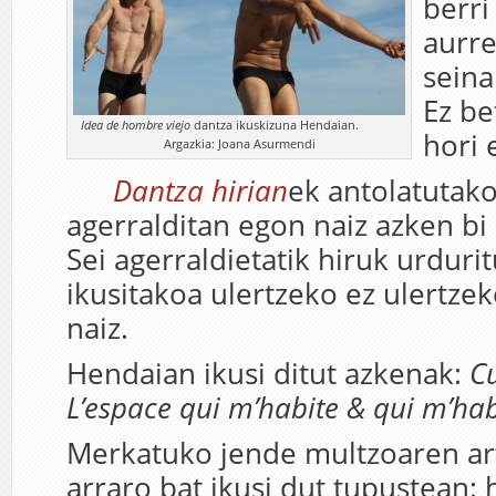
berri
aurr
seina
Ez be
Idea de hombre viejo
dantza ikuskizuna Hendaian.
hori 
Argazkia: Joana Asurmendi
Dantza hirian
ek antolatutak
agerralditan egon naiz azken bi
Sei agerraldietatik hiruk urduri
ikusitakoa ulertzeko ez ulertz
naiz.
Hendaian ikusi ditut azkenak:
C
L’espace qui m’habite & qui m’hab
Merkatuko jende multzoaren a
arraro bat ikusi dut tupustean: 