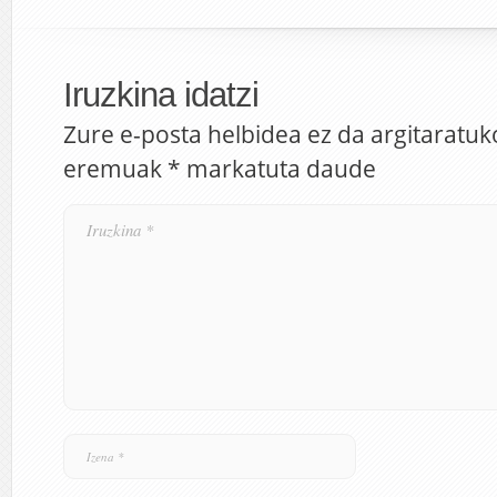
Iruzkina idatzi
Zure e-posta helbidea ez da argitaratuk
eremuak
*
markatuta daude