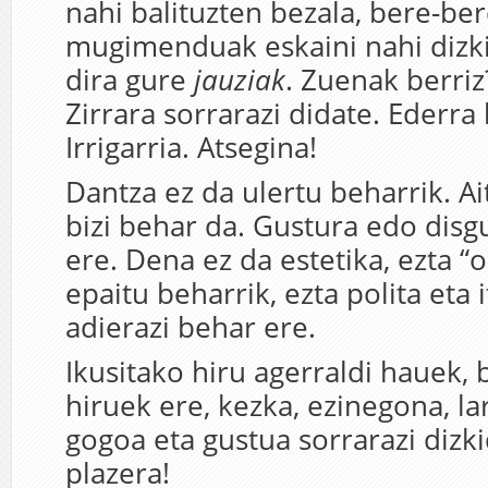
nahi balituzten bezala, bere-be
mugimenduak eskaini nahi dizk
dira gure
jauziak
. Zuenak berriz
Zirrara sorrarazi didate. Ederra
Irrigarria. Atsegina!
Dantza ez da ulertu beharrik. Aitz
bizi behar da. Gustura edo dis
ere. Dena ez da estetika, ezta “o
epaitu beharrik, ezta polita eta 
adierazi behar ere.
Ikusitako hiru agerraldi hauek, 
hiruek ere, kezka, ezinegona, lar
gogoa eta gustua sorrarazi dizki
plazera!