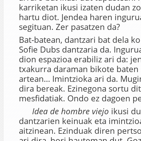
karriketan ikusi izaten dudan z
hartu diot. Jendea haren inguru
segituan. Zer pasatzen da?
Bat-batean, dantzari bat dela ko
Sofie Dubs dantzaria da. Inguru
dion espazioa erabiliz ari da: j
txakurra daraman bikote baten
artean… Imintzioka ari da. Mug
dira bereak. Ezinegona sortu dit
mesfidatiak. Ondo ez dagoen pe
Idea de hombre viejo
ikusi d
dantzarien keinuak eta imintzio
aitzinean. Ezinduak diren perts
ari dira, hori hauteman dut. Goza