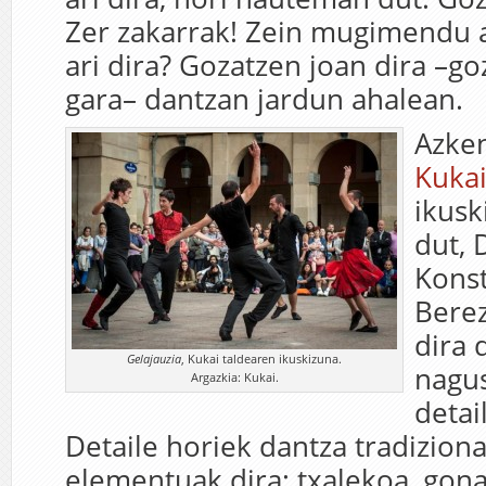
Zer zakarrak! Zein mugimendu a
ari dira? Gozatzen joan dira –go
gara– dantzan jardun ahalean.
Azke
Kuka
ikusk
dut, 
Konst
Berez
dira 
Gelajauzia
, Kukai taldearen ikuskizuna.
nagus
Argazkia: Kukai.
detai
Detaile horiek dantza tradizion
elementuak dira: txalekoa, gona