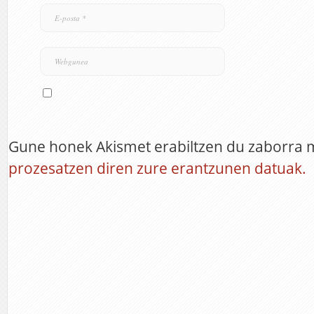
Gune honek Akismet erabiltzen du zaborra 
prozesatzen diren zure erantzunen datuak.