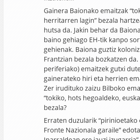
Gainera Baionako emaitzak “tok
herritarren lagin” bezala hart
hutsa da. Jakin behar da Baion
baino gehiago EH-tik kanpo sort
gehienak. Baiona guztiz koloni
Frantzian bezala bozkatzen da.
periferiako) emaitzek gutxi dut
gainerateko hiri eta herrien em
Zer irudituko zaizu Bilboko ema
“tokiko, hots hegoaldeko, euskal
bezala?
Erraten duzularik “pirinioetako
Fronte Nazionala garaile” edot
Iparraldean ere jauzi izugarria”,