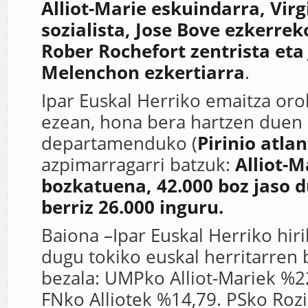
Alliot-Marie eskuindarra, Virg
sozialista, Jose Bove ezkerrek
Rober Rochefort zentrista eta
Melenchon ezkertiarra
.
Ipar Euskal Herriko emaitza or
ezean, hona bera hartzen duen
departamenduko (
Pirinio atla
azpimarragarri batzuk:
Alliot-M
bozkatuena, 42.000 boz jaso d
berriz 26.000 inguru.
Baiona –Ipar Euskal Herriko hir
dugu tokiko euskal herritarren 
bezala: UMPko Alliot-Mariek %22
FNko Alliotek %14,79. PSko Roz