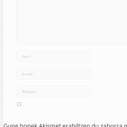
Gune honek Akismet erabiltzen du zaborra 