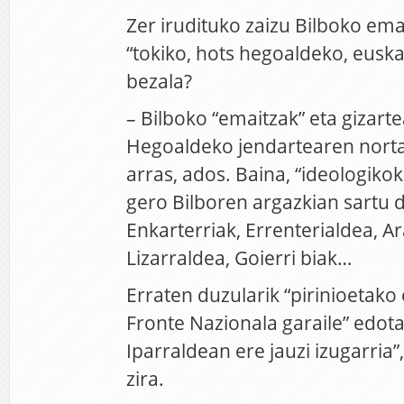
Zer irudituko zaizu Bilboko ema
“tokiko, hots hegoaldeko, euskal
bezala?
– Bilboko “emaitzak” eta gizarte
Hegoaldeko jendartearen norta
arras, ados. Baina, “ideologikok
gero Bilboren argazkian sartu d
Enkarterriak, Errenterialdea, Ar
Lizarraldea, Goierri biak…
Erraten duzularik “pirinioetako
Fronte Nazionala garaile” edot
Iparraldean ere jauzi izugarria”,
zira.