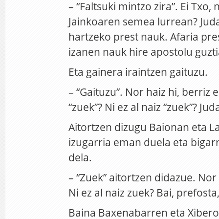
– “Faltsuki mintzo zira”. Ei Txo, 
Jainkoaren semea lurrean? Juda
hartzeko prest nauk. Afaria pre
izanen nauk hire apostolu guzti
Eta gainera iraintzen gaituzu.
– “Gaituzu”. Nor haiz hi, berriz 
“zuek”? Ni ez al naiz “zuek”? Juda
Aitortzen dizugu Baionan eta L
izugarria eman duela eta bigar
dela.
– “Zuek” aitortzen didazue. Nor 
Ni ez al naiz zuek? Bai, prefosta,
Baina Baxenabarren eta Xiber