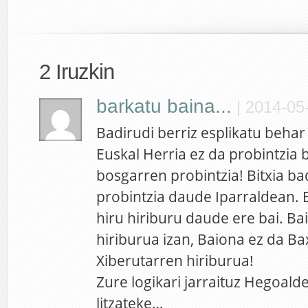
2 Iruzkin
barkatu baina...
|
2014-05-
Badirudi berriz esplikatu behar 
Euskal Herria ez da probintzia b
bosgarren probintzia! Bitxia ba
probintzia daude Iparraldean. 
hiru hiriburu daude ere bai. Ba
hiriburua izan, Baiona ez da B
Xiberutarren hiriburua!
Zure logikari jarraituz Hegoald
litzateke…