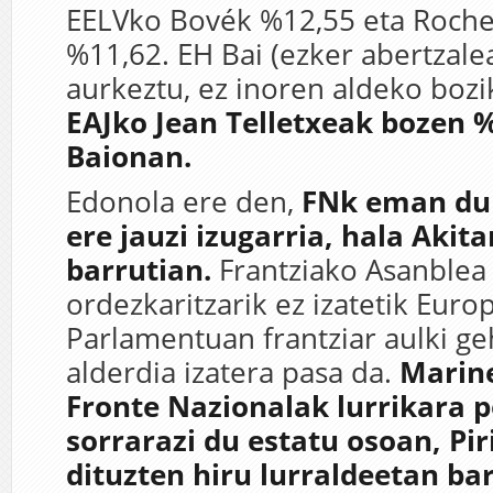
EELVko Bovék %12,55 eta Rochef
%11,62. EH Bai (ezker abertzale
aurkeztu, ez inoren aldeko bozi
EAJko Jean Telletxeak bozen %
Baionan.
Edonola ere den,
FNk eman du 
ere jauzi izugarria, hala Akita
barrutian.
Frantziako Asanblea
ordezkaritzarik ez izatetik Euro
Parlamentuan frantziar aulki g
alderdia izatera pasa da.
Marin
Fronte Nazionalak lurrikara p
sorrarazi du estatu osoan, Pi
dituzten hiru lurraldeetan ba