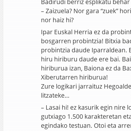
Badirudi berriz esplikatu behar 
– Zaizuela? Nor gara “zuek” hor
nor haiz hi?
Ipar Euskal Herria ez da probint
bosgarren probintzia! Bitxia ba
probintzia daude Iparraldean. 
hiru hiriburu daude ere bai. Ba
hiriburua izan, Baiona ez da B
Xiberutarren hiriburua!
Zure logikari jarraituz Hegoald
litzateke…
– Lasai hi! ez kasurik egin nire l
gutxiago 1.500 karakteretan et
egindako testuan. Otoi eta arr