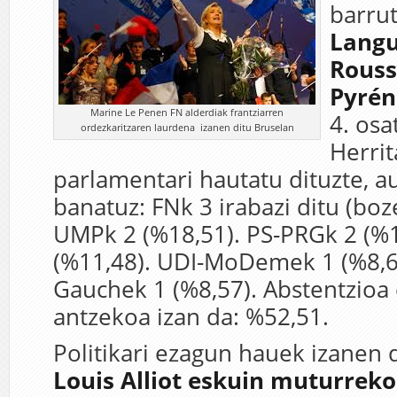
barrut
Langu
Rouss
Pyrén
Marine Le Penen FN alderdiak frantziarren
4. osa
ordezkaritzaren laurdena izanen ditu Bruselan
Herrit
parlamentari hautatu dituzte, a
banatuz: FNk 3 irabazi ditu (boz
UMPk 2 (%18,51). PS-PRGk 2 (%1
(%11,48). UDI-MoDemek 1 (%8,60
Gauchek 1 (%8,57). Abstentzioa
antzekoa izan da: %52,51.
Politikari ezagun hauek izanen 
Louis Alliot eskuin muturreko