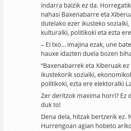
indarra baizik ez da. Horregati
nahasi Baxenabarre eta Xiberua
dutelako ezer ikusteko sozialki
kulturalki, politikoki eta ezta ere
– Ei txo… imajina ezak, une bat
hauxe idazten duela bozen bi
“Baxenabarrek eta Xiberuak ez 
ikustekorik sozialki, ekonomikoki
politikoki, ezta ere elektoralki 
Zer deritzok maxima horri? Ez du
duk to!
Dena dela, hitzak bertzerik ez. N
Hurrengoan agian hobeto ariko