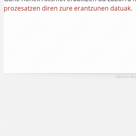
prozesatzen diren zure erantzunen datuak.
ARGIAko Blog