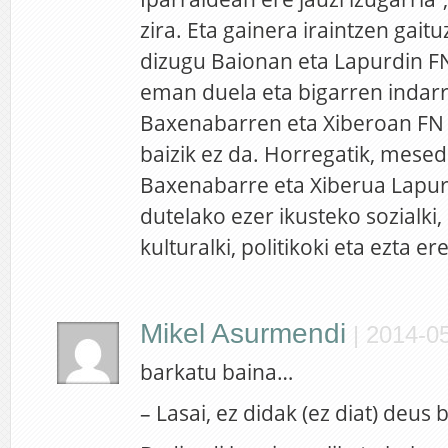
zira. Eta gainera iraintzen gaitu
dizugu Baionan eta Lapurdin FN
eman duela eta bigarren indarr
Baxenabarren eta Xiberoan FN
baizik ez da. Horregatik, mesed
Baxenabarre eta Xiberua Lapurd
dutelako ezer ikusteko sozialki
kulturalki, politikoki eta ezta ere
Mikel Asurmendi
|
2014-05
barkatu baina…
– Lasai, ez didak (ez diat) deus 