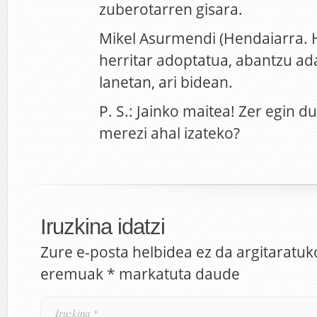
zuberotarren gisara.
Mikel Asurmendi (Hendaiarra. 
herritar adoptatua, abantzu ad
lanetan, ari bidean.
P. S.: Jainko maitea! Zer egin du
merezi ahal izateko?
Iruzkina idatzi
Zure e-posta helbidea ez da argitaratuk
eremuak
*
markatuta daude