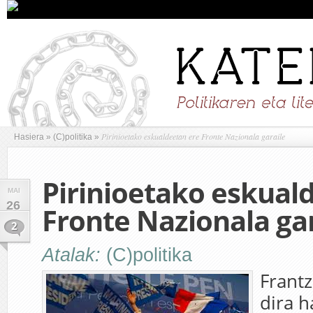
Pirinioetako eskualdeetan ere Fronte Nazionala garaile
Hasiera
»
(C)politika
»
Pirinioetako eskual
MAI
26
Fronte Nazionala gar
2
Atalak:
(C)politika
Frantz
dira 