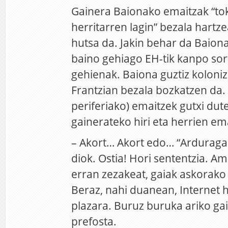
Gainera Baionako emaitzak “tok
herritarren lagin” bezala hart
hutsa da. Jakin behar da Baion
baino gehiago EH-tik kanpo sort
gehienak. Baiona guztiz koloni
Frantzian bezala bozkatzen da.
periferiako) emaitzek gutxi dut
gainerateko hiri eta herrien em
– Akort… Akort edo… “Arduraga
diok. Ostia! Hori sententzia. A
erran zezakeat, gaiak askorako
Beraz, nahi duanean, Internet ho
plazara. Buruz buruka ariko gai
prefosta.