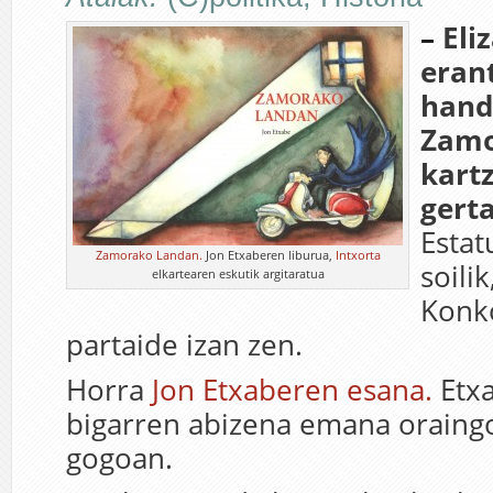
–
Eli
eran
hand
Zam
kart
gert
Estat
Zamorako Landan.
Jon Etxaberen liburua,
Intxorta
soilik
elkartearen eskutik argitaratua
Konk
partaide izan zen.
Horra
Jon Etxaberen esana.
Etxa
bigarren abizena emana oraing
gogoan.