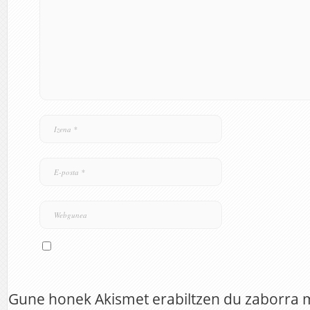
Gune honek Akismet erabiltzen du zaborra 