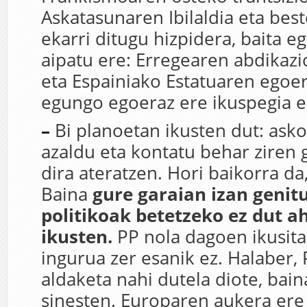
Askatasunaren Ibilaldia eta bes
ekarri ditugu hizpidera, baita 
aipatu ere: Erregearen abdikaz
eta Espainiako Estatuaren egoe
egungo egoeraz ere ikuspegia 
–
Bi planoetan ikusten dut: ask
azaldu eta kontatu behar ziren 
dira ateratzen. Hori baikorra d
Baina
gure garaian izan genit
politikoak betetzeko ez dut 
ikusten.
PP nola dagoen ikusita
ingurua zer esanik ez. Halaber,
aldaketa nahi dutela diote, bain
sinesten. Europaren aukera ere