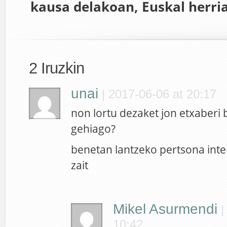
kausa delakoan, Euskal herri
2 Iruzkin
unai
|
2017-06-06 at 20:17
non lortu dezaket jon etxaberi
gehiago?
benetan lantzeko pertsona inte
zait
Mikel Asurmendi
10:42