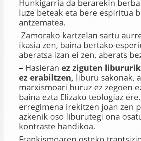
Hunkigarria da berarekin berba 
luze beteak eta bere espiritua bi
antzematea.
Zamorako kartzelan sartu aurre
ikasia zen, baina bertako esperi
aberatsa izan ei zen, aberats be
–
Hasieran
ez ziguten libururi
ez erabiltzen,
liburu sakonak, a
marxismoari buruz ez zegoen eze
baina ezta Elizako teologiaz ere
erregimena irekitzen joan zen po
azkenik oso liburutegi ona osat
kontraste handikoa.
Frankismoaren osteko trantsizio