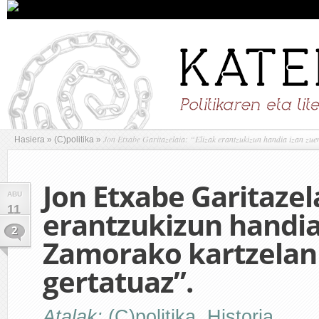
Jon Etxabe Garitazelaia: “Elizak erantzukizun handia izan zue
Hasiera
»
(C)politika
»
Jon Etxabe Garitazela
ABU
11
erantzukizun handia
2
Zamorako kartzelan
gertatuaz”.
Atalak:
(C)politika
,
Historia