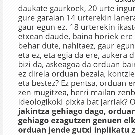
daukate gaurkoek, 20 urte ingur
gure garaian 14 urterekin lanera
gaur egun ez. 18 urterekin ikas
etxean daude, baina horiek ere
behar dute, nahitaez, gaur egun
eta ez, eta egia da ere, aukera
bizi da, askeagoa da orduan bai
ez direla orduan bezala, kontzi
eta bestez? Ez pentsa, orduan e
zen mugitzea, herri mailan zenb
ideologikoki pixka bat jarriak? 
jakintza gehiago dago, ordua
gehiago ezagutzen genuen elk
orduan jende gutxi inplikatu 