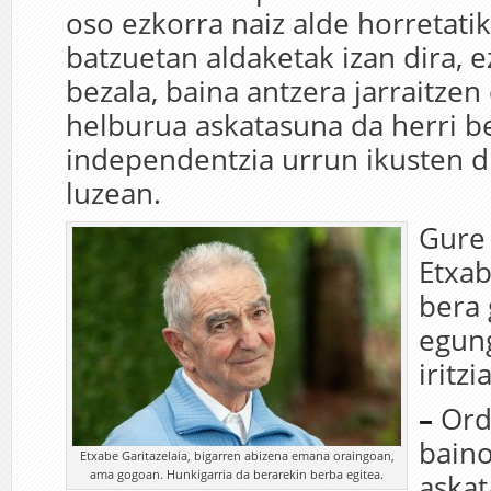
oso ezkorra naiz alde horretati
batzuetan aldaketak izan dira, e
bezala, baina antzera jarraitzen
helburua askatasuna da herri be
independentzia urrun ikusten d
luzean.
Gure 
Etxa
bera 
egung
iritz
–
Ord
baino
Etxabe Garitazelaia, bigarren abizena emana oraingoan,
ama gogoan. Hunkigarria da berarekin berba egitea.
aska