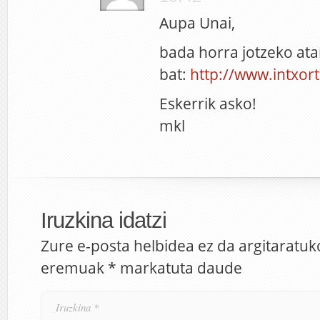
Aupa Unai,
bada horra jotzeko atar
bat:
http://www.intxort
Eskerrik asko!
mkl
Iruzkina idatzi
Zure e-posta helbidea ez da argitaratuk
eremuak
*
markatuta daude