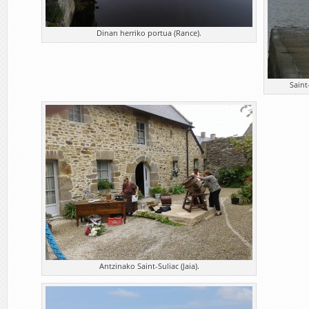
Dinan herriko portua (Rance).
Saint
Antzinako Saint-Suliac (Jaia).