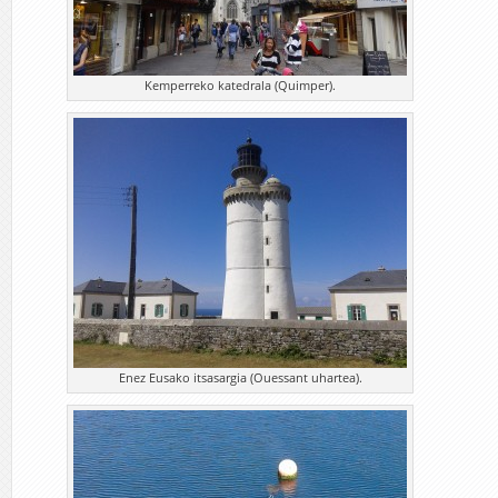
Kemperreko katedrala (Quimper).
Enez Eusako itsasargia (Ouessant uhartea).