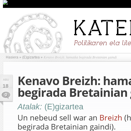
Kenavo Breizh: hamaika begirada Bretainian gaindi
Hasiera
»
(E)gizartea
»
Kenavo Breizh: ham
ABU
18
begirada Bretainian 
0
Atalak:
(E)gizartea
Un nebeud sell war an
Breizh
(h
begirada Bretainian gaindi).