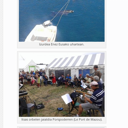
Izurdea Enez Eusako uhartean.
Itsas orbelen jaialdia Porspoderren (Le Port de Mazou).