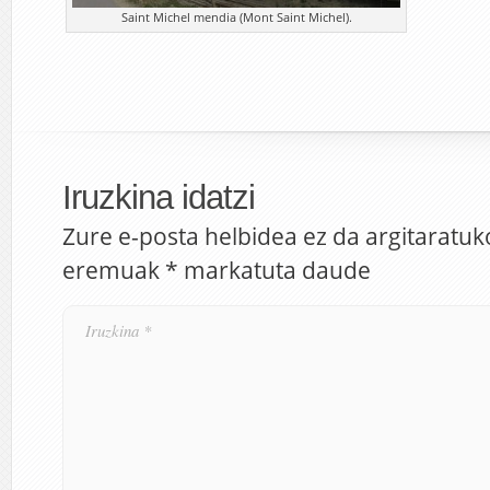
Saint Michel mendia (Mont Saint Michel).
Iruzkina idatzi
Zure e-posta helbidea ez da argitaratuk
eremuak
*
markatuta daude