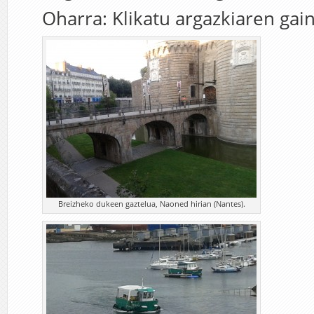
Oharra: Klikatu argazkiaren gai
Breizheko dukeen gaztelua, Naoned hirian (Nantes).