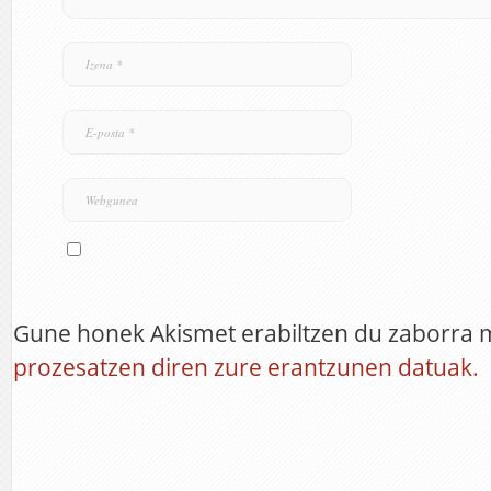
Gune honek Akismet erabiltzen du zaborra 
prozesatzen diren zure erantzunen datuak.