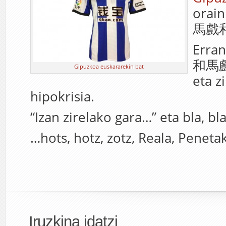
orai
馬戲
Erran
和馬戲
Gipuzkoa euskararekin bat
eta z
hipokrisia.
“Izan zirelako gara…” eta bla, bl
…hots, hotz, zotz, Reala, Peneta
Iruzkina idatzi