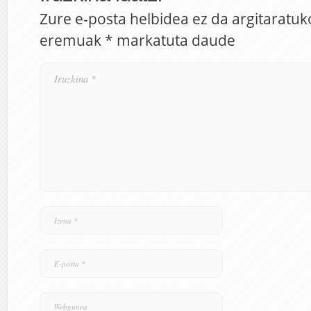
Zure e-posta helbidea ez da argitaratuk
eremuak
*
markatuta daude