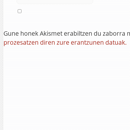
Gune honek Akismet erabiltzen du zaborra 
prozesatzen diren zure erantzunen datuak.