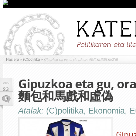
Gipuzkoa eta gu, orain txinoz: 麵包和馬戲和虛偽
Hasiera
»
(C)politika
»
Gipuzkoa eta gu, ora
ABU
23
麵包和馬戲和虛偽
0
Atalak:
(C)politika
,
Ekonomia
,
E
Gipuz