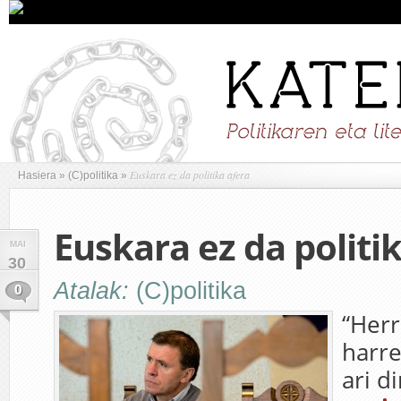
Euskara ez da politika afera
Hasiera
»
(C)politika
»
Euskara ez da politi
MAI
30
Atalak:
(C)politika
0
“Herr
harr
ari d