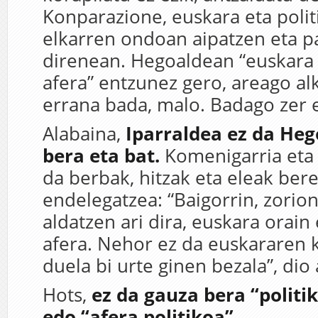
Konparazione, euskara eta polit
elkarren ondoan aipatzen eta p
direnean. Hegoaldean “euskara e
afera” entzunez gero, areago al
errana bada, malo. Badago zer 
Alabaina,
Iparraldea ez da Heg
bera eta bat.
Komenigarria eta
da berbak, hitzak eta eleak ber
endelegatzea: “Baigorrin, zori
aldatzen ari dira, euskara orain 
afera. Nehor ez da euskararen 
duela bi urte ginen bezala”, dio
Hots,
ez da gauza bera “politi
edo “afera politikoa”.