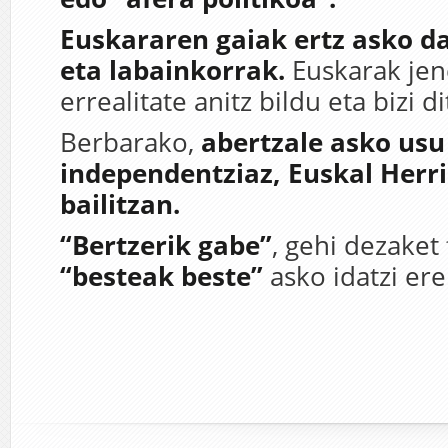
Euskararen gaiak ertz asko d
eta labainkorrak.
Euskarak jen
errealitate anitz bildu eta bizi di
Berbarako,
abertzale asko usu
independentziaz,
Euskal Herri
bailitzan.
“Bertzerik gabe”
, gehi dezaket 
“besteak beste”
asko idatzi ere