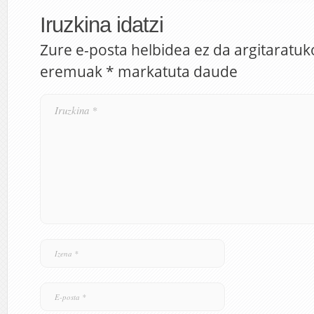
Iruzkina idatzi
Zure e-posta helbidea ez da argitaratuk
eremuak
*
markatuta daude