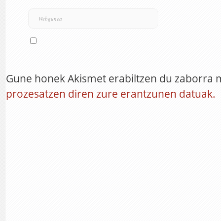
Gune honek Akismet erabiltzen du zaborra 
prozesatzen diren zure erantzunen datuak.