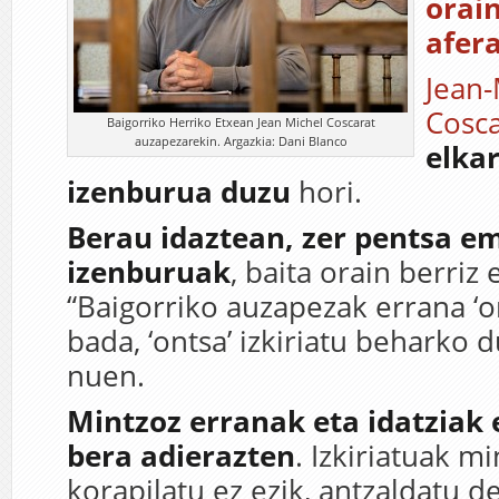
orain
afer
Jean-
Cosca
Baigorriko Herriko Etxean Jean Michel Coscarat
auzapezarekin. Argazkia: Dani Blanco
elka
izenburua duzu
hori.
Berau idaztean, zer pentsa e
izenburuak
, baita orain berriz 
“Baigorriko auzapezak errana ‘o
bada, ‘ontsa’ izkiriatu beharko d
nuen.
Mintzoz erranak eta idatziak 
bera adierazten
. Izkiriatuak m
korapilatu ez ezik, antzaldatu d