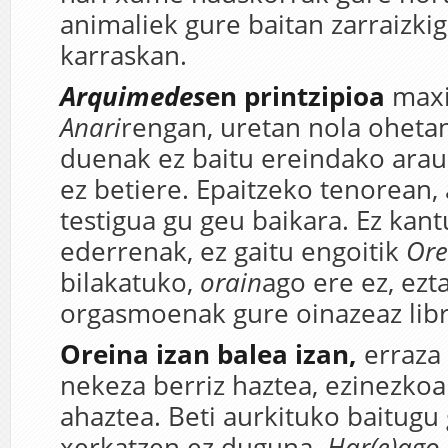
animaliek gure baitan zarraizkig
karraskan.
Arquimedes
en printzipioa
max
Anari
rengan, uretan nola ohetan
duenak ez baitu ereindako arau
ez betiere. Epaitzeko tenorean,
testigua gu geu baikara. Ez kan
ederrenak, ez gaitu engoitik
Ore
bilakatuko,
orain
ago ere ez, ez
orgasmoenak gure oinazeaz lib
Oreina izan balea izan,
erraza 
nekeza berriz haztea, ezinezkoa
ahaztea. Beti aurkituko baitugu
xerkatzen ez duguna.
Har(e)ago