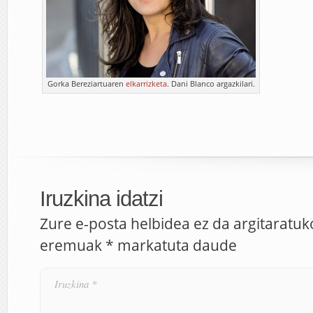
Gorka Bereziartuaren
elkarrizketa
. Dani Blanco argazkilari.
Iruzkina idatzi
Zure e-posta helbidea ez da argitaratuk
eremuak
*
markatuta daude