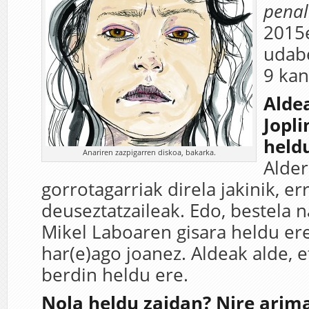
pena
2015
udabe
9 kan
Aldea
Jopli
heldu
Anariren zazpigarren diskoa, bakarka.
Alder
gorrotagarriak direla jakinik, er
deuseztatzaileak. Edo, bestela 
Mikel Laboaren gisara heldu er
har(e)ago joanez. Aldeak alde, e
berdin heldu ere.
Nola heldu zaidan? Nire arim