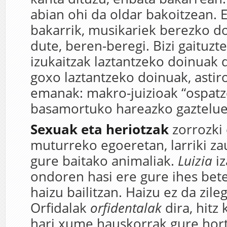
abian ohi da oldar bakoitzean. 
bakarrik, musikariek berezko d
dute, beren-beregi. Bizi gaituzt
izukaitzak laztantzeko doinuak di
goxo laztantzeko doinuak, astiro
emanak: makro-juizioak “ospatze
basamortuko hareazko gaztelue
Sexuak eta heriotzak
zorrozki
muturreko egoeretan, larriki za
gure baitako animaliak.
Luizia
iz
ondoren hasi ere gure ihes bete
haizu bailitzan. Haizu ez da zileg
Orfidalak
orfidentalak
dira, hitz 
hari xume hauskorrak gure hor