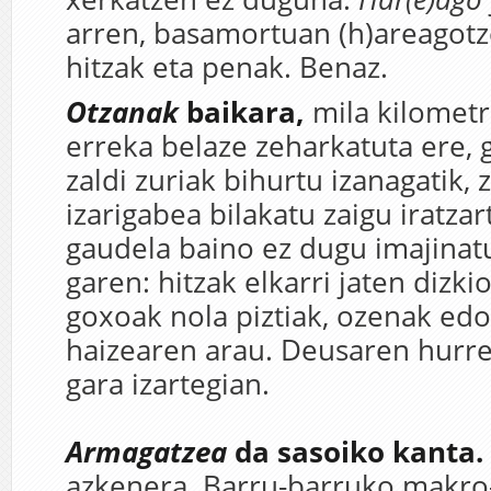
arren, basamortuan (h)areagotz
hitzak eta penak. Benaz.
Otzanak
baikara,
mila kilomet
erreka belaze zeharkatuta ere,
zaldi zuriak bihurtu izanagatik, 
izarigabea bilakatu zaigu iratzar
gaudela baino ez dugu imajinatu
garen: hitzak elkarri jaten dizk
goxoak nola piztiak, ozenak edo 
haizearen arau. Deusaren hurr
gara izartegian.
Armagatzea
da sasoiko kanta.
azkenera. Barru-barruko makro-