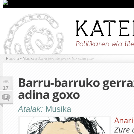
Barru-barruko gerraz, latz adina goxo
Hasiera
»
Musika
»
Barru-barruko gerraz
ABU
17
adina goxo
0
Atalak:
Musika
Anari
Zure 