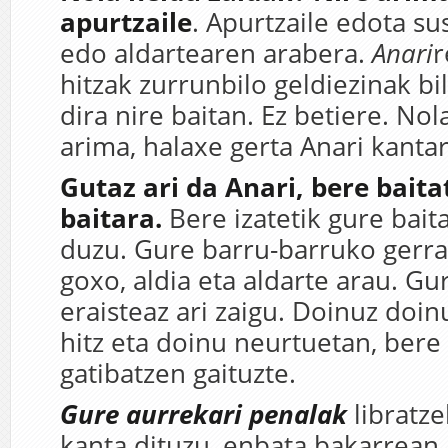
apurtzaile
. Apurtzaile edota sus
edo aldartearen arabera.
Anari
r
hitzak zurrunbilo geldiezinak bi
dira nire baitan. Ez betiere. Nol
arima, halaxe gerta Anari kantar
Gutaz ari da Anari, bere baita
baitara.
Bere izatetik gure baita
duzu. Gure barru-barruko gerraz,
goxo, aldia eta aldarte arau. G
eraisteaz ari zaigu. Doinuz doinu
hitz eta doinu neurtuetan, bere
gatibatzen gaituzte.
Gure aurrekari penalak
libratze
kanta dituzu, enbata bakarrean