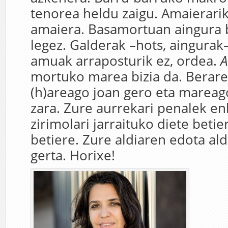
tenorea heldu zaigu. Amaierari
amaiera. Basamortuan aingura 
legez. Galderak –hots, aingurak
amuak arraposturik ez, ordea.
A
mortuko marea bizia da. Berare
(h)areago joan gero eta mareag
zara. Zure aurrekari penalek e
zirimolari jarraituko diete betie
betiere. Zure aldiaren edota al
gerta. Horixe!