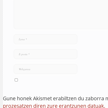
Gune honek Akismet erabiltzen du zaborra 
prozesatzen diren zure erantzunen datuak.