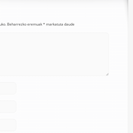
uko.
Beharrezko eremuak
*
markatuta daude