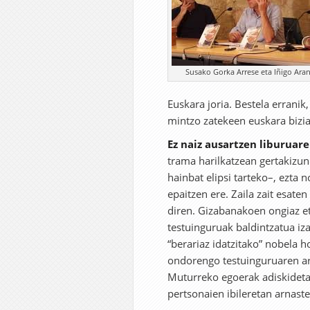
Susako Gorka Arrese eta Iñigo Aran
Euskara joria. Bestela errani
mintzo zatekeen euskara bizia
Ez naiz ausartzen liburuare
trama harilkatzean gertakizun
hainbat elipsi tarteko–, ezta 
epaitzen ere. Zaila zait esate
diren. Gizabanakoen ongiaz et
testuinguruak baldintzatua iz
“berariaz idatzitako” nobela h
ondorengo testuinguruaren ar
Muturreko egoerak adiskideta
pertsonaien ibileretan arnast