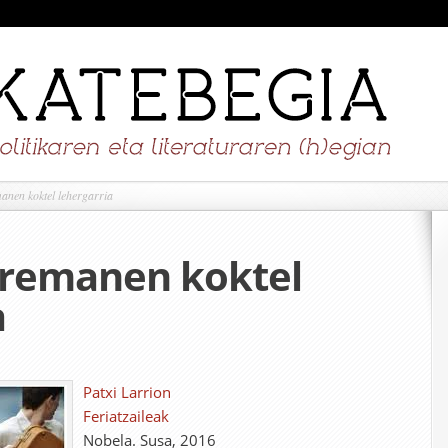
anen koktel lehergarria
rremanen koktel
a
Patxi Larrion
Feriatzaileak
Nobela. Susa, 2016