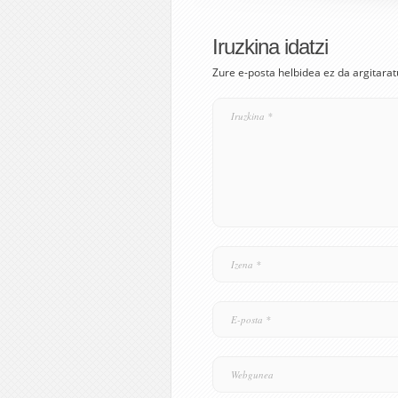
Iruzkina idatzi
Zure e-posta helbidea ez da argitarat