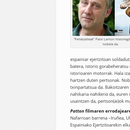
“Feriatzaileak” Patxi Larrion historiag
nobela da.
espainiar ejertzitoan soldadut
batera, istorio gorabeheratsu 
istorioaren motorrak. Hala iza
hartzen duten pertsonak. Nob
txinpartatsua da. Bakoitzaren
nahikaria
nahikeria
da, euren n
usaintzen da, pertson(ai)ok ma
Patton
filmaren errodajear
Nafarroan barrena –Iruñea, Ul
Espainiako Ejertzitoarekin elk