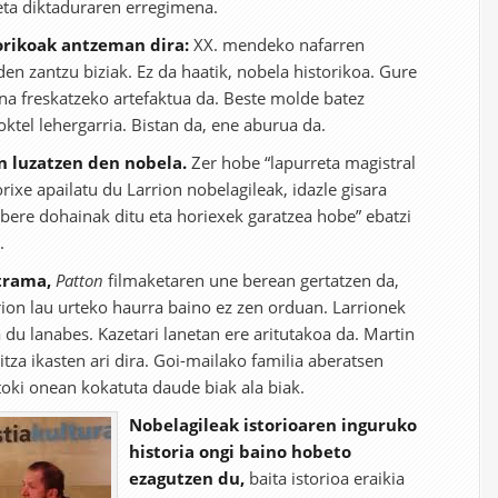
eta diktaduraren erregimena.
orikoak antzeman dira:
XX. mendeko nafarren
aden zantzu biziak. Ez da haatik, nobela historikoa. Gure
na freskatzeko artefaktua da. Beste molde batez
ktel lehergarria. Bistan da, ene aburua da.
n luzatzen den nobela.
Zer hobe “lapurreta magistral
ixe apailatu du Larrion nobelagileak, idazle gisara
 bere dohainak ditu eta horiexek garatzea hobe” ebatzi
.
trama,
Patton
filmaketaren une berean gertatzen da,
ion lau urteko haurra baino ez zen orduan. Larrionek
a du lanabes. Kazetari lanetan ere aritutakoa da. Martin
itza ikasten ari dira. Goi-mailako familia aberatsen
oki onean kokatuta daude biak ala biak.
Nobelagileak istorioaren inguruko
historia ongi baino hobeto
ezagutzen du,
baita istorioa eraikia