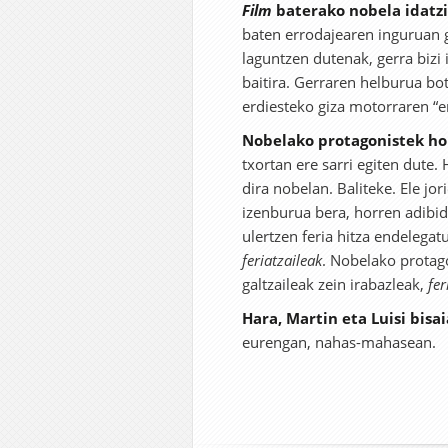
Film
baterako nobela idatzi 
baten errodajearen inguruan ga
laguntzen dutenak, gerra bizi
baitira. Gerraren helburua bot
erdiesteko giza motorraren “e
Nobelako protagonistek hor
txortan ere sarri egiten dute.
dira nobelan. Baliteke. Ele jor
izenburua bera, horren adibid
ulertzen feria hitza endelegatu
feriatzaileak
. Nobelako protago
galtzaileak zein irabazleak,
fer
Hara, Martin eta Luisi bisai
eurengan, nahas-mahasean.