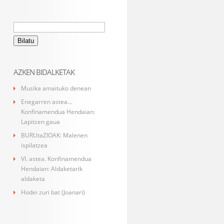
Bilatu:
AZKEN BIDALKETAK
Musika amaituko denean
Enegarren astea…
Konfinamendua Hendaian:
Lapitzen gaua
BURUtaZIOAK: Malenen
ispilatzea
VI. astea. Konfinamendua
Hendaian: Aldaketarik
aldaketa
Hodei zuri bat (Joanari)