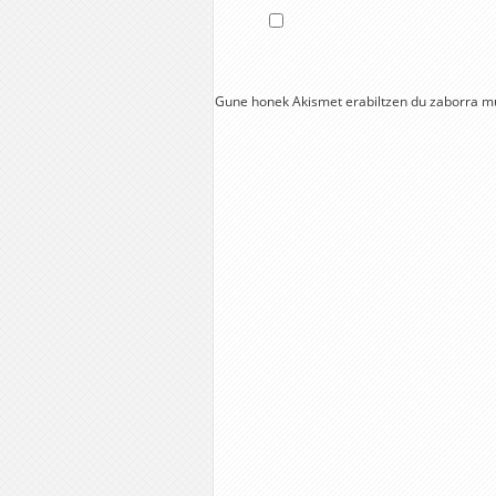
Gune honek Akismet erabiltzen du zaborra m