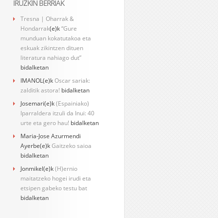
IRUZKIN BERRIAK
Tresna | Oharrak &
Hondarrak
(e)k
“Gure
munduan kokatutakoa eta
eskuak zikintzen dituen
literatura nahiago dut”
bidalketan
IMANOL
(e)k
Oscar sariak:
zalditik astora!
bidalketan
Josemari
(e)k
(Espainiako)
Iparraldera itzuli da Inui: 40
urte eta gero hau!
bidalketan
Maria-Jose Azurmendi
Ayerbe
(e)k
Gaitzeko saioa
bidalketan
Jonmikel
(e)k
(H)ernio
maitatzeko hogei irudi eta
etsipen gabeko testu bat
bidalketan