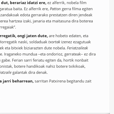
dut, berariaz idatzi ere,
ez alferrik, nobela film
ratua baita. Ez alferrik ere,
Patton
gerra filma egiten
 izandakoak edota gerrarako prestatzen diren jendeak
erea hartzea izaki, janaria eta maitasuna dira boterea
rregaiak”.
regatik, ongi jaten dute,
are hobeto edaten, eta
 Horregatik naski, soldaduak
txortak
izenez ezagutuak
iek eta bitxiek biziarazten dute nobela.
Feriatzaileak
e. Iraganeko mundua –eta ondorioz, gerrateak– ez dira
 gabe. Ferian sarri feriatu egiten da, hortik nonbait
nistak, botere handikoak nahiz botere txikikoak,
iatzaile
galantak dira denak.
a jarri beharrean,
sarritan Patxirena begitandu zait