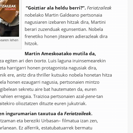
“Goiztiar ala heldu berri?”.
Feriatzaileak
nobelako Martin Galdeano pertsonaia
nagusiaren izebaren hitzak dira, Martini
berari zuzenduak egunsentian. Nobela
frenetiko honen jitearen adierazleak dira
ilearen lehen
hitzok.
Martin Ameskoatako mutila da,
za egiten ari den
txorta
. Luis laguna iruinsemearekin
eta harrigarri honen protagonista nagusiak dira,
nik ere, anitz dira thriller kutsuko nobela honetan hitza
ela honen ezaugarri nagusia, pertsonaien mintzo
 gibelean sekretu aire bat hautematen da, euren
ahien erregaia. Traizioa pertsonaien azal-
pene
-tan
itekiro olioztatzen dituzte euren jukutriak.
en ingurumarian taxutua da
Feriatzaileak
.
tzaman eta bereziki Urbasan– filmatua izan zen,
arlanean. Ez alferrik, estatubatuarrek bermatu