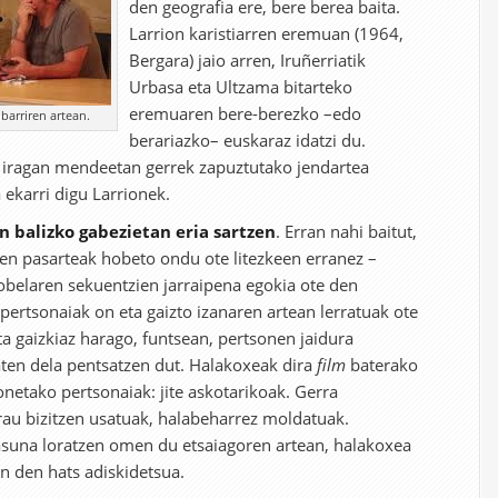
den geografia ere, bere berea baita.
Larrion karistiarren eremuan (1964,
Bergara) jaio arren, Iruñerriatik
Urbasa eta Ultzama bitarteko
eremuaren bere-berezko –edo
barriren artean.
berariazko– euskaraz idatzi du.
k, iragan mendeetan gerrek zapuztutako jendartea
 ekarri digu Larrionek.
n balizko gabezietan eria sartzen
. Erran nahi baitut,
en pasarteak hobeto ondu ote litezkeen erranez –
nobelaren sekuentzien jarraipena egokia ote den
n pertsonaiak on eta gaizto izanaren artean lerratuak ote
a gaizkiaz harago, funtsean, pertsonen jaidura
aten dela pentsatzen dut. Halakoxeak dira
film
baterako
onetako pertsonaiak: jite askotarikoak. Gerra
au bizitzen usatuak, halabeharrez moldatuak.
suna loratzen omen du etsaiagoren artean, halakoxea
en den hats adiskidetsua.