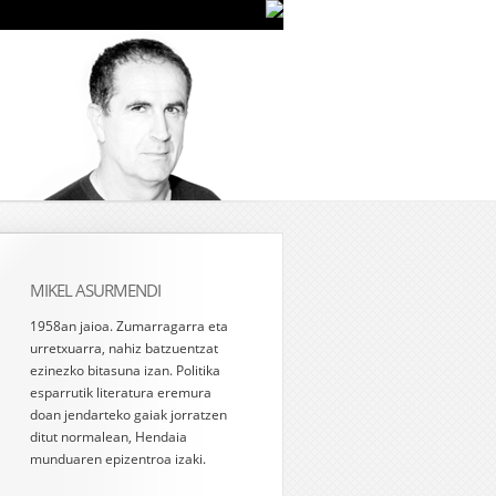
MIKEL ASURMENDI
1958an jaioa. Zumarragarra eta
urretxuarra, nahiz batzuentzat
ezinezko bitasuna izan. Politika
esparrutik literatura eremura
doan jendarteko gaiak jorratzen
ditut normalean, Hendaia
munduaren epizentroa izaki.