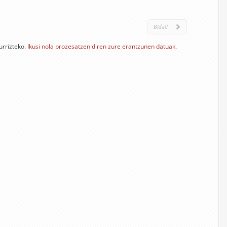
urrizteko.
Ikusi nola prozesatzen diren zure erantzunen datuak.