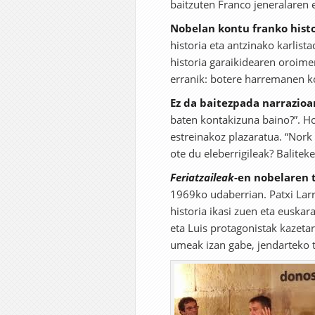
baitzuten Franco jeneralaren 
Nobelan kontu franko hist
historia eta antzinako karlist
historia garaikidearen oroime
erranik: botere harremanen ko
Ez da baitezpada narrazioa
baten kontakizuna baino?”. Hor
estreinakoz plazaratua. “Nork
ote du eleberrigileak? Baliteke
Feriatzaileak
-en nobelaren 
1969ko udaberrian. Patxi Larr
historia ikasi zuen eta euskar
eta Luis protagonistak kazetar
umeak izan gabe, jendarteko t