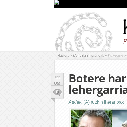
Botere harrem
Hasiera
»
(A)iruzkin literarioak
»
Botere ha
ABE
08
lehergarri
0
Atalak:
(A)iruzkin literarioak