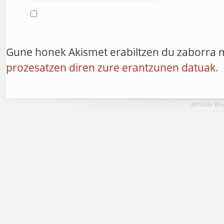
Gune honek Akismet erabiltzen du zaborra 
prozesatzen diren zure erantzunen datuak.
ARGIAko Blog