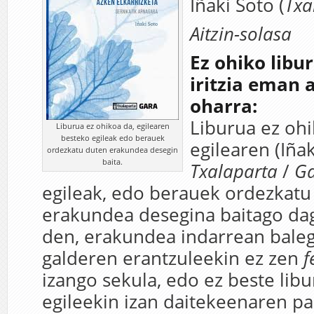
Iñaki Soto (
Txa
Aitzin-solasa
Ez ohiko libu
iritzia eman a
oharra:
Liburua ez ohi
Liburua ez ohikoa da, egilearen
besteko egileak edo berauek
egilearen (Iñak
ordezkatu duten erakundea desegin
baita.
Txalaparta
/
G
egileak, edo berauek ordezkatu
erakundea desegina baitago d
den, erakundea indarrean baleg
galderen erantzuleekin ez zen
f
izango sekula, edo ez beste lib
egileekin izan daitekeenaren p