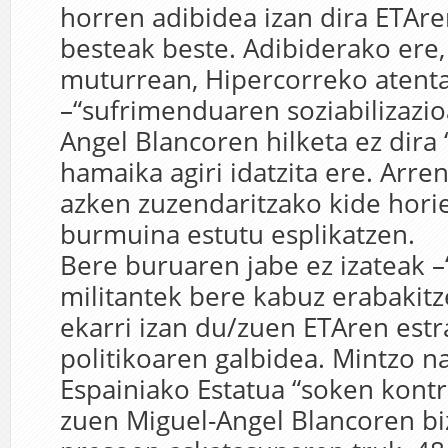
horren adibidea izan dira ETAre
besteak beste. Adibiderako ere,
muturrean, Hipercorreko atent
–“sufrimenduaren soziabilizazio
Angel Blancoren hilketa ez dira 
hamaika agiri idatzita ere. Arre
azken zuzendaritzako kide hori
burmuina estutu esplikatzen.
Bere buruaren jabe ez izateak –
militantek bere kabuz erabakitz
ekarri izan du/zuen ETAren estr
politikoaren galbidea. Mintzo na
Espainiako Estatua “soken kontra
zuen Miguel-Angel Blancoren bi