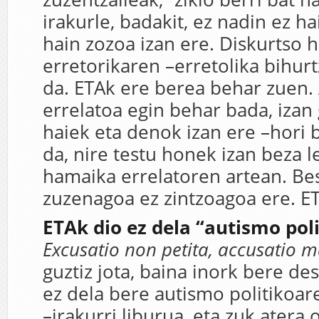
irakurle, badakit, ez nadin ez ha
hain zozoa izan ere. Diskurtso h
erretorikaren –erretolika bihur
da. ETAk ere berea behar zuen. 
errelatoa egin behar bada, izan 
haiek eta denok izan ere –hori b
da, nire testu honek izan beza l
hamaika errelatoren artean. Bes
zuzenagoa ez zintzoagoa ere. E
ETAk dio ez dela “autismo poli
Excusatio non petita, accusatio m
guztiz jota, baina inork bere d
ez dela bere autismo politikoar
–irakurri liburua, eta zuk atera