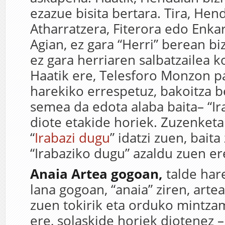
ezazue bisita bertara. Tira, Hend
Atharratzera, Fiterora edo Enkar
Agian, ez gara “Herri” berean biz
ez gara herriaren salbatzailea k
Haatik ere, Telesforo Monzon p
harekiko errespetuz, bakoitza b
semea da edota alaba baita– “Ir
diote etakide horiek. Zuzenket
“
Irabazi dugu
” idatzi zuen, baita
“Irabaziko dugu” azaldu zuen er
Anaia Artea gogoan,
talde har
lana gogoan, “anaia” ziren, arte
zuen tokirik eta orduko mintza
ere, solaskide horiek diotenez –