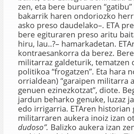
zen, eta bere buruaren “gatibu”
bakarrik haren ondoriozko herri
asko preso daudelako–. ETA pre
bere egituraren preso aritu bait
hiru, lau..?– hamarkadetan. ETA
kontraesankorra da berez. Bere
militarraz galdeturik, tematzen 
politikoa “frogatzen”. Eta hara n
orrialdean) “garaipen militarra a
genuen ezinezkotzat”, diote. Beg
jardun beharko genuke, luzaz ja
edo irrigarria. ETAren historian
militarraren aukera inoiz izan ot
dudoso”.
Balizko aukera izan ze