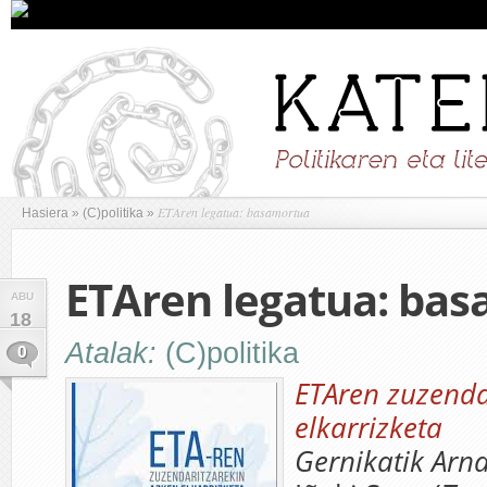
ETAren legatua: basamortua
Hasiera
»
(C)politika
»
ETAren legatua: ba
ABU
18
Atalak:
(C)politika
0
ETAren zuzenda
elkarrizketa
Gernikatik Arn