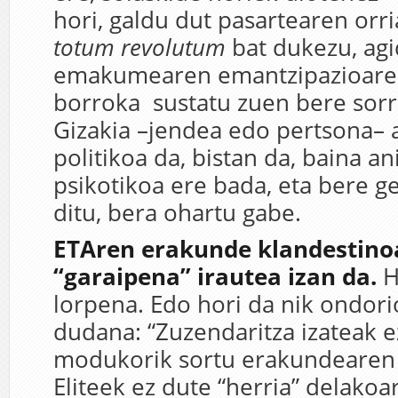
hori, galdu dut pasartearen orri
totum revolutum
bat dukezu, ag
emakumearen emantzipazioare
borroka sustatu zuen bere sorr
Gizakia –jendea edo pertsona– 
politikoa da, bistan da, baina an
psikotikoa ere bada, eta bere g
ditu, bera ohartu gabe.
ETAren erakunde klandestino
“garaipena” irautea izan da.
H
lorpena. Edo hori da nik ondori
dudana: “Zuzendaritza izateak ez
modukorik sortu erakundearen 
Eliteek ez dute “herria” delako