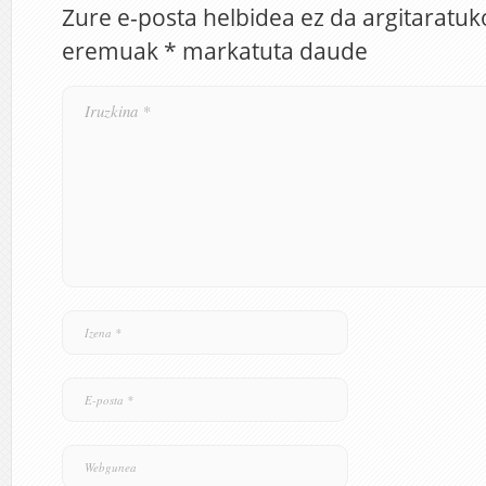
Zure e-posta helbidea ez da argitaratuk
eremuak
*
markatuta daude