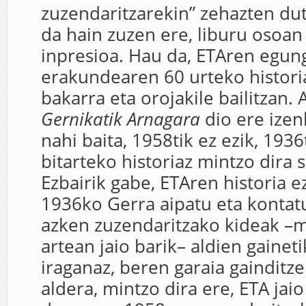
zuzendaritzarekin” zehazten dut
da hain zuzen ere, liburu osoan
inpresioa. Hau da, ETAren egun
erakundearen 60 urteko histori
bakarra eta orojakile bailitzan. 
Gernikatik Arnagara
dio ere ize
nahi baita, 1958tik ez ezik, 193
bitarteko historiaz mintzo dira 
Ezbairik gabe, ETAren historia e
1936ko Gerra aipatu eta kontat
azken zuzendaritzako kideak –m
artean jaio barik– aldien gainet
iraganaz, beren garaia gainditze
aldera, mintzo dira ere, ETA jai