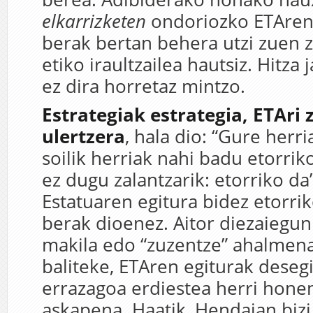
elkarrizketen
ondoriozko ETAren 
berak bertan behera utzi zuen 
etiko iraultzailea hautsiz. Hitza
ez dira horretaz mintzo.
Estrategiak estrategia, ETAri 
ulertzera
, hala dio: “Gure herr
soilik herriak nahi badu etorrik
ez dugu zalantzarik: etorriko da
Estatuaren egitura bidez etorrik
berak dioenez. Aitor diezaiegun
makila edo “zuzentze” ahalmena.
baliteke, ETAren egiturak deseg
errazagoa erdiestea herri honen
askapena. Haatik, Hendaian bizi 