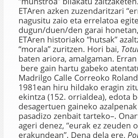
“munstroa” bilakatu zaitzaketen.
ETAren azken zuzendaritzari “e
nagusitu zaio eta errelatoa egit
dugun/duen/den garai honetan,
ETAren historiako “hutsak” azal
“morala” zuritzen. Hori bai,
Totu
baten ariora, amalgaman. Erran 
bere gain hartu gabeko atentat
Madrilgo Calle Correoko Roland
1981ean hiru hildako eragin zi
ekintza (152. orrialdea), edota 
desagertuen gaineko azalpenak
pasadizo zenbait tarteko–. Onar
ageri denez, “eurak ez zeuden 
erakundean”. Dena dela ere,
Po