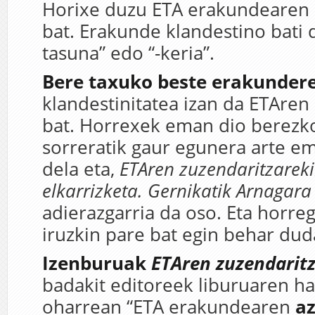
Horixe duzu ETA erakundearen 
bat. Erakunde klandestino bati 
tasuna” edo “-keria”.
Bere taxuko beste erakundere
klandestinitatea izan da ETAren
bat. Horrexek eman dio berezko
sorreratik gaur egunera arte em
dela eta,
ETAren zuzendaritzarek
elkarrizketa. Gernikatik Arnagar
adierazgarria da oso. Eta horreg
iruzkin pare bat egin behar du
Izenburuak
ETAren zuzendarit
badakit editoreek liburuaren h
oharrean “ETA erakundearen
a