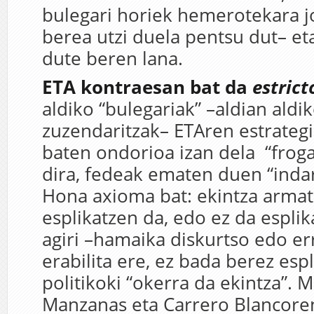
bulegari horiek hemerotekara j
berea utzi duela pentsu dut– eta
dute beren lana.
ETA kontraesan bat da
estrict
aldiko “bulegariak” –aldian aldi
zuzendaritzak– ETAren estrategia
baten ondorioa izan dela “froga
dira, fedeak ematen duen “indar
Hona axioma bat: ekintza arma
esplikatzen da, edo ez da espli
agiri –hamaika diskurtso edo er
erabilita ere, ez bada berez espl
politikoki “okerra da ekintza”. M
Manzanas eta Carrero Blancoren