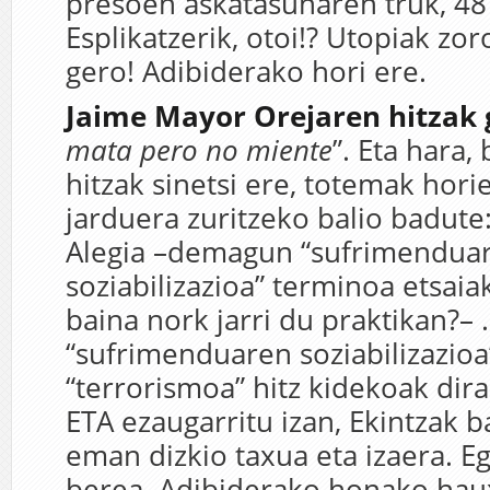
presoen askatasunaren truk, 48
Esplikatzerik, otoi!? Utopiak zor
gero! Adibiderako hori ere.
Jaime Mayor Orejaren hitzak 
mata pero no
miente
”. Eta hara,
hitzak sinetsi ere, totemak hori
jarduera zuritzeko balio badute:
Alegia –demagun “sufrimendua
soziabilizazioa” terminoa etsaia
baina nork jarri du praktikan?– 
“sufrimenduaren soziabilizazioa
“terrorismoa” hitz kidekoak dira
ETA ezaugarritu izan, Ekintzak ba
eman dizkio taxua eta izaera. Eg
berea. Adibiderako honako hau