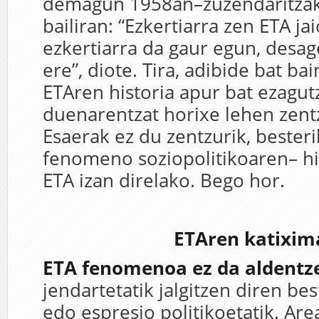
demagun 1958an–zuzendaritzak
bailiran: “Ezkertiarra zen ETA ja
ezkertiarra da gaur egun, desa
ere”, diote. Tira, adibide bat ba
ETAren historia apur bat ezagut
duenarentzat horixe lehen zent
Esaerak ez du zentzurik, bester
fenomeno soziopolitikoaren– hi
ETA izan direlako. Bego hor.
ETAren katixim
ETA fenomenoa ez da aldentz
jendartetatik jalgitzen diren b
edo espresio politikoetatik. Are