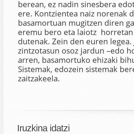
berean, ez nadin sinesbera edo
ere. Kontzientea naiz norenak d
basamortuan mugitzen diren gai
eremu bero eta laiotz horretan
dutenak. Zein den euren legea. J
zintzotasun osoz jardun –edo ho
arren, basamortuko ehizaki bihu
Sistemak, edozein sistemak bere
zaitzakeela.
Iruzkina idatzi