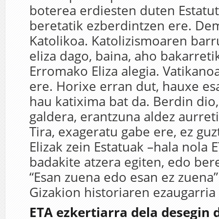
boterea erdiesten duten Estatuti
beretatik ezberdintzen ere. Dem
Katolikoa. Katolizismoaren bar
eliza dago, baina, aho bakarreti
Erromako Eliza alegia. Vatikanoa
ere. Horixe erran dut, hauxe es
hau katixima bat da. Berdin dio
galdera, erantzuna aldez aurreti
Tira, exageratu gabe ere, ez guzt
Elizak zein Estatuak –hala nola 
badakite atzera egiten, edo bere
“Esan zuena edo esan ez zuena”
Gizakion historiaren ezaugarria
ETA ezkertiarra dela desegin 