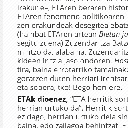
irakurle–, ETAren beraren histor
ETAren fenomeno politikoaren “g
zen erakundeak desegitea ebat
(hainbat ETAren artean
Bietan ja
segitu zuena) Zuzendaritza Bat
mintzo da, alabaina, Zuzendarit
kideen iritzia jaso ondoren.
Hos
tira, baina errotarriko tamaina
goratzen duten herriari irentsa
eta sobera, txo! Bego hori ere.
ETAk dioenez,
“ETA herritik sor
herrian urtuko da”. Herritik sor
ez dago, herrian urtuko dela sin
baina, edo zailagoa behintzat. E