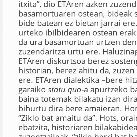
itxita”, dio ETAren azken zuzenda
basamortuaren ostean, bideak s
bide batean ez bietan jarrai ere
urteko ibilbidearen ostean era
da ura basamortuan urtzen den 
zuzendaritza urtu ere. Haluzinag
ETAren diskurtsoa berez sosten
historian, berez ahitu da, zuzen 
ere. ETAren dialektika –bere hit
garaiko
statu quo
-a apurtzeko ba
baina totemak bilakatu izan dir
bihurtu dira bere amaieran. Ho
“Ziklo bat amaitu da”. Hots, ora
ebatzita, historiaren bilakabide
zuzentzaileak, “ziklo berri bat h