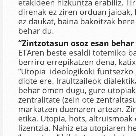
etakideen hizkuntza erabiliz. Ti
direnak ez ziren orduan jaioak,
ez daukat, baina bakoitzak bere
behar du.
“Zintzotasun osoz esan beha
ETAren beste esaldi totemiko ba
berriro errepikatzen dena, kati
“Utopia ideologikoki funtsezko 
diote ere. Iraultzaileok dialekti
behar omen dugu, gure utopiak
zentralitate (zein ote zentralta
markatzen duenaren artean. Zin
etika. Utopia, hots, altruismoa
lizentzia. Nahiz eta utopiaren 