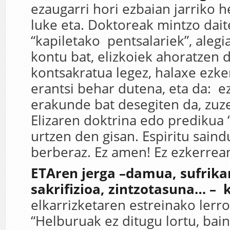
ezaugarri hori ezbaian jarriko 
luke eta. Doktoreak mintzo dai
“kapiletako pentsalariek”, alegia
kontu bat, elizkoiek ahoratzen 
kontsakratua legez, halaxe ezke
erantsi behar dutena, eta da: e
erakunde bat desegiten da, zuze
Elizaren doktrina edo predikua
urtzen den gisan. Espiritu saind
berberaz. Ez amen! Ez ezkerrea
ETAren jerga –damua, sufrika
sakrifizioa, zintzotasuna… – 
elkarrizketaren estreinako lerro
“Helburuak ez ditugu lortu, bai