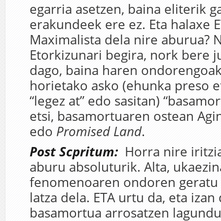
egarria asetzen, baina eliterik 
erakundeek ere ez. Eta halaxe E
Maximalista dela nire aburua? 
Etorkizunari begira, nork bere 
dago, baina haren ondorengoak 
horietako asko (ehunka preso et
“legez at” edo sasitan) “basamort
etsi, basamortuaren ostean Agi
edo
Promised Land
.
Post Scpritum:
Horra nire iritzia
aburu absoluturik. Alta, ukaezi
fenomenoaren ondoren geratu
latza dela. ETA urtu da, eta izan
basamortua arrosatzen lagundu 