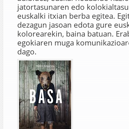
jatortasunaren edo kolokialtas
euskalki itxian berba egitea. Egi
dezagun jasoan edota gure eusk
kolorearekin, baina batuan. Era
egokiaren muga komunikazioar
dago.