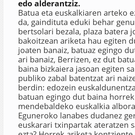
edo alderantziz.
Batua eta euskalkiaren arteko e
da, gaindituta eduki behar genu
bertsolari bezala, plaza batera 
bakoitzean ariketa hau egiten d
joaten banaiz, batuaz egingo du
ari banaiz, Berrizen, ez dut bat
baina bizkaiera jasoan egiten sa
publiko zabal batentzat ari naiz
berdin: edozein euskaldunentzat
batuan egingo dut baina horrek
mendebaldeko euskalkia albora
Eguneroko lanabes dudanez ger
euskarari txinpartak ateratzen s
ezta? Horrek ariketa kontziente