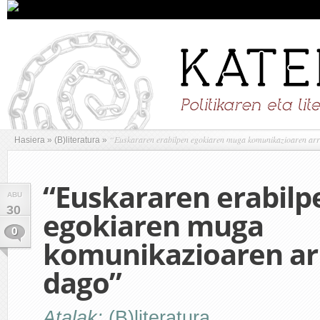
“Euskararen erabilpen egokiaren muga komunikazioaren ar
Hasiera
»
(B)literatura
»
“Euskararen erabilp
ABU
30
egokiaren muga
0
komunikazioaren ar
dago”
Atalak:
(B)literatura