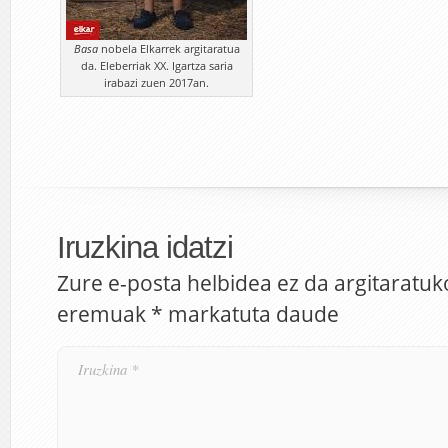
Basa
nobela Elkarrek argitaratua
da. Eleberriak XX. Igartza saria
irabazi zuen 2017an.
Iruzkina idatzi
Zure e-posta helbidea ez da argitaratuk
eremuak
*
markatuta daude