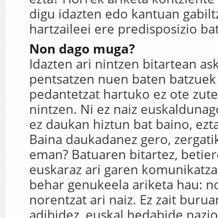
digu idazten edo kantuan gabilt
hartzaileei ere predisposizio ba
Non dago muga?
Idazten ari nintzen bitartean as
pentsatzen nuen baten batzuek 
pedantetzat hartuko ez ote zute
nintzen. Ni ez naiz euskaldunag
ez daukan hiztun bat baino, ezt
Baina daukadanez gero, zergatik
eman? Batuaren bitartez, betier
euskaraz ari garen komunikatzai
behar genukeela ariketa hau: n
norentzat ari naiz. Ez zait burua
adibidez, euskal hedabide nazi