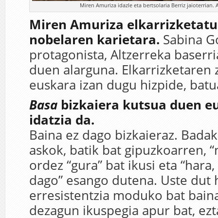
Miren Amuriza idazle eta bertsolaria Berriz jaioterrian
Miren Amuriza elkarrizketat
nobelaren karietara.
Sabina G
protagonista, Altzerreka baserr
duen alarguna. Elkarrizketaren 
euskara izan dugu hizpide, batua
Basa
bizkaiera kutsua duen e
idatzia da.
Baina ez dago bizkaieraz. Badaki
askok, batik bat gipuzkoarren, “
ordez “gura” bat ikusi eta “hara,
dago” esango dutena. Uste dut 
erresistentzia moduko bat bain
dezagun ikuspegia apur bat, ez