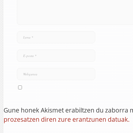
Gune honek Akismet erabiltzen du zaborra 
prozesatzen diren zure erantzunen datuak.