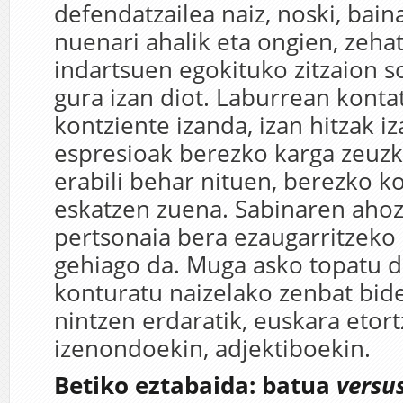
defendatzailea naiz, noski, bain
nuenari ahalik eta ongien, zeha
indartsuen egokituko zitzaion so
gura izan diot. Laburrean konta
kontziente izanda, izan hitzak iz
espresioak berezko karga zeuz
erabili behar nituen, berezko k
eskatzen zuena. Sabinaren ahoz
pertsonaia bera ezaugarritzek
gehiago da. Muga asko topatu d
konturatu naizelako zenbat bid
nintzen erdaratik, euskara etor
izenondoekin, adjektiboekin.
Betiko eztabaida: batua
versu