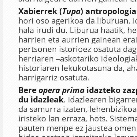
Xabierrek (
Tupa
) antropologi
hori oso agerikoa da liburuan. I
hala irudi du. Liburua haatik, h
harrien eta aurrien gainean erai
pertsonen istorioez osatuta da
herriaren –askotariko ideologia
historiaren lekukotasuna da, ah
harrigarriz osatuta.
Bere
opera prima
idazteko zaz
du idazleak
. Idazlearen bigarr
da samurra izaten, lehenbiziko
iristeko lan erraza, hots. Sistem
pauten menpe ez jaustea omen d