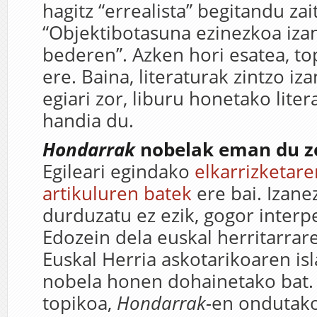
hagitz “errealista” begitandu zait
“Objektibotasuna ezinezkoa izan
bederen”. Azken hori esatea, to
ere. Baina, literaturak zintzo iz
egiari zor, liburu honetako lite
handia du.
Hondarrak
nobelak eman du z
Egileari egindako
elkarrizketar
artikuluren batek
ere bai. Izanez
durduzatu ez ezik, gogor interpe
Edozein dela euskal herritarrare
Euskal Herria askotarikoaren isl
nobela honen dohainetako bat.
topikoa,
Hondarrak-
en ondutako