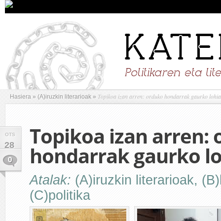
Topikoa izan arren: orduko hondarrak gaurko lohia
Hasiera
»
(A)iruzkin literarioak
»
Topikoa izan arren:
OTS
28
hondarrak gaurko l
0
Atalak:
(A)iruzkin literarioak
,
(B)
(C)politika