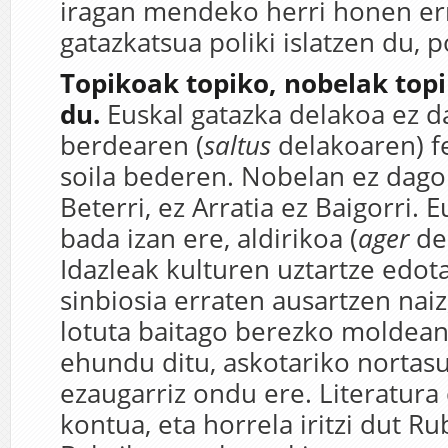
iragan mendeko herri honen err
gatazkatsua poliki islatzen du, p
Topikoak topiko, nobelak top
du.
Euskal gatazka delakoa ez d
berdearen (
saltus
delakoaren) 
soila bederen. Nobelan ez dago 
Beterri, ez Arratia ez Baigorri. 
bada izan ere, aldirikoa (
ager
del
Idazleak kulturen uztartze edota
sinbiosia erraten ausartzen naiz
lotuta baitago berezko moldea
ehundu ditu, askotariko nortas
ezaugarriz ondu ere. Literatura
kontua, eta horrela iritzi dut R