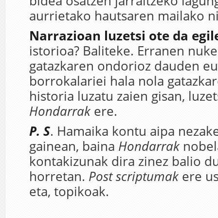
bidea osatzen jarraitzeko lagun
aurrietako hautsaren mailako n
Narrazioan luzetsi ote da egil
istorioa? Baliteke. Erranen nuke
gatazkaren ondorioz dauden eu
borrokalariei hala nola gatazka
historia luzatu zaien gisan, luzet
Hondarrak
ere.
P. S
. Hamaika kontu aipa nezak
gainean, baina
Hondarrak
nobel
kontakizunak dira zinez balio d
horretan.
Post scriptumak
ere us
eta, topikoak.