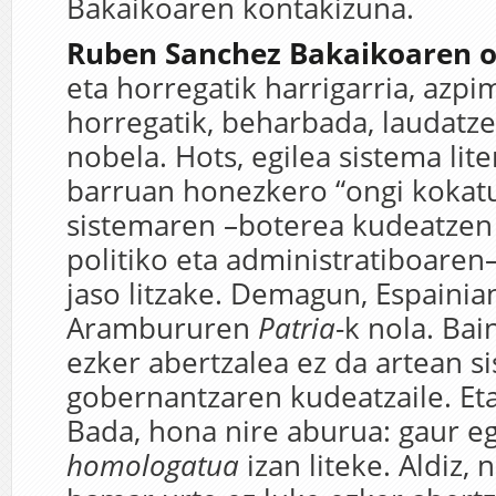
Bakaikoaren kontakizuna.
Ruben Sanchez Bakaikoaren 
eta horregatik harrigarria, azpi
horregatik, beharbada, laudat
nobela. Hots, egilea sistema lit
barruan honezkero “ongi kokatu
sistemaren –boterea kudeatzen
politiko eta administratiboaren
jaso litzake. Demagun, Espaini
Arambururen
Patria
-k nola. Bai
ezker abertzalea ez da artean s
gobernantzaren kudeatzaile. Eta 
Bada, hona nire aburua: gaur e
homologatua
izan liteke. Aldiz,