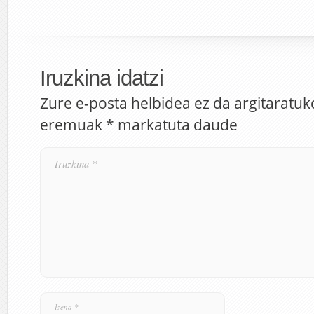
Iruzkina idatzi
Zure e-posta helbidea ez da argitaratuk
eremuak
*
markatuta daude