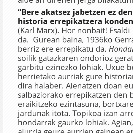
“Bere akatsez jabetzen ez den
historia errepikatzera konde
(Karl Marx). Hor nonbait! Esaldi
da. Gurean baina, 1936ko Gerra
berriz ere errepikatu da.
Honda
soilik gatazkaren ondorioz gera
garbitu ezinezko lohiak. Uxue b
herrietako aurriak gure histori
dira halaber. Aienatzen doan eu
salbaziorako errepikatzen den 
eraikitzeko ezintasuna, bortxare
jardunak itota. Topikoa izan ar
hondarrak gaurko lohiak. Agian
aiurria geure aurrien gainean er