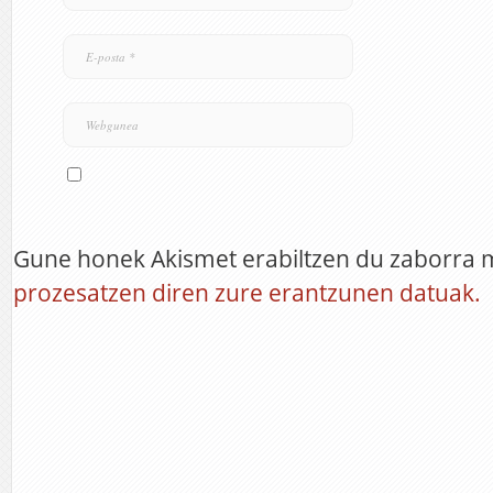
Gune honek Akismet erabiltzen du zaborra 
prozesatzen diren zure erantzunen datuak.