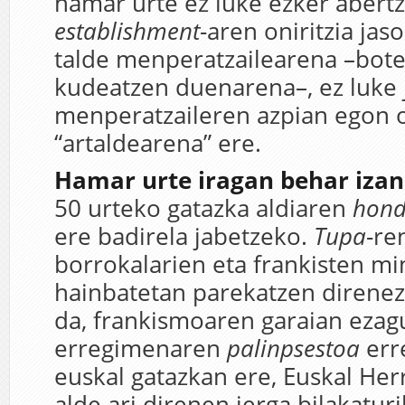
hamar urte ez luke ezker abert
establishment
-aren oniritzia jaso
talde menperatzailearena –bote
kudeatzen duenarena–, ez luke 
menperatzaileren azpian egon 
“artaldearena” ere.
Hamar urte iragan behar izan
50 urteko gatazka aldiaren
hond
ere badirela jabetzeko.
Tupa
-re
borrokalarien eta frankisten m
hainbatetan parekatzen direnez
da, frankismoaren garaian eza
erregimenaren
palinpsestoa
err
euskal gatazkan ere, Euskal Her
alde ari direnen jerga bilakaturi