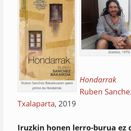
(Gasteiz, 1975)
Hondarrak
Ruben Sanchez Bakaikoaren
opera
prima
da
Hondarrak
.
Ruben Sanche
Txalaparta
, 2019
Iruzkin honen lerro-burua ez d