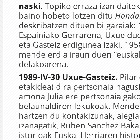
naski.
Topiko erraza izan daitek
baino hobeto lotzen ditu
Honda
deskribatzen dituen bi garaiak:
Espainiako Gerrarena, Uxue due
eta Gasteiz erdigunea izaki, 195
mende erdia iraun duen “euskal
delakoarena.
1989-IV-30 Uxue-Gasteiz.
Pilar 
etakidea) dira pertsonaia nagus
amona Julia ere pertsonaia gako
belaunaldiren lekukoak. Mende 
hartzen du kontakizunak, alegia 
izanagatik, Ruben Sanchez Baka
istorioak Euskal Herriaren histo