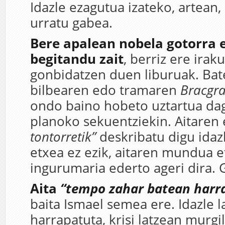
Idazle ezagutua izateko, artean,
urratu gabea.
Bere apalean nobela gotorra 
begitandu zait
, berriz ere irak
gonbidatzen duen liburuak. Bat
bilbearen edo tramaren
Bracgr
ondo baino hobeto uztartua da
planoko sekuentziekin. Aitaren
tontorretik”
deskribatu digu idaz
etxea ez ezik, aitaren mundua e
ingurumaria ederto ageri dira. 
Aita
“tempo zahar batean harr
baita Ismael semea ere. Idazle 
harrapatuta, krisi latzean murgil