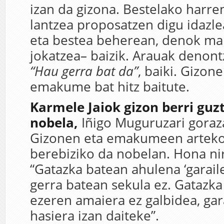
izan da gizona. Bestelako harr
lantzea proposatzen digu idazle
eta bestea beherean, denok mai
jokatzea– baizik. Arauak denontz
“Hau gerra bat da”
, baiki. Gizon
emakume bat hitz baitute.
Karmele Jaiok gizon berri guzt
nobela,
Iñigo Muguruzari goraz
Gizonen eta emakumeen arteko
berebiziko da nobelan. Hona ni
“Gatazka batean ahulena ‘garaile’
gerra batean sekula ez. Gatazka
ezeren amaiera ez galbidea, gar
hasiera izan daiteke”.