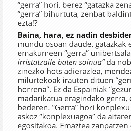
“gerra” hori, berez “gatazka zen
“gerra” bihurtuta, zenbat baldin
ezta!?
Baina, hara, ez nadin desbide
mundu osoan daude, gatazkak er
emakumeen “gerra” unibertsala 
irristatzaile baten soinua”
da nob
zinezko hots adierazlea, mende
milurtekoak irauten dituen “ger
horrena”. Ez da Espainiak “gezu
madarikatua eragindako gerra, e
bederen. “Gerra” hori konplexu 
askoz “konplexuagoa” da aitare
egositakoa. Emaztea zanpatzen