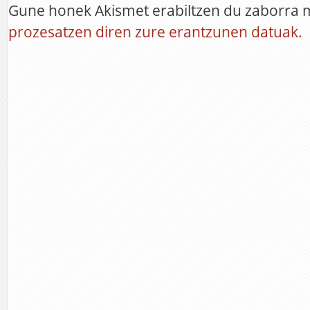
Gune honek Akismet erabiltzen du zaborra 
prozesatzen diren zure erantzunen datuak.