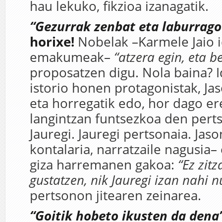
hau lekuko, fikzioa izanagatik.
“Gezurrak zenbat eta laburrago
horixe!
Nobelak –Karmele Jaio i
emakumeak–
“atzera egin, eta be
proposatzen digu. Nola baina? I
istorio honen protagonistak, Jas
eta horregatik edo, hor dago er
langintzan funtsezkoa den perts
Jauregi. Jauregi pertsonaia. Jas
kontalaria, narratzaile nagusia
giza harremanen gakoa:
“Ez zit
gustatzen, nik Jauregi izan nahi n
pertsonon jitearen zeinarea.
“Goitik hobeto ikusten da dena”