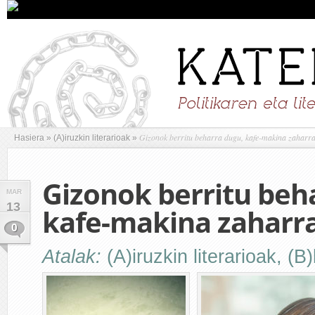
Gizonok berritu beharra dugu, kafe-makina zaharra
Hasiera
»
(A)iruzkin literarioak
»
Gizonok berritu beh
MAR
13
kafe-makina zaharra
0
Atalak:
(A)iruzkin literarioak
,
(B)