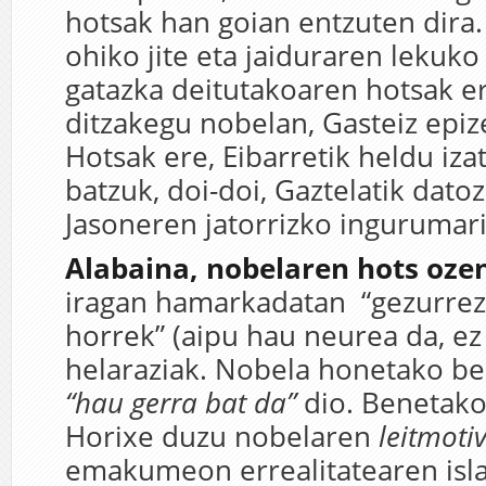
hotsak han goian entzuten dira
ohiko jite eta jaiduraren lekuko
gatazka deitutakoaren hotsak e
ditzakegu nobelan, Gasteiz epiz
Hotsak ere, Eibarretik heldu iza
batzuk, doi-doi, Gaztelatik dato
Jasoneren jatorrizko ingurumari
Alabaina, nobelaren hots oz
iragan hamarkadatan “gezurrez
horrek” (aipu hau neurea da, ez
helaraziak. Nobela honetako bes
“hau gerra bat da”
dio. Benetako 
Horixe duzu nobelaren
leitmoti
emakumeon errealitatearen isla.