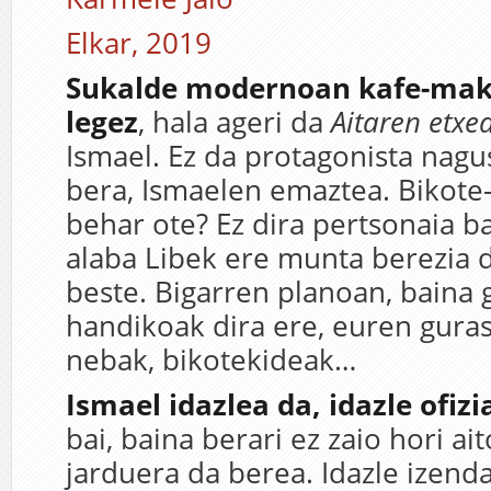
Elkar, 2019
Sukalde modernoan kafe-mak
legez
, hala ageri da
Aitaren etxe
Ismael. Ez da protagonista nagu
bera, Ismaelen emaztea. Bikote
behar ote? Ez dira pertsonaia b
alaba Libek ere munta berezia 
beste. Bigarren planoan, baina 
handikoak dira ere, euren guras
nebak, bikotekideak…
Ismael idazlea da, idazle ofizi
bai, baina berari ez zaio hori ai
jarduera da berea. Idazle izenda