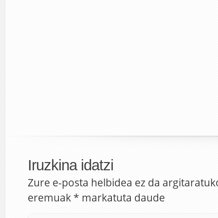
Iruzkina idatzi
Zure e-posta helbidea ez da argitaratuk
eremuak
*
markatuta daude