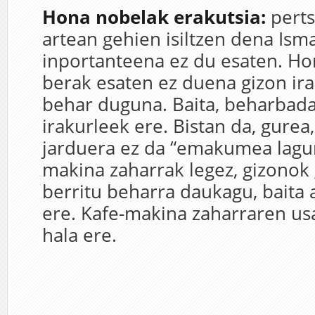
Hona nobelak erakutsia:
perts
artean gehien isiltzen dena Isma
inportanteena ez du esaten. Ho
berak esaten ez duena gizon ir
behar duguna. Baita, beharba
irakurleek ere. Bistan da, gurea
jarduera ez da “emakumea lagun
makina zaharrak legez, gizonok
berritu beharra daukagu, baita 
ere. Kafe-makina zaharraren us
hala ere.