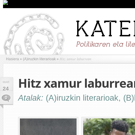
Hitz xamur laburrean
Hasiera
»
(A)iruzkin literarioak
»
Hitz xamur laburrea
MAR
24
Atalak:
(A)iruzkin literarioak
,
(B)
0