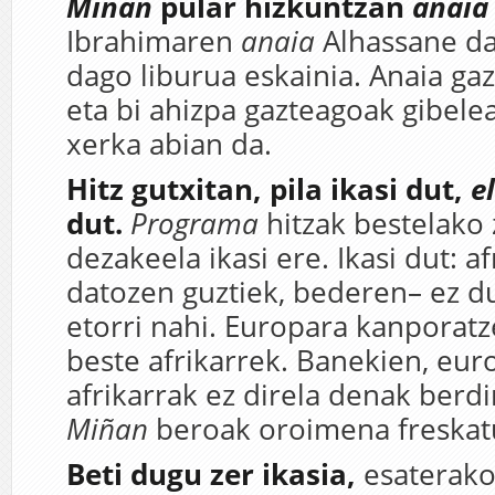
Miñan
pular hizkuntzan
anaia
Ibrahimaren
anaia
Alhassane da
dago liburua eskainia. Anaia gaz
eta bi ahizpa gazteagoak gibelea
xerka abian da.
Hitz gutxitan, pila ikasi dut,
e
dut.
Programa
hitzak bestelako 
dezakeela ikasi ere. Ikasi dut: a
datozen guztiek, bederen– ez d
etorri nahi. Europara kanporatz
beste afrikarrek. Banekien, eur
afrikarrak ez direla denak berdi
Miñan
beroak oroimena freskatu
Beti dugu zer ikasia,
esaterako