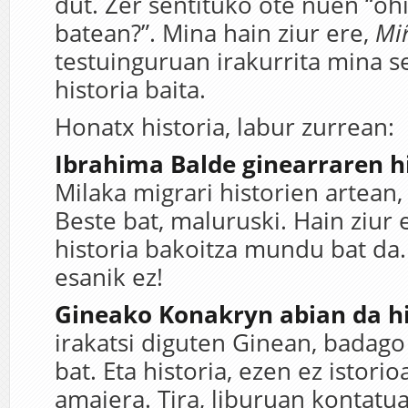
dut. Zer sentituko ote nuen “oh
batean?”. Mina hain ziur ere,
Mi
testuinguruan irakurrita mina s
historia baita.
Honatx historia, labur zurrean:
Ibrahima Balde ginearraren hi
Milaka migrari historien artean,
Beste bat, maluruski. Hain ziur 
historia bakoitza mundu bat da
esanik ez!
Gineako Konakryn abian da hi
irakatsi diguten Ginean, badago
bat. Eta historia, ezen ez istori
amaiera. Tira, liburuan kontatu