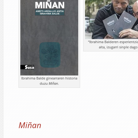
“Ibrahima Balderen esperientzia 
alta, izugarri sinple dag
Ibrahima Balde ginearraren historia
duzu
Miñan
.
Miñan