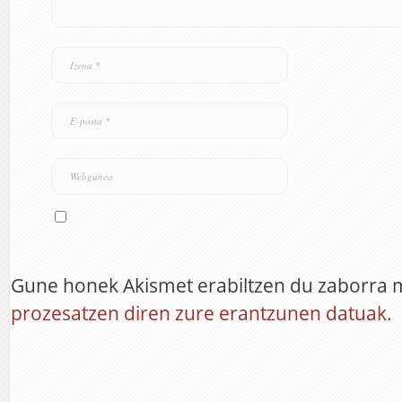
Gune honek Akismet erabiltzen du zaborra 
prozesatzen diren zure erantzunen datuak.