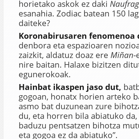
horietako askok ez daki
Naufrag
esanahia. Zodiac batean 150 lag
daiteke?
Koronabirusaren fenomenoa d
denbora eta espazioaren nozioa
zaizkit, aldatuz doaz ere
Miñan
-
nire baitan. Halaxe bizitzen ditu
egunerokoak.
Hainbat ikaspen jaso dut,
batb
gogoan, honatx horien arteko b
asmo bat duzunean zure bihotz
du, eta horren bila abiatuko da,
baduzu pentsatzen bihotza mut
eta gogoa ez da abiatuko”.