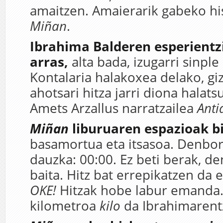
amaitzen. Amaierarik gabeko his
Miñan
.
Ibrahima Balderen esperientzi
arras,
alta bada, izugarri sinpl
Kontalaria halakoxea delako, gi
ahotsari hitza jarri diona halats
Amets Arzallus narratzailea
Anti
Miñan
liburuaren espazioak bi
basamortua eta itsasoa. Denbora
dauzka: 00:00. Ez beti berak, d
baita. Hitz bat errepikatzen da
OKE!
Hitzak hobe labur emanda.
kilometroa
kilo
da Ibrahimarent