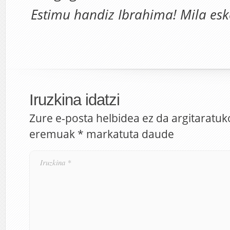
Estimu handiz Ibrahima! Mila esk
Iruzkina idatzi
Zure e-posta helbidea ez da argitaratuk
eremuak
*
markatuta daude