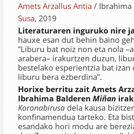
Amets Arzallus Antia
/ Ibrahima
Susa
, 2019
Literaturaren inguruko nire 
hauxe esan dut behin baino geh
“Liburu bat noiz non eta nola –
arabera– irakurtzen duzun, libu
bestelako esperientzia bat izan 
liburu bera ezberdina”.
Horixe berritu zait Amets Arza
Ibrahima Balderen
Miñan
ira
Koronabirusa
dela kausa bizitze
konfinamendua tarteko. Eta bist
esandako hori modu are berezia