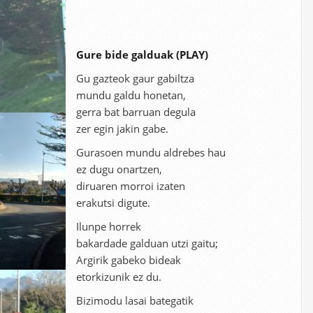
Gure bide galduak (PLAY)
Gu gazteok gaur gabiltza
mundu galdu honetan,
gerra bat barruan degula
zer egin jakin gabe.
Gurasoen mundu aldrebes hau
ez dugu onartzen,
diruaren morroi izaten
erakutsi digute.
Ilunpe horrek
bakardade galduan utzi gaitu;
Argirik gabeko bideak
etorkizunik ez du.
Bizimodu lasai bategatik