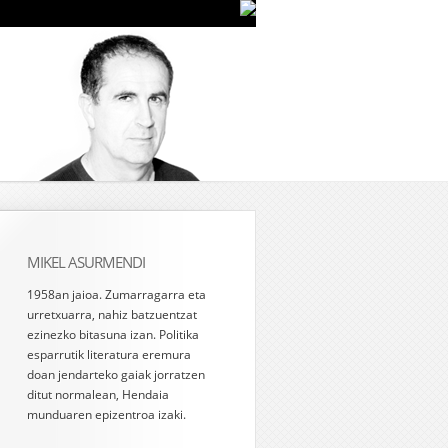
MIKEL ASURMENDI
1958an jaioa. Zumarragarra eta
urretxuarra, nahiz batzuentzat
ezinezko bitasuna izan. Politika
esparrutik literatura eremura
doan jendarteko gaiak jorratzen
ditut normalean, Hendaia
munduaren epizentroa izaki.