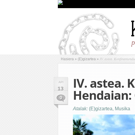
IV. astea. Konfinamend
Hasiera
»
(E)gizartea
»
IV. astea.
API
13
Hendaian: 
0
Atalak:
(E)gizartea
,
Musika