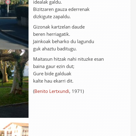
idealak galdu.
Bizitzaren gauza ederrenak
dizkigute zapaldu.
Gizonak kartzelan daude
beren herriagatik.
Jainkoak beharko du lagundu
guk ahaztu baditugu.
Maitasun hitzak nahi nituzke esan
baina gaur ezin dut;
Gure bide galduak
kalte hau ekarri dit.
(
Benito Lertxundi
, 1971)