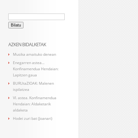
Bilatu:
AZKEN BIDALKETAK
Musika amaituko denean
Enegarren astea…
Konfinamendua Hendaian:
Lapitzen gaua
BURUtaZIOAK: Malenen
ispilatzea
VI. astea. Konfinamendua
Hendaian: Aldaketarik
aldaketa
Hodei zuri bat (Joanari)