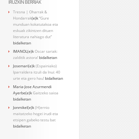
IRUZKIN BERRIAK
Tresna | Oharrak &
Hondarrak
(e)k
“Gure
munduan kokatutakoa eta
eskuak zikintzen dituen
literatura nahiago dut”
bidalketan
IMANOL
(e)k
Oscar sariak:
zalditik astora!
bidalketan
Josemari
(e)k
(Espainiako)
Iparraldera itzuli da Inui: 40
urte eta gero hau!
bidalketan
Maria-Jose Azurmendi
Ayerbe
(e)k
Gaitzeko saioa
bidalketan
Jonmikel
(e)k
(H)ernio
maitatzeko hogei irudi eta
etsipen gabeko testu bat
bidalketan