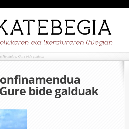
ua Hendaian: Gure bide galduak
 Konfinamendua
Gure bide galduak