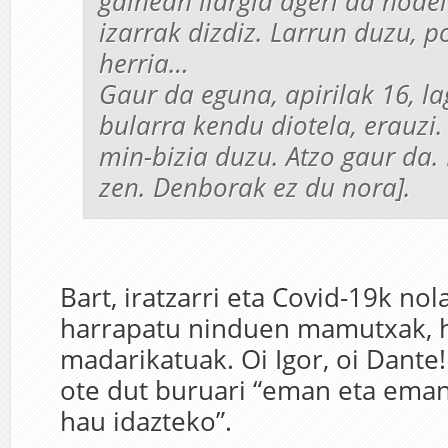
gainean ilargia ageri da hodei
izarrak dizdiz. Larrun duzu, p
herria…
Gaur da eguna, apirilak 16, la
bularra kendu diotela, erauzi.
min-bizia duzu. Atzo gaur da.
zen. Denborak ez du nora].
Bart, iratzarri eta Covid-19k nol
harrapatu ninduen mamutxak, 
madarikatuak. Oi Igor, oi Dante
ote dut buruari “eman eta eman
hau idazteko”.