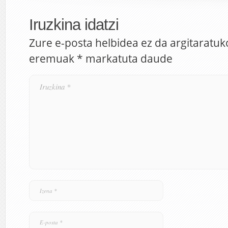
Iruzkina idatzi
Zure e-posta helbidea ez da argitaratuk
eremuak
*
markatuta daude