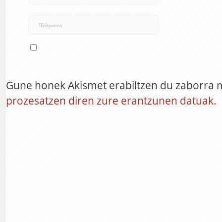
Gune honek Akismet erabiltzen du zaborra 
prozesatzen diren zure erantzunen datuak.