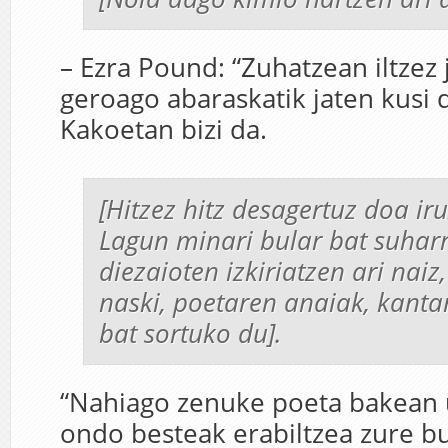
– Ezra Pound: “Zuhatzean iltzez 
geroago abaraskatik jaten kusi d
Kakoetan bizi da.
[Hitzez hitz desagertuz doa ir
Lagun minari bular bat suharr
diezaioten izkiriatzen ari naiz,
naski, poetaren anaiak, kantar
bat sortuko du].
“Nahiago zenuke poeta bakean 
ondo besteak erabiltzea zure b