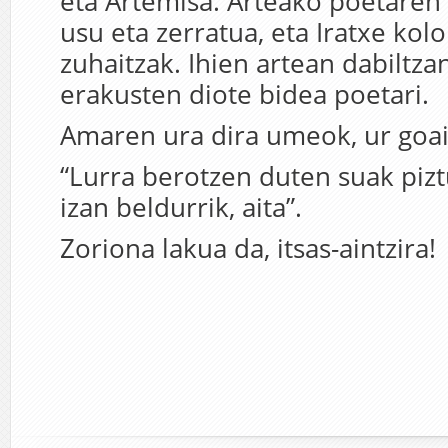
eta Artemisa. Arteako poetaren 
usu eta zerratua, eta Iratxe kol
zuhaitzak. Ihien artean dabiltz
erakusten diote bidea poetari.
Amaren ura dira umeok, ur goai
“Lurra berotzen duten suak pizt
izan beldurrik, aita”.
Zoriona lakua da, itsas-aintzira!