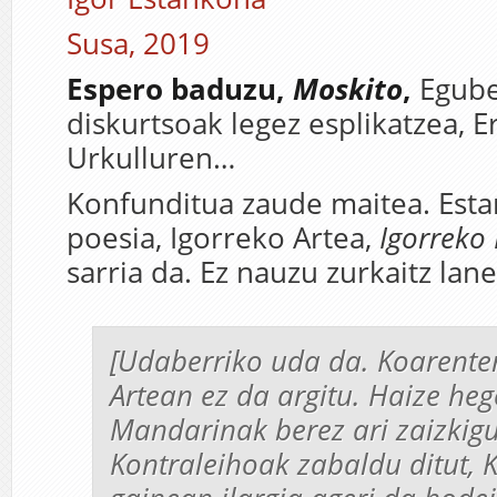
Susa, 2019
Espero baduzu,
Moskito
,
Egube
diskurtsoak legez esplikatzea, 
Urkulluren…
Konfunditua zaude maitea. Est
poesia, Igorreko Artea,
Igorreko 
sarria da. Ez nauzu zurkaitz lan
[Udaberriko uda da. Koarente
Artean ez da argitu. Haize heg
Mandarinak berez ari zaizkigu
Kontraleihoak zabaldu ditut, 