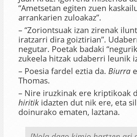
“Ametsetan egiten zuen kaskail
arrankarien zuloakaz”.
– “Zoriontsuak izan zirenak ilunt
iratzarri dira goiztirian”. Udabe
negutar. Poetak badaki “neguri
zukeela hitzak udaberri leunik i
– Poesia fardel eztia da.
Biurra
Thomas.
– Nire iruzkinak ere kriptikoak 
hiritik
idazten dut nik ere, eta s
doinurako ematen, laztana.
[Nola dago kimio hartzen ari 