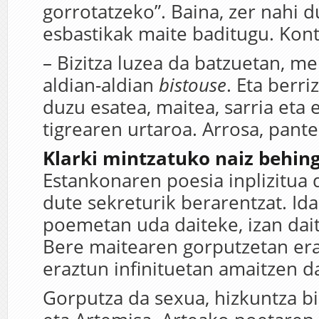
gorrotatzeko”. Baina, zer nahi 
esbastikak maite baditugu. Kontz
– Bizitza luzea da batzuetan, me
aldian-aldian
bistouse
. Eta berri
duzu esatea, maitea, sarria eta 
tigrearen urtaroa. Arrosa, pante
Klarki mintzatuko naiz behing
Estankonaren poesia inplizitua 
dute sekreturik berarentzat. Id
poemetan uda daiteke, izan dai
Bere maitearen gorputzetan era
eraztun infinituetan amaitzen d
Gorputza da sexua, hizkuntza b