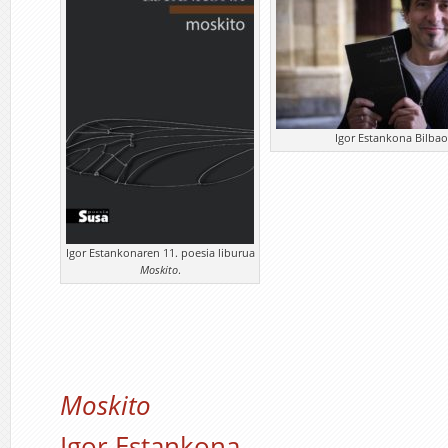
Igor Estankona Bilbao 
Igor Estankonaren 11. poesia liburua
Moskito
.
Moskito
Igor Estankona