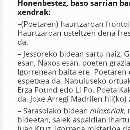
Honenbestez, baso sarrian ba
xendrak:
–(Poetaren) haurtzaroan frontoi
Haurtzaroan usteltzen dena fr
da.
– Jessoreko bidean sartu naiz, G
esan, Naxos esan, poeten grazia
Igorrenean baita ere. Poetaren
espetxea da. Nabuluseko ortuak
Erza Pound edo Li Po. Poeta Kak
da. Joxe Arregi Madrilen hil(ko) 
– Sarasolako bidean
minxoriak
,
bideetan, saiek aspaldian ihartu
Juan Kruz. Igorrena misterioa da