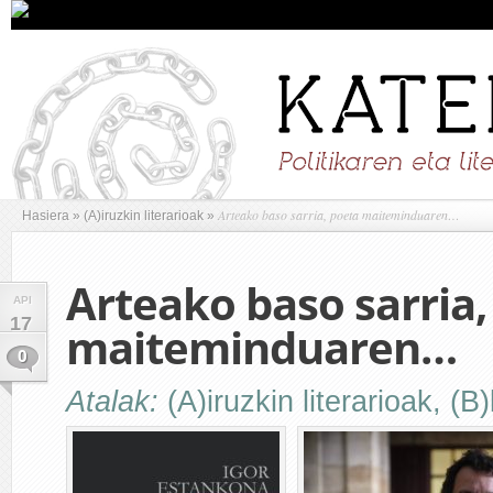
Arteako baso sarria, poeta maiteminduaren…
Hasiera
»
(A)iruzkin literarioak
»
Arteako baso sarria,
API
17
maiteminduaren…
0
Atalak:
(A)iruzkin literarioak
,
(B)