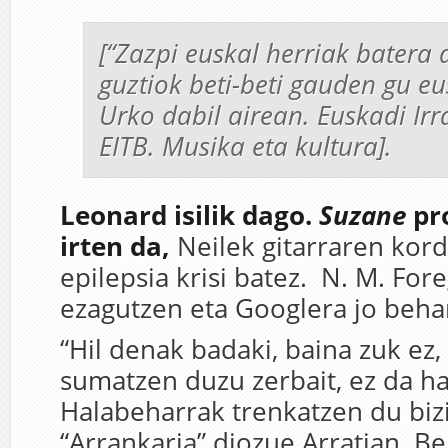
[“Zazpi euskal herriak batera
guztiok beti-beti gauden gu e
Urko dabil airean. Euskadi Irr
EITB. Musika eta kultura].
Leonard isilik dago.
Suzane
pr
irten da,
Neilek gitarraren kord
epilepsia krisi batez. N. M. For
ezagutzen eta Googlera jo behar
“Hil denak badaki, baina zuk ez, 
sumatzen duzu zerbait, ez da ha
Halabeharrak trenkatzen du bizi
“Arrankaria” diozue Arratian. Be