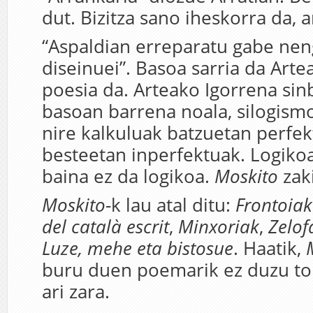
dut. Bizitza sano iheskorra da, 
“Aspaldian erreparatu gabe ne
diseinuei”. Basoa sarria da Arte
poesia da. Arteako Igorrena sinb
basoan barrena noala, silogism
nire kalkuluak batzuetan perfek
besteetan inperfektuak. Logikoa
baina ez da logikoa.
Moskito
zaki
Moskito
-k lau atal ditu:
Frontoiak
del català escrit
,
Minxoriak
,
Zelof
Luze, mehe eta bistosue
. Haatik,
buru duen poemarik ez duzu top
ari zara.