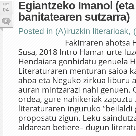
Egiantzeko Imanol (eta
URT
04
banitatearen sutzarra)
0
Posted in
(A)iruzkin literarioak
,
Fakirraren ahotsa Hark
Susa, 2018 Intro Hamar urte luz
Hendaiara gonbidatu genuela Ha
Literaturaren menturan saioa ka
ahoa eta Neguko zirkua liburu 
auran mintzarazi nahi genuen. 
ordea, gure nahikeriak zapuztu 
literaturaren inguruko “beilaldi
proposatu zigun. Leku saindutza
aldarean betiere– dugun literatu