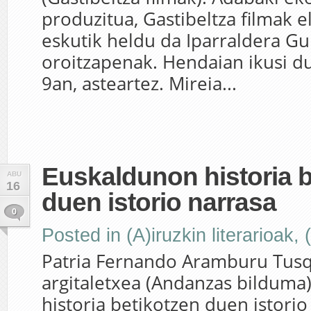
produzitua, Gastibeltza filmak e
eskutik heldu da Iparraldera Gu
oroitzapenak. Hendaian ikusi d
9an, asteartez. Mireia...
Euskaldunon historia b
ABU
16
duen istorio narrasa
0
Posted in
(A)iruzkin literarioak
,
Patria Fernando Aramburu Tus
argitaletxea (Andanzas bilduma
historia betikotzen duen istorio 