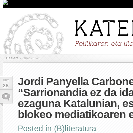
(B)literatura
Hasiera
»
Jordi Panyella Carbone
URT
28
“Sarrionandia ez da id
0
ezaguna Katalunian, es
blokeo mediatikoaren 
Posted in
(B)literatura