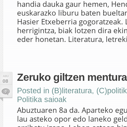
handia dauka gaur hemen, Hen
euskarazko liburu baten bueltan
Hasier Etxeberria gogoratzeak. 
herrigintza, biak lotzen dira e
eder honetan. Literatura, letreki
Zeruko giltzen mentur
ABU
08
Posted in
(B)literatura
,
(C)politi
0
Politika saioak
Abuztuaren 8a da. Aparteko egun
lau asteko opor edo laneko geld