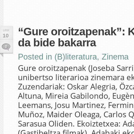
“Gure oroitzapenak”: 
URR
10
da bide bakarra
0
Posted in
(B)literatura
,
Zinema
Gure oroitzapenak (Joseba Sarr
unibertso literarioa zinemara ek
Zuzendariak: Oskar Alegria, Özc
Altuna, Mireia Gabilondo, Eugèn
Leemans, Josu Martinez, Fermi
Muñoz, Maider Oleaga, Carlos Q
Sarasua Oliden. Ekoiztetxea: Ad
(Gastibeltza filmak). Adabaki ek