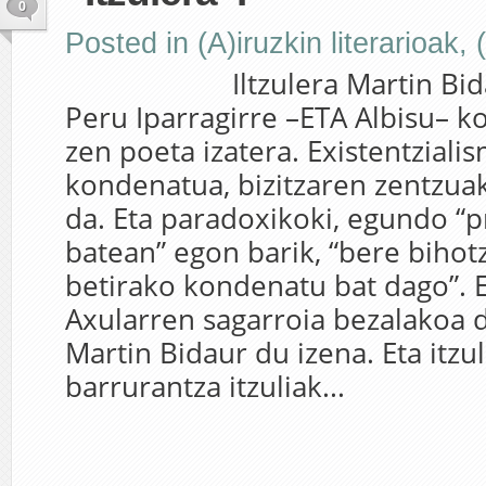
0
Posted in
(A)iruzkin literarioak
,
Iltzulera Martin Bidaur
Peru Iparragirre –ETA Albisu– k
zen poeta izatera. Existentziali
kondenatua, bizitzaren zentzuak
da. Eta paradoxikoki, egundo “
batean” egon barik, “bere bihot
betirako kondenatu bat dago”. E
Axularren sagarroia bezalakoa d
Martin Bidaur du izena. Eta itzul
barrurantza itzuliak...