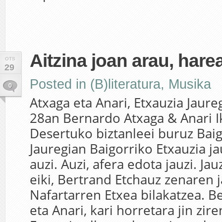
Aitzina joan arau, hare
OTS
29
Posted in
(B)literatura
,
Musika
0
Atxaga eta Anari, Etxauzia Jaure
28an Bernardo Atxaga & Anari I
Desertuko biztanleei buruz Baig
Jauregian Baigorriko Etxauzia j
auzi. Auzi, afera edota jauzi. Jau
eiki, Bertrand Etchauz zenaren 
Nafartarren Etxea bilakatzea. 
eta Anari, kari horretara jin zire