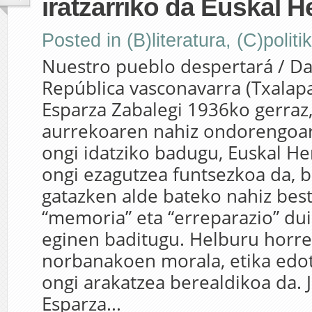
iratzarriko da Euskal H
Posted in
(B)literatura
,
(C)politi
Nuestro pueblo despertará / Dav
República vasconavarra (Txalapa
Esparza Zabalegi 1936ko gerraz
aurrekoaren nahiz ondorengoa
ongi idatziko badugu, Euskal Her
ongi ezagutzea funtsezkoa da, b
gatazken alde bateko nahiz bes
“memoria” eta “erreparazio” du
eginen baditugu. Helburu horre
norbanakoen morala, etika edot
ongi arakatzea berealdikoa da. 
Esparza...