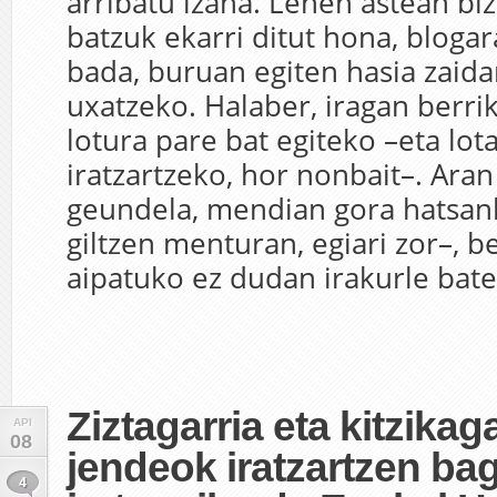
arribatu izana. Lehen astean biz
batzuk ekarri ditut hona, blogar
bada, buruan egiten hasia zaida
uxatzeko. Halaber, iragan berri
lotura pare bat egiteko –eta lot
iratzartzeko, hor nonbait–. Aran
geundela, mendian gora hatsan
giltzen menturan, egiari zor–, b
aipatuko ez dudan irakurle bate
Ziztagarria eta kitzikaga
API
08
jendeok iratzartzen bag
4