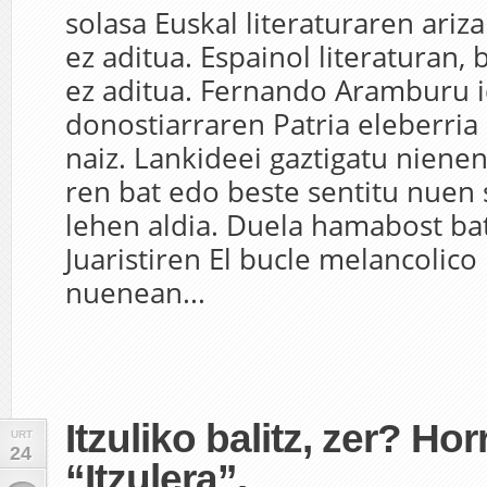
solasa Euskal literaturaren arizal
ez aditua. Espainol literaturan, b
ez aditua. Fernando Aramburu i
donostiarraren Patria eleberria 
naiz. Lankideei gaztigatu nienen
ren bat edo beste sentitu nuen
lehen aldia. Duela hamabost bat
Juaristiren El bucle melancolico 
nuenean...
Itzuliko balitz, zer? Hor
URT
24
“Itzulera”.