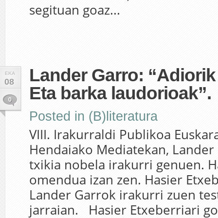
segituan goaz...
Lander Garro: “Adiorik 
EKA
08
Eta barka laudorioak”.
0
Posted in
(B)literatura
VIII. Irakurraldi Publikoa Euskar
Hendaiako Mediatekan, Lander
txikia nobela irakurri genuen. H
omendua izan zen. Hasier Etxebe
Lander Garrok irakurri zuen te
jarraian. Hasier Etxeberriari g