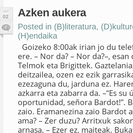
Azken aukera
URT
02
Posted in
(B)literatura
,
(D)kultur
0
(H)endaika
Goizeko 8:00ak irian jo du tele
ere. – Nor da? – Nor da?–, esan 
Telmok eta Brigittek. Gaztelani
deitzailea, ozen ez ezik garrasik
ezezaguna du, jarduna ez. Hare
azkarra eta zabarra da. –“Es su 
oportunidad, señora Bardot!”. B
zaio. Eramanezina zaio Bardot a
ama? – Zer duzu? Arritxuk sakon
arnasa. – Ezer ez, maiteak. Buka