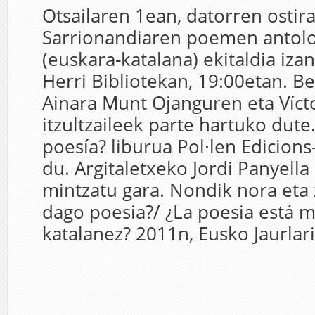
Otsailaren 1ean, datorren ostir
Sarrionandiaren poemen antol
(euskara-katalana) ekitaldia iza
Herri Bibliotekan, 19:00etan. Be
Ainara Munt Ojanguren eta Víct
itzultzaileek parte hartuko dute
poesía? liburua Pol·len Edicions
du. Argitaletxeko Jordi Panyella
mintzatu gara. Nondik nora eta 
dago poesia?/ ¿La poesia está m
katalanez? 2011n, Eusko Jaurlari