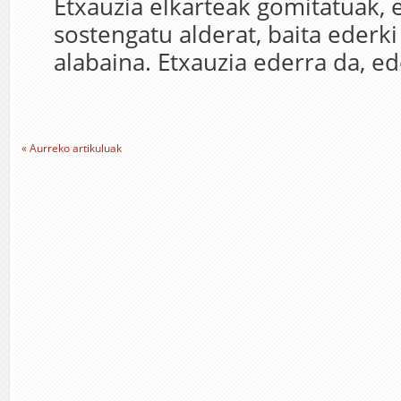
Etxauzia elkarteak gomitatuak,
sostengatu alderat, baita ederk
alabaina. Etxauzia ederra da, ede
« Aurreko artikuluak