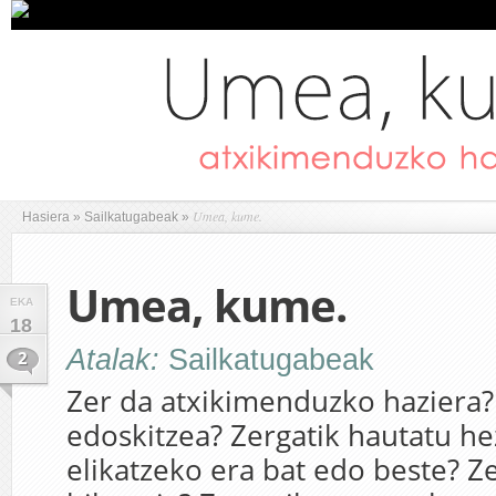
Umea, kume.
Hasiera
»
Sailkatugabeak
»
Umea, kume.
EKA
18
Atalak:
Sailkatugabeak
2
Zer da atxikimenduzko haziera?
edoskitzea? Zergatik hautatu h
elikatzeko era bat edo beste? Ze