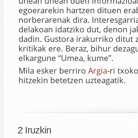
unean unean duen informazioar
egoerarekin hartzen dituen era
norberarenak dira. Interesgarri
delakoan idatziko dut, denon jak
dadin. Gustora irakurriko ditut z
kritikak ere. Beraz, bihur dezagu
elkargune “Umea, kume”.
Mila esker berriro
Argia
-ri txok
hitzekin betetzen uzteagatik.
2 Iruzkin