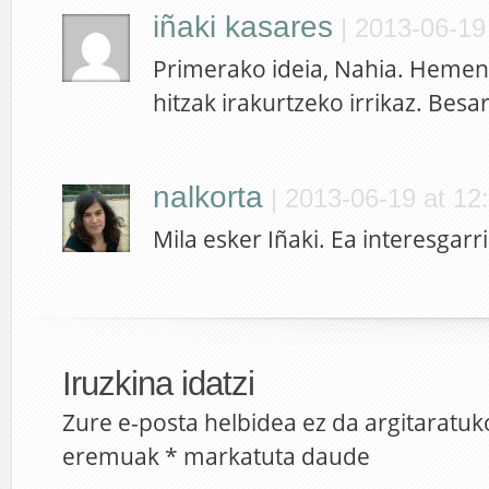
iñaki kasares
|
2013-06-19 
Primerako ideia, Nahia. Hemendi
hitzak irakurtzeko irrikaz. Bes
nalkorta
|
2013-06-19 at 12
Mila esker Iñaki. Ea interesgarri
Iruzkina idatzi
Zure e-posta helbidea ez da argitaratuk
eremuak
*
markatuta daude