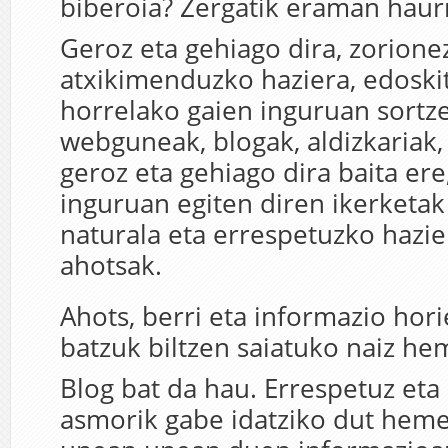
biberoia? Zergatik eraman haur
Geroz eta gehiago dira, zorionez
atxikimenduzko haziera, edoski
horrelako gaien inguruan sortz
webguneak, blogak, aldizkariak,
geroz eta gehiago dira baita ere
inguruan egiten diren ikerketak
naturala eta errespetuzko hazi
ahotsak.
Ahots, berri eta informazio hori
batzuk biltzen saiatuko naiz he
Blog bat da hau. Errespetuz eta 
asmorik gabe idatziko dut hem