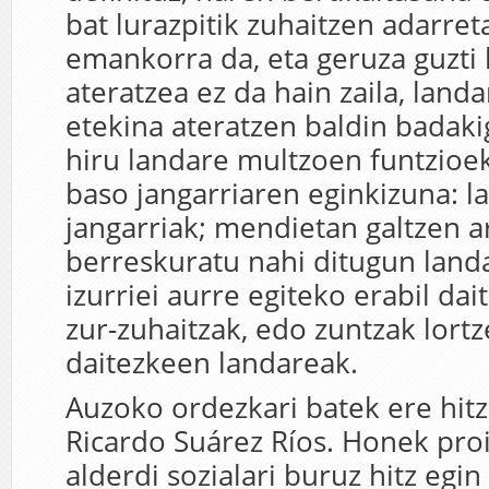
bat lurazpitik zuhaitzen adarret
emankorra da, eta geruza guzti
ateratzea ez da hain zaila, landa
etekina ateratzen baldin badaki
hiru landare multzoen funtzioek
baso jangarriaren eginkizuna: l
jangarriak; mendietan galtzen ar
berreskuratu nahi ditugun land
izurriei aurre egiteko erabil da
zur-zuhaitzak, edo zuntzak lortz
daitezkeen landareak.
Auzoko ordezkari batek ere hitz
Ricardo Suárez Ríos. Honek pro
alderdi sozialari buruz hitz egin