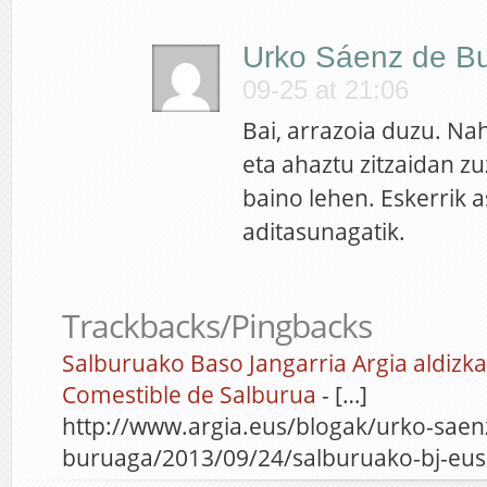
Urko Sáenz de B
09-25 at 21:06
Bai, arrazoia duzu. Na
eta ahaztu zitzaidan z
baino lehen. Eskerrik 
aditasunagatik.
Trackbacks/Pingbacks
Salburuako Baso Jangarria Argia aldizk
Comestible de Salburua
- […]
http://www.argia.eus/blogak/urko-saen
buruaga/2013/09/24/salburuako-bj-euska