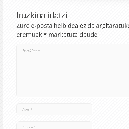
Iruzkina idatzi
Zure e-posta helbidea ez da argitaratuk
eremuak
*
markatuta daude