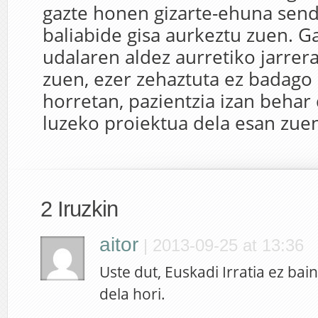
gazte honen gizarte-ehuna sen
baliabide gisa aurkeztu zuen. G
udalaren aldez aurretiko jarrer
zuen, ezer zehaztuta ez badago 
horretan, pazientzia izan behar 
luzeko proiektua dela esan zue
2 Iruzkin
aitor
|
2013-09-25 at 13:36
Uste dut, Euskadi Irratia ez ba
dela hori.