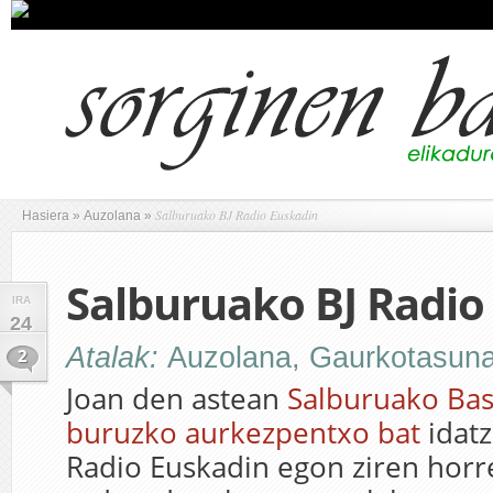
Salburuako BJ Radio Euskadin
Hasiera
»
Auzolana
»
Salburuako BJ Radio
IRA
24
Atalak:
Auzolana
,
Gaurkotasun
2
Joan den astean
Salburuako Bas
buruzko aurkezpentxo bat
idatz
Radio Euskadin egon ziren horr