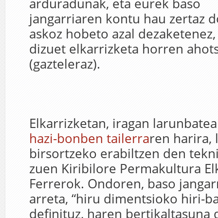
arduradunak, eta eurek baso
jangarriaren kontu hau zertaz d
askoz hobeto azal dezaketenez, 
dizuet elkarrizketa horren ahots
(gazteleraz).
Elkarrizketan, iragan larunbate
hazi-bonben tailerra
ren harira,
birsortzeko erabiltzen den tekn
zuen Kiribilore Permakultura E
Ferrerok. Ondoren, baso jangarr
arreta, “hiru dimentsioko hiri-b
definituz, haren bertikaltasuna 