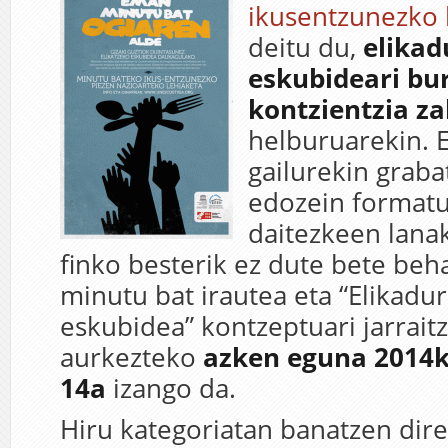
ikusentzunezko 
deitu du,
elikad
eskubideari bu
kontzientzia z
helburuarekin. 
gailurekin graba
edozein formatu
daitezkeen lanak
finko besterik ez dute bete beh
minutu bat irautea eta “Elikadu
eskubidea” kontzeptuari jarrait
aurkezteko
azken eguna 2014k
14a
izango da.
Hiru kategoriatan banatzen dire