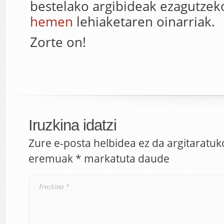
bestelako argibideak ezagutzeko
hemen
lehiaketaren oinarriak.
Zorte on!
Iruzkina idatzi
Zure e-posta helbidea ez da argitaratuk
eremuak
*
markatuta daude