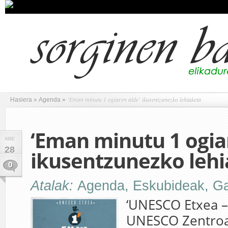
‘Eman minutu 1 ogiaren alde’ ikusentzunezko lehiaketa
Hasiera
»
Agenda
»
‘Eman minutu 1 ogia
ABE
28
ikusentzunezko lehi
0
Atalak:
Agenda
,
Eskubideak
,
Ga
‘UNESCO Etxea –
UNESCO Zentroa