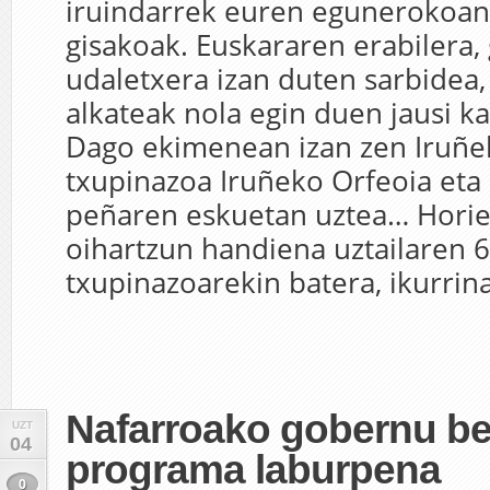
iruindarrek euren egunerokoan
gisakoak. Euskararen erabilera, 
udaletxera izan duten sarbidea,
alkateak nola egin duen jausi k
Dago ekimenean izan zen Iruñe
txupinazoa Iruñeko Orfeoia eta 
peñaren eskuetan uztea… Horieta
oihartzun handiena uztailaren 6
txupinazoarekin batera, ikurrina
Nafarroako gobernu be
UZT
04
programa laburpena
0