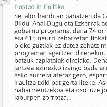
Posted in
Politika
Sei alor handitan banatzen da G
Bildu, Ahal Dugu eta Ezkerrak 
gobernu programa, dena 74 orri
eta 615 neurri zehatzetan fink
bloke guztiak ez datoz zehatz-m
programan agertzen direnekin,
batzuk azpiatalak direlako. Den
jartzea ezinezko izango bada er
asko aurrera ateraz gero, espar
iraultza txiki bat gerta liteke. A
nabarmentzekoa eta oso luze jo
laburpen zorrotza...