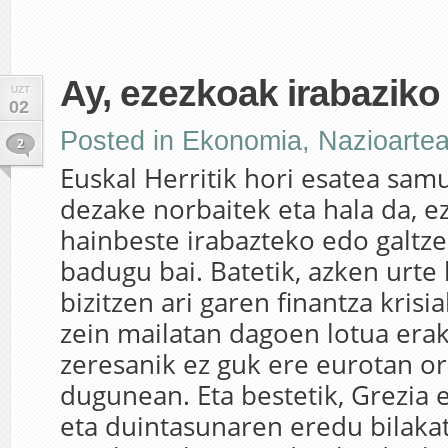
Ay, ezezkoak irabaziko
UZT
02
Posted in
Ekonomia
,
Nazioarte
2
Euskal Herritik hori esatea sam
dezake norbaitek eta hala da, 
hainbeste irabazteko edo galtze
badugu bai. Batetik, azken urte
bizitzen ari garen finantza kris
zein mailatan dagoen lotua erak
zeresanik ez guk ere eurotan o
dugunean. Eta bestetik, Grezia e
eta duintasunaren eredu bilaka