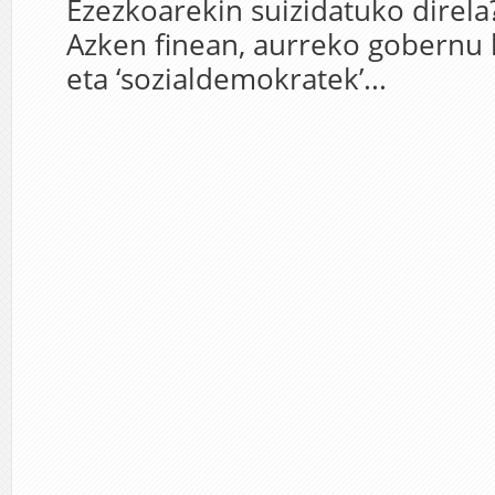
Ezezkoarekin suizidatuko direla
Azken finean, aurreko gobernu
eta ‘sozialdemokratek’...