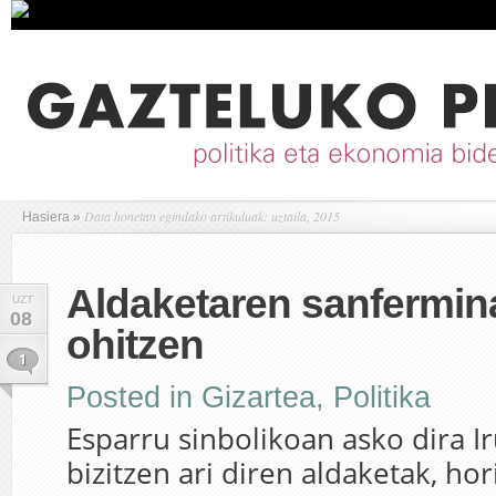
Data honetan egindako artikuluak: uztaila, 2015
Hasiera
»
Aldaketaren sanfermin
UZT
08
ohitzen
1
Posted in
Gizartea
,
Politika
Esparru sinbolikoan asko dira 
bizitzen ari diren aldaketak, ho