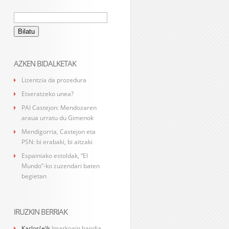
Bilatu:
AZKEN BIDALKETAK
Lizentzia da prozedura
Etxeratzeko unea?
PAI Castejon: Mendozaren
araua urratu du Gimenok
Mendigorria, Castejon eta
PSN: bi erabaki, bi aitzaki
Espainiako estoldak, “El
Mundo”-ko zuzendari baten
begietan
IRUZKIN BERRIAK
Karlos
(e)k
Imarkoain handia