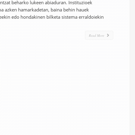
intzat beharko lukeen abiaduran. Instituzioek
azoa azken hamarkadetan, baina behin hauek
ileekin edo hondakinen bilketa sistema erraldoiekin
Read More