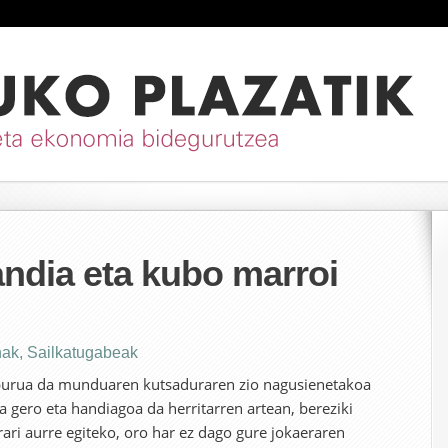
ndia eta kubo marroi
nak
,
Sailkatugabeak
urua da munduaren kutsaduraren zio nagusienetakoa
a gero eta handiagoa da herritarren artean, bereziki
rari aurre egiteko, oro har ez dago gure jokaeraren