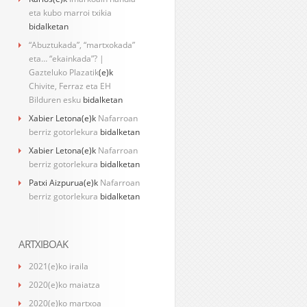
eta kubo marroi txikia
bidalketan
“Abuztukada”, “martxokada”
eta… “ekainkada”? |
Gazteluko Plazatik
(e)k
Chivite, Ferraz eta EH
Bilduren esku
bidalketan
Xabier Letona
(e)k
Nafarroan
berriz gotorlekura
bidalketan
Xabier Letona
(e)k
Nafarroan
berriz gotorlekura
bidalketan
Patxi Aizpurua
(e)k
Nafarroan
berriz gotorlekura
bidalketan
ARTXIBOAK
2021(e)ko iraila
2020(e)ko maiatza
2020(e)ko martxoa