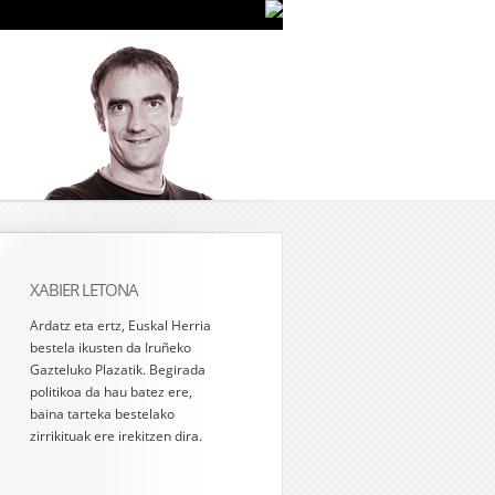
XABIER LETONA
Ardatz eta ertz, Euskal Herria
bestela ikusten da Iruñeko
Gazteluko Plazatik. Begirada
politikoa da hau batez ere,
baina tarteka bestelako
zirrikituak ere irekitzen dira.