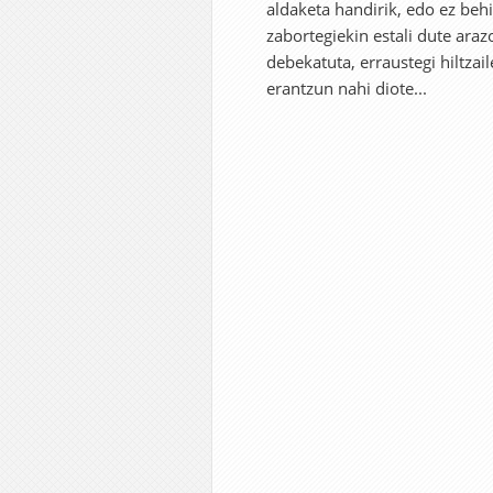
aldaketa handirik, edo ez beh
zabortegiekin estali dute ar
debekatuta, erraustegi hiltza
erantzun nahi diote...