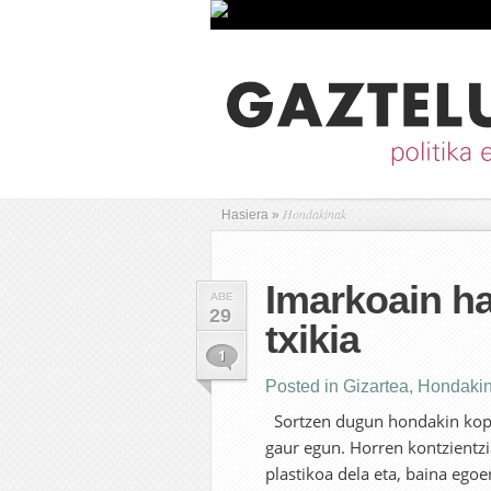
Hondakinak
Hasiera
»
Imarkoain ha
ABE
29
txikia
1
Posted in
Gizartea
,
Hondaki
Sortzen dugun hondakin kop
gaur egun. Horren kontzientzi
plastikoa dela eta, baina egoe