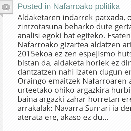
Posted in
Nafarroako politika
3
Aldaketaren indarrek patxada, o
zintzotasuna beharko dute gert
analisi egoki bat egiteko. Esat
Nafarroako gizartea aldatzen ari
2015ekoa ez zen espejismo huts
bistan da, aldaketa horiek ez dir
dantzatzen nahi izaten dugun e
Oraingo emaitzek Nafarroaren 
urteetako ohiko argazkira hurbil
baina argazki zahar horretan er
arrakalak: Navarra Sumari ia de
aterata ere, akaso ez du...