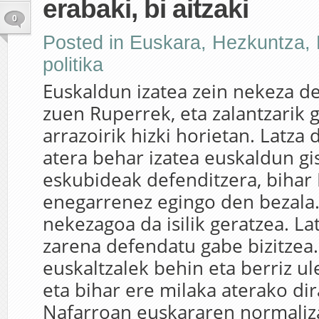
erabaki, bi aitzaki
0
Posted in
Euskara
,
Hezkuntza
,
politika
Euskaldun izatea zein nekeza d
zuen Ruperrek, eta zalantzarik 
arrazoirik hizki horietan. Latza 
atera behar izatea euskaldun gi
eskubideak defenditzera, bihar
enegarrenez egingo den bezala.
nekezagoa da isilik geratzea. La
zarena defendatu gabe bizitzea.
euskaltzalek behin eta berriz ul
eta bihar ere milaka aterako dir
Nafarroan euskararen normaliza