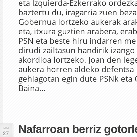
eta Izquierda-Ezkerrako ordezka
baztertu du, iragarria zuen bez
Gobernua lortzeko aukerak arak
eta, itxura guztien arabera, e
PSN eta beste hiru indarren me
dirudi zailtasun handirik izango 
akordioa lortzeko. Joan den leg
aukera horren aldeko defentsa
gehiagotan egin dute PSNk eta 
Baina...
Nafarroan berriz gotor
MAI
27