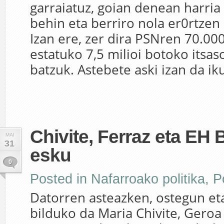
garraiatuz, goian denean harria
behin eta berriro nola er0rtzen
Izan ere, zer dira PSNren 70.0
estatuko 7,5 milioi botoko itsas
batzuk. Astebete aski izan da iku
Chivite, Ferraz eta EH 
MAI
31
esku
0
Posted in
Nafarroako politika
,
Po
Datorren asteazken, ostegun eta
bilduko da Maria Chivite, Gero