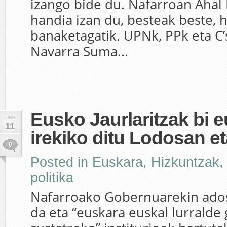
izango bide du. Nafarroan Ahal
handia izan du, besteak beste, 
banaketagatik. UPNk, PPk eta C’
Navarra Suma...
Eusko Jaurlaritzak bi e
URR
11
irekiko ditu Lodosan e
0
Posted in
Euskara
,
Hizkuntzak
politika
Nafarroako Gobernuarekin ados
da eta “euskara euskal lurralde 