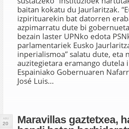
sustatzeko” instituzioek hartut
baitan kokatu du Jaurlaritzak. “
izpirituarekin bat datorren erab
azpimarratu dute bi gobernuetat
bezain laster UPNko edota PSN
parlamentariek Eusko Jaurlaritz
inperialismoa” salatu dute, eta 
auzitegietara eramango dutela i
Espainiako Gobernuaren Nafarr
José Luis...
Maravillas gaztetxea, 
ABU
20