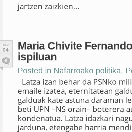
jartzen zaizkien...
Maria Chivite Fernand
EKA
04
ispiluan
0
Posted in
Nafarroako politika
,
Po
Latza izan behar da PSNko mili
emaile izatea, eternitatean gal
galduak kate astuna daraman le
beti UPN –NS orain– boterera a
kondenatua. Latza idazkari nagu
jarduna, etengabe harria mendi