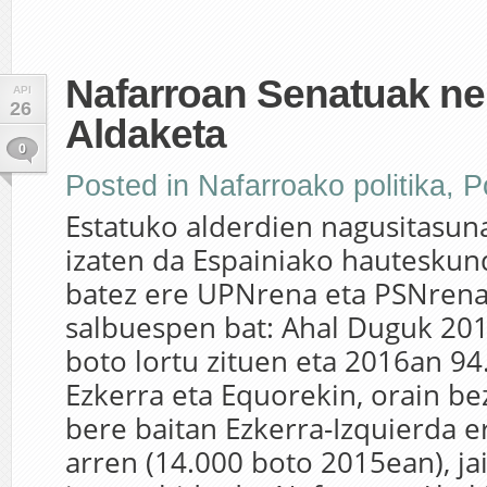
Nafarroan Senatuak ne
API
26
Aldaketa
0
Posted in
Nafarroako politika
,
Po
Estatuko alderdien nagusitasun
izaten da Espainiako hauteskun
batez ere UPNrena eta PSNrena
salbuespen bat: Ahal Duguk 20
boto lortu zituen eta 2016an 94
Ezkerra eta Equorekin, orain bez
bere baitan Ezkerra-Izquierda e
arren (14.000 boto 2015ean), ja