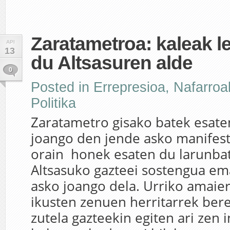
Zaratametroa: kaleak l
API
13
du Altsasuren alde
0
Posted in
Errepresioa
,
Nafarroak
Politika
Zaratametro gisako batek esate
joango den jende asko manifesta
orain honek esaten du larunba
Altsasuko gazteei sostengua em
asko joango dela. Urriko amaier
ikusten zenuen herritarrek ber
zutela gazteekin egiten ari zen in