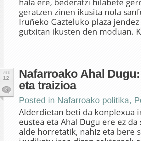
hala ere, bederatzi hilabete ge
geratzen zinen ikusita nola san
Iruñeko Gazteluko plaza jendez
gutxitan ikusten den moduan. Ko
Nafarroako Ahal Dugu: 
ABE
12
eta traizioa
0
Posted in
Nafarroako politika
,
Po
Alderdietan beti da konplexua ir
eustea eta Ahal Dugu ere ez da
alde horretatik, nahiz eta bere s