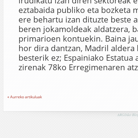
irudikatu izan diren sektoreak e
eztabaida publiko eta bozketa 
ere behartu izan dituzte beste 
beren jokamoldeak aldatzera, b
primarioen kontuekin. Baina ja
hor dira dantzan, Madril aldera
besterik ez; Espainiako Estatua 
zirenak 78ko Erregimenaren atz
« Aurreko artikuluak
ARGIAko Blog