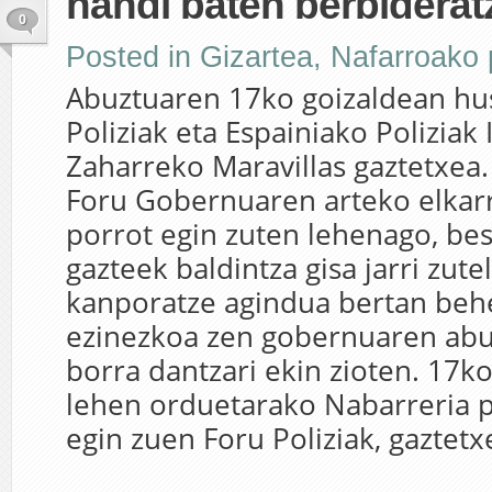
handi baten berbiderat
0
Posted in
Gizartea
,
Nafarroako p
Abuztuaren 17ko goizaldean hu
Poliziak eta Espainiako Poliziak
Zaharreko Maravillas gaztetxea.
Foru Gobernuaren arteko elkarr
porrot egin zuten lehenago, bes
gazteek baldintza gisa jarri zu
kanporatze agindua bertan behe
ezinezkoa zen gobernuaren abur
borra dantzari ekin zioten. 17k
lehen orduetarako Nabarreria p
egin zuen Foru Poliziak, gaztetxe