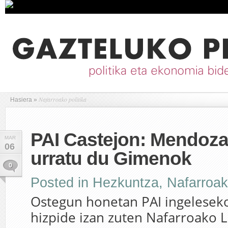
Nafarroako politika
Hasiera
»
PAI Castejon: Mendoza
MAR
06
urratu du Gimenok
0
Posted in
Hezkuntza
,
Nafarroako
Ostegun honetan PAI ingelese
hizpide izan zuten Nafarroako L