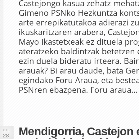
Castejongo kasua zehatz-mehatz
Gimeno PSNko Hezkuntza kontse
arte errepikatutakoa adierazi z
ikuskaritzaren arabera, Castej
Mayo Ikastetxeak ez dituela pr
ateratzeko baldintzak betetzen e
ezin duela bideratu irteera. Bai
arauak? Bi arau daude, bata Ge
egindako Foru Araua, eta beste
PSNren ebazpena. Foru araua...
Mendigorria, Castejon 
OTS
28