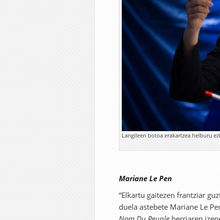
Langileen botoa erakartzea helburu ezk
Mariane Le Pen
“Elkartu gaitezen frantziar gu
duela astebete Mariane Le Pe
Nom Du Peuple
herriaren izen