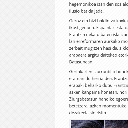
hegemonikoa izan den soziald
ilusio bat da jada.
Geroz eta bizi baldintza kaxka
ikusi genuen. Espainiar esta
Frantzia nekatu baten isla iza
lan erreformaren aurkako mobi
zerbait mugitzen hasi da, zik
arabaera argitu daitekeo etor
Batasunean.
Gertakarien zurrunbilo honek 
eraman du herrialdea. Frantz
erabaki beharko dute. Frantzi
azken kanpaina honetan, horie
Ziurgabetasun handiko egoera
betetzera, azken momentuko e
dezakeela sinetsita.