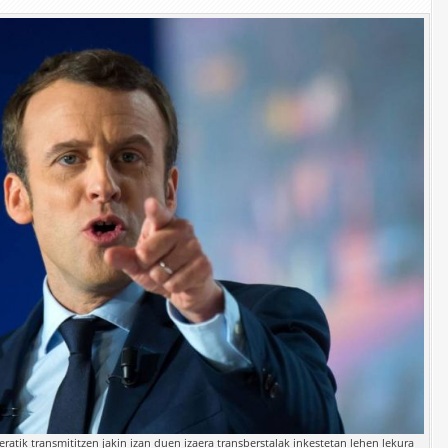
atik transmititzen jakin izan duen izaera transberstalak inkestetan lehen lekura