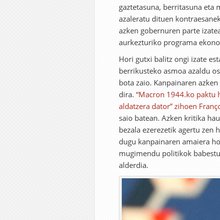
gaztetasuna, berritasuna eta 
azaleratu dituen kontraesanek
azken gobernuren parte izate
aurkezturiko programa ekonom
Hori gutxi balitz ongi izate e
berrikusteko asmoa azaldu oste
bota zaio. Kanpainaren azken
dira.
“Macron 1944.ko paktu hi
aldatzera dator” zihoen Franço
saio batean. Azken kritika ha
bezala ezerezetik agertu zen h
dugu kanpainaren amaiera hon
mugimendu politikok babestu 
alderdia.