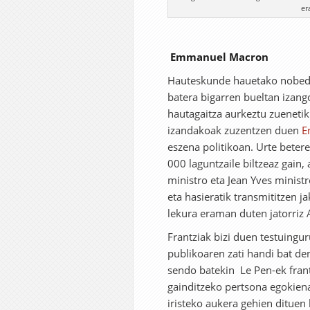
er
Emmanuel Macron
Hauteskunde hauetako nobedad
batera bigarren bueltan izango
hautagaitza aurkeztu zueneti
izandakoak zuzentzen duen
E
eszena politikoan. Urte beter
000 laguntzaile biltzeaz gain
ministro eta Jean Yves minist
eta hasieratik transmititzen j
lekura eraman duten jatorriz 
Frantziak bizi duen testuingur
publikoaren zati handi bat d
sendo batekin Le Pen-ek fran
gainditzeko pertsona egokiena
iristeko aukera gehien dituen