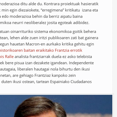
moderazioa ditu alde du. Kontrara proiektuak hasieratik
 min egin diezaiokete, “erregimena” kritikatu izana eta
a edo moderazioa behin da berriz aipatu baina
ikoa neurri neoliberalez josita egoteak adibidez.
statuan oinarrituriko sistema ekonomikoa goitik behera
an, lehen alde zuen iritzi publikoaren zati bat gainera
 egun hauetan Macron-en aurkako kritika gehitu egin
storikoaren baitan eraikitako Frantzia errotik
is Ralle
analista frantziarrak duela ez asko telebista
uek bere pisua izan dezakete igandean. Independente
autagaia, liberalen hautagai nola bihurtu den ikusi
etan, are gehiago Frantziaz kanpoko zein
duten ikusi ostean, tartean Espainiako Ciudadanos