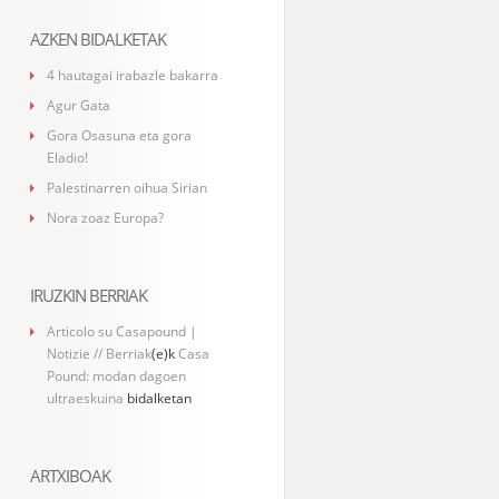
AZKEN BIDALKETAK
4 hautagai irabazle bakarra
Agur Gata
Gora Osasuna eta gora
Eladio!
Palestinarren oihua Sirian
Nora zoaz Europa?
IRUZKIN BERRIAK
Articolo su Casapound |
Notizie // Berriak
(e)k
Casa
Pound: modan dagoen
ultraeskuina
bidalketan
ARTXIBOAK