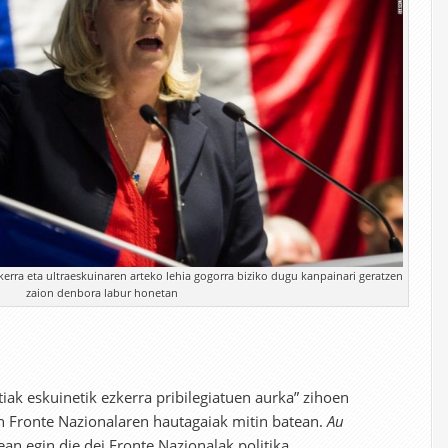
erra eta ultraeskuinaren arteko lehia gogorra biziko dugu kanpainari geratzen
zaion denbora labur honetan
ztiak eskuinetik ezkerra pribilegiatuen aurka” zihoen
n Fronte Nazionalaren hautagaiak mitin batean.
Au
ean egin die dei Fronte Nazionalak politika