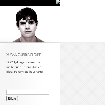
XUBAN ZUBIRIA ELEXPE
1992 Aginaga. Kazetaritza
maite duen historia ikaslea.
Idatzi irakurri eta hausnartu.
Bilatu: