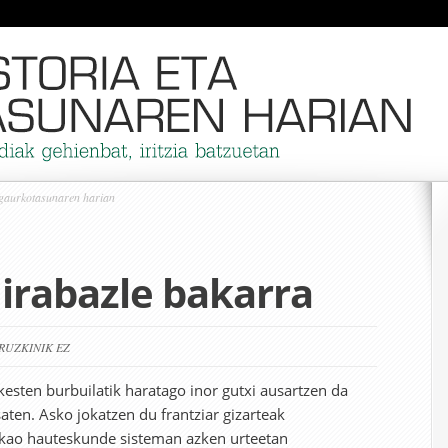
 gaurkotasunaren harian
 irabazle bakarra
IRUZKINIK EZ
esten burbuilatik haratago inor gutxi ausartzen da
aten. Asko jokatzen du frantziar gizarteak
ikao hauteskunde sisteman azken urteetan