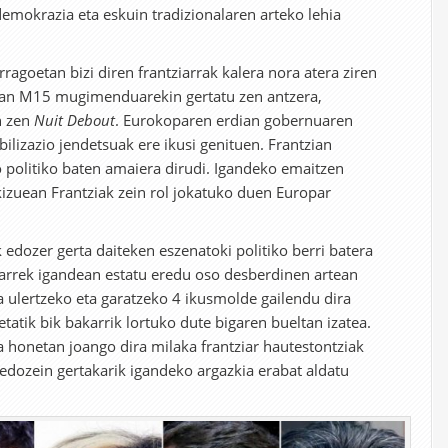
emokrazia eta eskuin tradizionalaren arteko lehia
rragoetan bizi diren frantziarrak kalera nora atera ziren
tuan M15 mugimenduarekin gertatu zen antzera,
n zen
Nuit Debout
. Eurokoparen erdian gobernuaren
lizazio jendetsuak ere ikusi genituen. Frantzian
lo politiko baten amaiera dirudi. Igandeko emaitzen
kizuean Frantziak zein rol jokatuko duen Europar
edozer gerta daiteken eszenatoki politiko berri batera
iarrek igandean estatu eredu oso desberdinen artean
a ulertzeko eta garatzeko 4 ikusmolde gailendu dira
tatik bik bakarrik lortuko dute bigaren bueltan izatea.
 honetan joango dira milaka frantziar hautestontziak
dozein gertakarik igandeko argazkia erabat aldatu