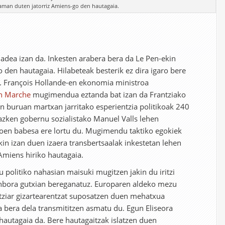
aman duten jatorriz Amiens-go den hautagaia.
ea izan da. Inkesten arabera bera da Le Pen-ekin
 den hautagaia. Hilabeteak besterik ez dira igaro bere
k. François Hollande-en ekonomia ministroa
n Marche
mugimendua eztanda bat izan da Frantziako
en buruan martxan jarritako esperientzia politikoak 240
, azken gobernu sozialistako Manuel Valls lehen
roen babesa ere lortu du. Mugimendu taktiko egokiek
akin izan duen izaera transbertsaalak inkestetan lehen
Amiens hiriko hautagaia.
u politiko nahasian maisuki mugitzen jakin du iritzi
enbora gutxian bereganatuz. Europaren aldeko mezu
tziar gizartearentzat suposatzen duen mehatxua
 bera dela transmititzen asmatu du. Egun Eliseora
 hautagaia da. Bere hautagaitzak islatzen duen