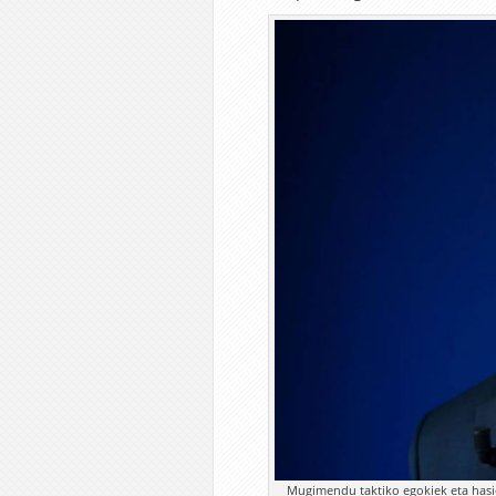
Mugimendu taktiko egokiek eta hasier