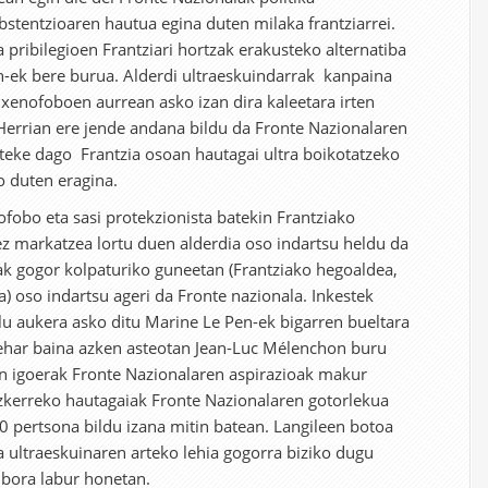
bstentzioaren hautua egina duten milaka frantziarrei.
pribilegioen Frantziari hortzak erakusteko alternatiba
n-ek bere burua. Alderdi ultraeskuindarrak kanpaina
xenofoboen aurrean asko izan dira kaleetara irten
l Herrian ere jende andana bildu da Fronte Nazionalaren
teke dago Frantzia osoan hautagai ultra boikotatzeko
o duten eragina.
ofobo eta sasi protekzionista batekin Frantziako
z markatzea lortu duen alderdia oso indartsu heldu da
k gogor kolpaturiko guneetan (Frantziako hegoaldea,
ia) oso indartsu ageri da Fronte nazionala. Inkestek
lu aukera asko ditu Marine Le Pen-ek bigarren bueltara
behar baina azken asteotan Jean-Luc Mélenchon buru
n igoerak Fronte Nazionalaren aspirazioak makur
ezkerreko hautagaiak Fronte Nazionalaren gotorlekua
0 pertsona bildu izana mitin batean. Langileen botoa
a ultraeskuinaren arteko lehia gogorra biziko dugu
nbora labur honetan.