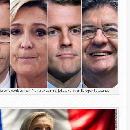
daiteke etorkizunean Frantziak zein rol jokatuko duen Europar Batasunean