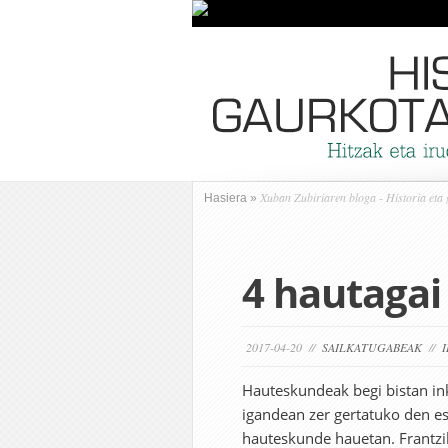
Xuban Zubiriaren bloga - Historia eta
Hasiera
»
4 hautagai
2017-04-20 //
SAILKATUGABEAK
//
Hauteskundeak begi bistan ink
igandean zer gertatuko den es
hauteskunde hauetan. Frantz