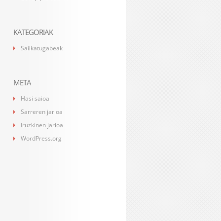
KATEGORIAK
Sailkatugabeak
META
Hasi saioa
Sarreren jarioa
Iruzkinen jarioa
WordPress.org