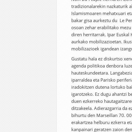
tradizionalarekin nazkaturik a
Islamismoaren mehatxuari eta 
bakar gisa aurkeztu du Le Pe
osoan zehar erabilitako mezu 
diren herritarrak. Ipar Euska
aurkako mobilizazioetan. Ikus
mobilizazioek igandean izang
Gustatu hala ez diskurtso xen
agenda politikoa denbora luze
hauteskundeetara. Langabezia
iparraldea eta Parisko perifer
iradokitzen dutena lortuko ba
igarotzeko. Ez dugu ahantzi 
duen ezkerreko hautagaitzare
ditzakeela. Adierazgarria da 
bihurtu den Marseillan 70. 00
erakartzea helburu ezkerra et
kanpainari geratzen zaion de