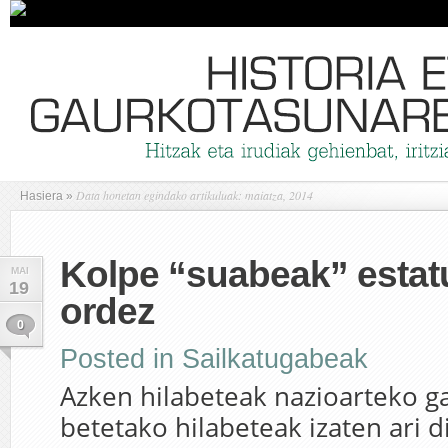
Data honetan egindako artikuluak: maiatza, 2014
Hasiera
»
Kolpe “suabeak” estat
MAI
19
ordez
0
Posted in
Sailkatugabeak
Azken hilabeteak nazioarteko g
betetako hilabeteak izaten ari d