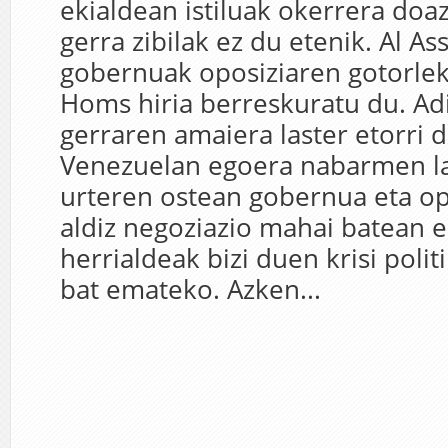
ekialdean istiluak okerrera doaz
gerra zibilak ez du etenik. Al A
gobernuak oposiziaren gotorlek
Homs hiria berreskuratu du. Ad
gerraren amaiera laster etorri d
Venezuelan egoera nabarmen la
urteren ostean gobernua eta op
aldiz negoziazio mahai batean e
herrialdeak bizi duen krisi polit
bat emateko. Azken...