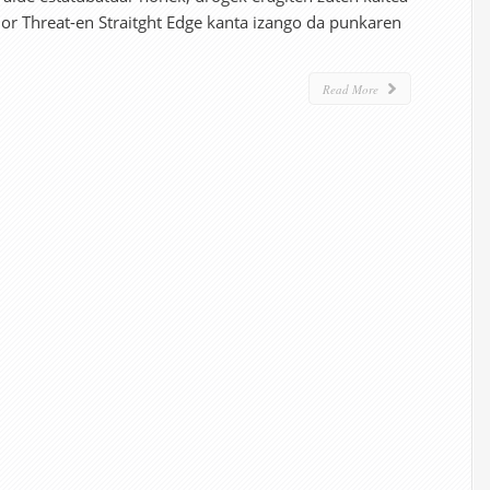
or Threat-en Straitght Edge kanta izango da punkaren
Read More