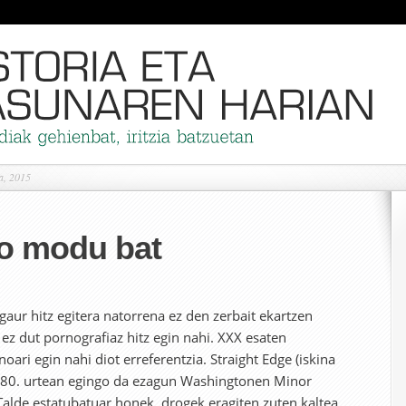
a, 2015
ko modu bat
gaur hitz egitera natorrena ez den zerbait ekartzen
ez dut pornografiaz hitz egin nahi. XXX esaten
ari egin nahi diot erreferentzia. Straight Edge (iskina
980. urtean egingo da ezagun Washingtonen Minor
Talde estatubatuar honek, drogek eragiten zuten kaltea