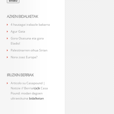
AZKEN BIDALKETAK
4 hautagai irabazle bakarra
Agur Gata
Gora Osasuna eta gora
Eladio!
Palestinarren oihua Sirian
Nora zoaz Europa?
IRUZKIN BERRIAK
Articolo su Casapound |
Notizie // Berriak
(e)k
Casa
Pound: modan dagoen
ultraeskuina
bidalketan