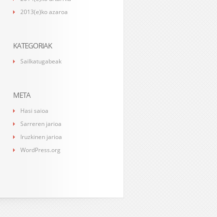
2013(e)ko azaroa
KATEGORIAK
Sailkatugabeak
META
Hasi saioa
Sarreren jarioa
Iruzkinen jarioa
WordPress.org