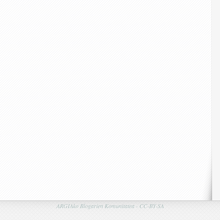
ARGIAko Blogarien Komunitatea -
CC-BY-SA