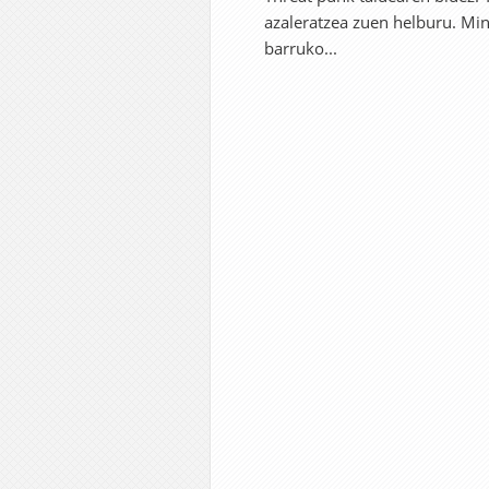
azaleratzea zuen helburu. Min
barruko...