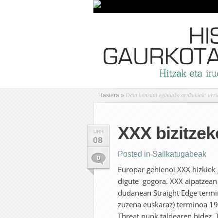
Data honetan egindako artikuluak: urri
Hasiera
»
XXX bizitze
URR
08
Posted in
Sailkatugabeak
0
Europar gehienoi XXX hizkiek 
digute gogora. XXX aipatzean 
dudanean Straight Edge termino
zuzena euskaraz) terminoa 1
Threat punk taldearen bidez. 