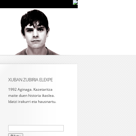
XUBAN ZUBIRIA ELEXPE
1992 Aginaga. Kazetaritza
maite duen historia ikaslea.
Idatzi irakurri eta hausnartu.
Bilatu: