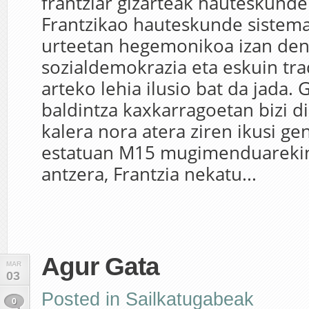
frantziar gizarteak hauteskunde
Frantzikao hauteskunde sistem
urteetan hegemonikoa izan de
sozialdemokrazia eta eskuin tra
arteko lehia ilusio bat da jada. 
baldintza kaxkarragoetan bizi di
kalera nora atera ziren ikusi ge
estatuan M15 mugimenduarekin
antzera, Frantzia nekatu...
Agur Gata
MAR
03
Posted in
Sailkatugabeak
0