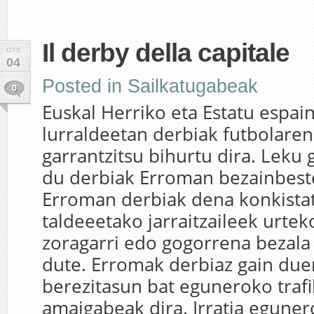
Il derby della capitale
OTS
04
Posted in
Sailkatugabeak
0
Euskal Herriko eta Estatu espai
lurraldeetan derbiak futbolaren 
garrantzitsu bihurtu dira. Leku 
du derbiak Erroman bezainbest
Erroman derbiak dena konkistat
taldeeetako jarraitzaileek urtek
zoragarri edo gogorrena bezala
dute. Erromak derbiaz gain due
berezitasun bat eguneroko trafi
amaigabeak dira. Irratia eguner