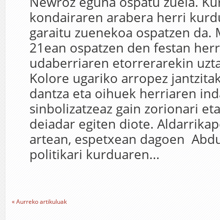
Newroz eguna ospatu zuela. Ku
kondairaren arabera herri kurd
garaitu zuenekoa ospatzen da.
21ean ospatzen den festan herr
udaberriaren etorrerarekin uzta
Kolore ugariko arropez jantzi
dantza eta oihuek herriaren ind
sinbolizatzeaz gain zorionari et
deiadar egiten diote. Aldarrika
artean, espetxean dagoen Abdu
politikari kurduaren...
« Aurreko artikuluak