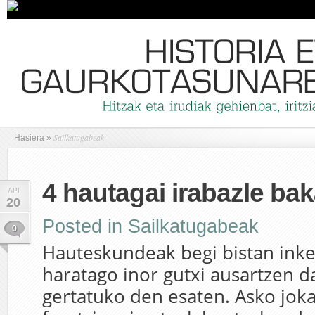
Sailkatugabeak
Hasiera
»
4 hautagai irabazle bak
API
20
Posted in
Sailkatugabeak
0
Hauteskundeak begi bistan inke
haratago inor gutxi ausartzen d
gertatuko den esaten. Asko jok