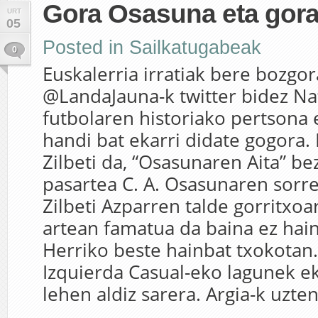
Gora Osasuna eta gora
URT
05
Posted in
Sailkatugabeak
0
Euskalerria irratiak bere bozgor
@LandaJauna-k twitter bidez Na
futbolaren historiako pertsona 
handi bat ekarri didate gogora.
Zilbeti da, “Osasunaren Aita” be
pasartea C. A. Osasunaren sorre
Zilbeti Azparren talde gorritxoa
artean famatua da baina ez hai
Herriko beste hainbat txokotan.
Izquierda Casual-eko lagunek ek
lehen aldiz sarera. Argia-k uzten.