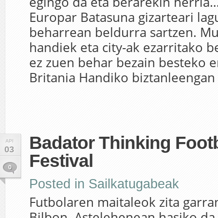
egingo da eta berarekin herria…
Europar Batasuna gizarteari lag
beharrean beldurra sartzen. Mu
handiek eta city-ak ezarritako 
ez zuen behar bezain besteko er
Britania Handiko biztanleengan e
Badator Thinking Footb
API
03
Festival
0
Posted in
Sailkatugabeak
Futbolaren maitaleok zita garra
Bilbon. Astelehenean hasiko da