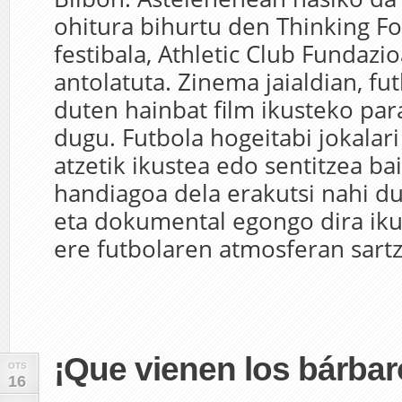
ohitura bihurtu den Thinking Fo
festibala, Athletic Club Fundazi
antolatuta. Zinema jaialdian, fu
duten hainbat film ikusteko par
dugu. Futbola hogeitabi jokalari
atzetik ikustea edo sentitzea ba
handiagoa dela erakutsi nahi du
eta dokumental egongo dira iku
ere futbolaren atmosferan sartz
¡Que vienen los bárbar
OTS
16