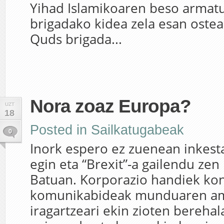
Yihad Islamikoaren beso armat
brigadako kidea zela esan ostean
Quds brigada...
Nora zoaz Europa?
UZT
18
Posted in
Sailkatugabeak
0
Inork espero ez zuenean inkesta
egin eta “Brexit”-a gailendu ze
Batuan. Korporazio handiek kon
komunikabideak munduaren a
iragartzeari ekin zioten bereha