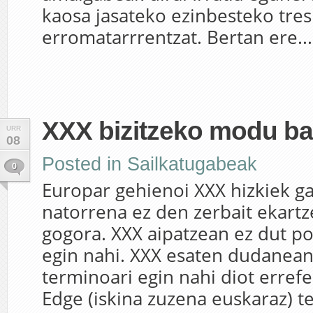
kaosa jasateko ezinbesteko tre
erromatarrrentzat. Bertan ere...
XXX bizitzeko modu ba
URR
08
Posted in
Sailkatugabeak
0
Europar gehienoi XXX hizkiek ga
natorrena ez den zerbait ekart
gogora. XXX aipatzean ez dut po
egin nahi. XXX esaten dudanean
terminoari egin nahi diot errefe
Edge (iskina zuzena euskaraz) 