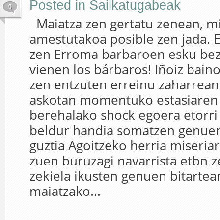
Posted in
Sailkatugabeak
0
Maiatza zen gertatu zenean, mi
amestutakoa posible zen jada. 
zen Erroma barbaroen esku bez
vienen los bárbaros! Iñoiz bain
zen entzuten erreinu zaharrean.
askotan momentuko estasiaren
berehalako shock egoera etorri 
beldur handia somatzen genuen
guztia Agoitzeko herria miseri
zuen buruzagi navarrista etbn z
zekiela ikusten genuen bitartea
maiatzako...