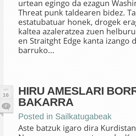
urtean egingo da ezagun Wash
Threat punk taldearen bidez. Ta
estatubatuar honek, drogek era
kaltea azaleratzea zuen helburu
en Straitght Edge kanta izango
barruko...
HIRU AMESLARI BOR
API
16
BAKARRA
0
Posted in
Sailkatugabeak
Aste batzuk igaro dira Kurdista