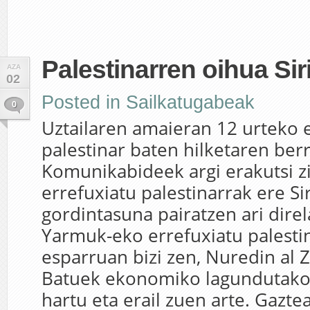
Palestinarren oihua Sir
AZA
02
Posted in
Sailkatugabeak
0
Uztailaren amaieran 12 urteko 
palestinar baten hilketaren ber
Komunikabideek argi erakutsi z
errefuxiatu palestinarrak ere Si
gordintasuna pairatzen ari direl
Yarmuk-eko errefuxiatu palesti
esparruan bizi zen, Nuredin al Z
Batuek ekonomiko lagundutako m
hartu eta erail zuen arte. Gazte