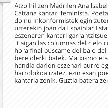
Atzo hil zen Madrilen Ana Isabe
Cattana kantari feminista. Poeta
doinu inkonformistek egin zute
urterekin joan da Espainiar Est
eszenaren kantari garrantzitsue
“Caigan las columnas del cielo 
hora final búscame del bajo del
bere olerki batek. Matxismo eta
handia darion eszenari aurre eg
harrobikoa izatez, ezin esan po
kantaria zenik. Guztia batera zen