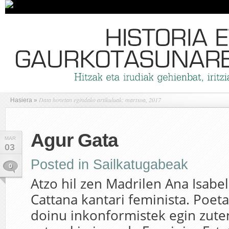
Data honetan egindako artikuluak: martxoa, 2017
Hasiera
»
Agur Gata
MAR
03
Posted in
Sailkatugabeak
0
Atzo hil zen Madrilen Ana Isabe
Cattana kantari feminista. Poeta
doinu inkonformistek egin zute