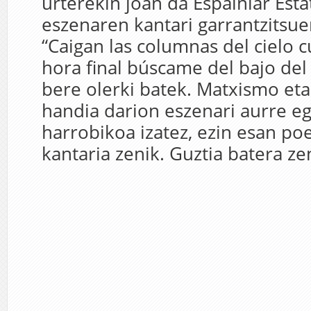
urterekin joan da Espainiar Est
eszenaren kantari garrantzitsue
“Caigan las columnas del cielo 
hora final búscame del bajo del
bere olerki batek. Matxismo eta
handia darion eszenari aurre eg
harrobikoa izatez, ezin esan po
kantaria zenik. Guztia batera zen