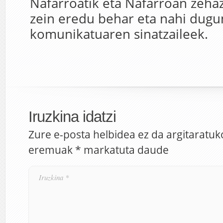
Nafarroatik eta Nafarroan zeha
zein eredu behar eta nahi dugun
komunikatuaren sinatzaileek.
Iruzkina idatzi
Zure e-posta helbidea ez da argitaratuk
eremuak
*
markatuta daude