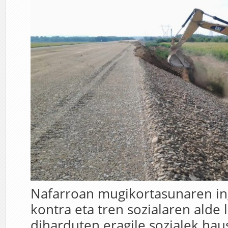
Nafarroan mugikortasunaren i
kontra eta tren sozialaren alde
diharduten eragile sozialek hau