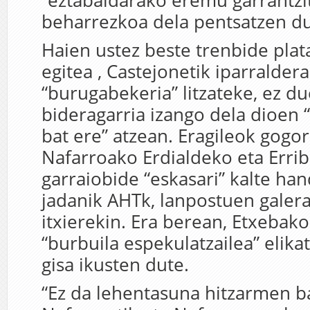
“eztabaidarako eremu garrantzi
beharrezkoa dela pentsatzen du
Haien ustez beste trenbide pla
egitea , Castejonetik iparraldera
“burugabekeria” litzateke, ez d
bideragarria izango dela dioen 
bat ere” atzean. Eragileok gogor
Nafarroako Erdialdeko eta Erri
garraiobide “eskasari” kalte han
jadanik AHTk, lanpostuen galera
itxierekin. Era berean, Etxebako
“burbuila espekulatzailea” elika
gisa ikusten dute.
“Ez da lehentasuna hitzarmen ba