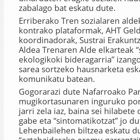
zabalago bat eskatu dute.
Erriberako Tren sozialaren ald
kontrako plataformak, AHT Geld
koordinadorak, Sustrai Erakuntz
Aldea Trenaren Alde elkarteak “s
ekologikoki bideragarria” izang
sarea sortzeko hausnarketa esk
komunikatu batean.
Gogorarazi dute Nafarroako Pa
mugikortasunaren inguruko po
jarri zela iaz, baina sei hilabet
gabe eta “sintomatikotzat” jo du
Lehenbailehen biltzea eskatu d