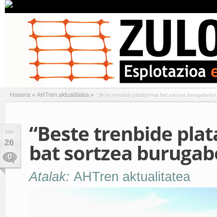
“Beste trenbide plataforma bat sortzea burugabeker
Hasiera
»
AHTren aktualitatea
»
“Beste trenbide pla
MAI
26
bat sortzea burugab
0
Atalak:
AHTren aktualitatea