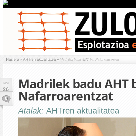
Madrilek badu AHT bat Nafarroarentzat
Hasiera
»
AHTren aktualitatea
»
Madrilek badu AHT 
MAI
26
Nafarroarentzat
0
Atalak:
AHTren aktualitatea