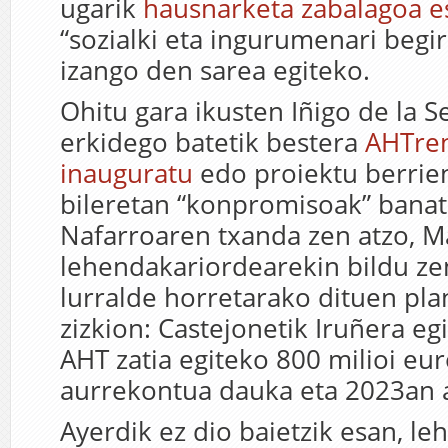
ugarik
hausnarketa zabalagoa e
“sozialki eta ingurumenari begir
izango den sarea egiteko.
Ohitu gara ikusten Iñigo de la 
erkidego batetik bestera
AHTre
inauguratu
edo proiektu berrie
bileretan “konpromisoak” banat
Nafarroaren txanda zen atzo, M
lehendakariordearekin bildu ze
lurralde horretarako dituen pla
zizkion: Castejonetik Iruñera e
AHT zatia egiteko 800 milioi eu
aurrekontua dauka eta 2023an 
Ayerdik ez dio baietzik esan, le