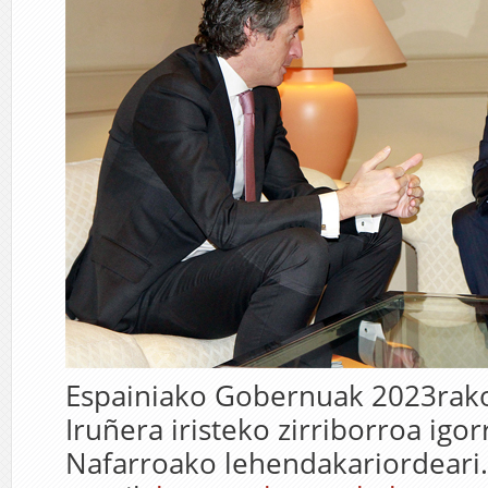
Espainiako Gobernuak 2023rako 
Iruñera iristeko zirriborroa igor
Nafarroako lehendakariordeari. 