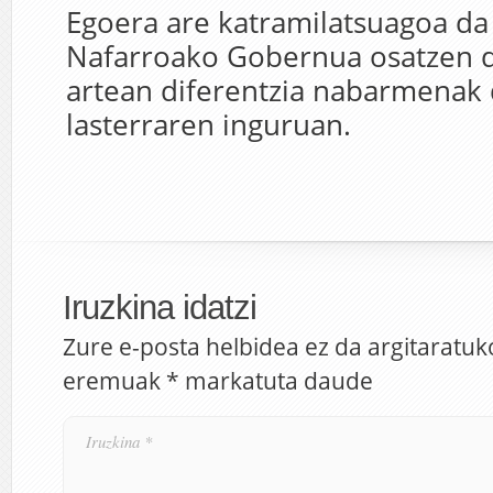
Egoera are katramilatsuagoa da 
Nafarroako Gobernua osatzen 
artean diferentzia nabarmenak 
lasterraren inguruan.
Iruzkina idatzi
Zure e-posta helbidea ez da argitaratuk
eremuak
*
markatuta daude