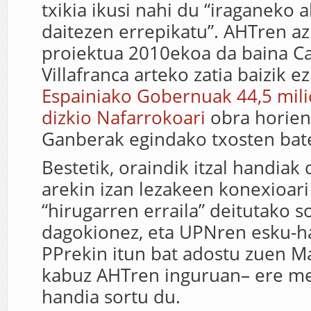
txikia ikusi nahi du “iraganeko 
daitezen errepikatu”. AHTren a
proiektua 2010ekoa da baina Ca
Villafranca arteko zatia baizik e
Espainiako Gobernuak 44,5 mili
dizkio Nafarrokoari
obra horien
Ganberak egindako txosten bat
Bestetik, oraindik itzal handia
arekin izan lezakeen konexioar
“hirugarren erraila” deitutako s
dagokionez, eta UPNren esku-h
PPrekin itun bat adostu zuen M
kabuz AHTren inguruan– ere me
handia sortu du.