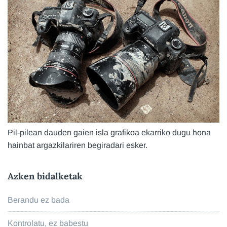
Pil-pilean dauden gaien isla grafikoa ekarriko dugu hona
hainbat argazkilariren begiradari esker.
Azken bidalketak
Berandu ez bada
Kontrolatu, ez babestu