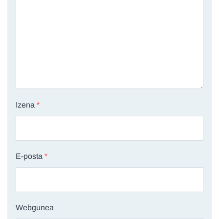
Izena
*
E-posta
*
Webgunea