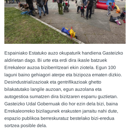
Espainiako Estatuko auzo okupaturik handiena Gasteizko
aldirietan dago. Bi urte eta erdi dira ikasle batzuek
Errekaleor auzoa biziberritzeari ekin ziotela. Egun 100
laguni baino gehiagori aterpe eta bizipoza ematen dizkio.
Desindustrializazioak eta gentrifikazioak ghetto
bilakatutako langile auzoan, egun auzolana eta
autogestioa sumatzen dira bizitzaren esparru guztietan.
Gasteizko Udal Gobernuak dio hor ezin dela bizi, baina
Errekaleorreko bizilagunek erakusten jarraitu nahi dute,
espazio publikoa berreskuratuz bestelako bizi-eredua
sortzea posible dela.