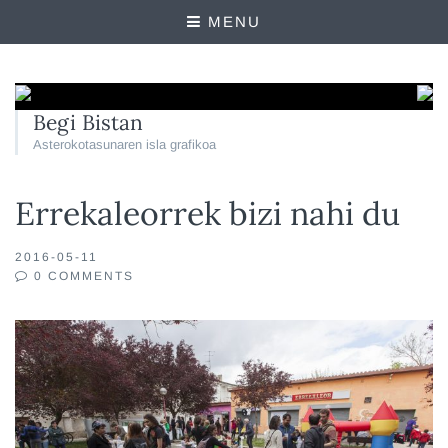
MENU
Begi Bistan
Asterokotasunaren isla grafikoa
Errekaleorrek bizi nahi du
2016-05-11
0 COMMENTS