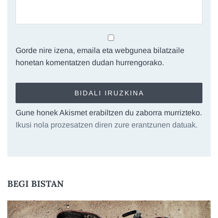
Gorde nire izena, emaila eta webgunea bilatzaile
honetan komentatzen dudan hurrengorako.
Gune honek Akismet erabiltzen du zaborra murrizteko.
Ikusi nola prozesatzen diren zure erantzunen datuak.
BEGI BISTAN