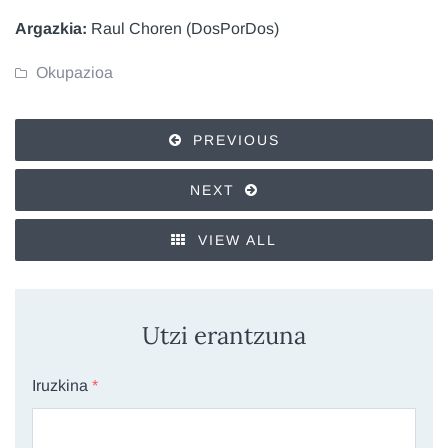
Argazkia:
Raul Choren (DosPorDos)
Okupazioa
PREVIOUS
NEXT
VIEW ALL
Utzi erantzuna
Iruzkina
*