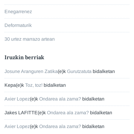
Enegarrenez
Deformaturik
30 urtez marrazo artean
Iruzkin berriak
Josune Aranguren Zatika
(e)k
Gurutzatuta
bidalketan
Kepa
(e)k
Toz, toz!
bidalketan
Axier Lopez
(e)k
Ondarea ala zama?
bidalketan
Jakes LAFITTE
(e)k
Ondarea ala zama?
bidalketan
Axier Lopez
(e)k
Ondarea ala zama?
bidalketan