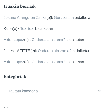
Iruzkin berriak
Josune Aranguren Zatika
(e)k
Gurutzatuta
bidalketan
Kepa
(e)k
Toz, toz!
bidalketan
Axier Lopez
(e)k
Ondarea ala zama?
bidalketan
Jakes LAFITTE
(e)k
Ondarea ala zama?
bidalketan
Axier Lopez
(e)k
Ondarea ala zama?
bidalketan
Kategoriak
Kategoriak