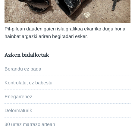
Pil-pilean dauden gaien isla grafikoa ekarriko dugu hona
hainbat argazkilariren begiradari esker.
Azken bidalketak
Berandu ez bada
Kontrolatu, ez babestu
Enegarrenez
Deformaturik
30 urtez marrazo artean