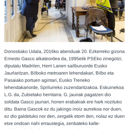
Donostiako Udala, 2016ko abenduak 20. Ezkerreko gizona
Ernesto Gasco alkateordea da, 1995etik PSEko zinegotzi,
diputatu Madrilen, Herri Lanen sailburuorde Eusko
Jaurlaritzan, Bilboko metroaren lehendakari, Bilbo eta
Pasaiako portuen agintari, Eusko Treneko
lehendakariorde, Sprilurreko zuzendaritzakoa. Eskuinekoa
L.G. da, Zubietako herritarra. G. jaunak pagatzen dio
soldata Gasco jaunari, honen erabakiak ere hark nozituko
ditu. Baina Gascok ez du jakingo inoiz aurrekoa nor duen,
ez dio galdetuko nor den, zergatik etorri den, nolaz ez duen
etxe ondoan nahi erraustegia, zenbateko kalte-