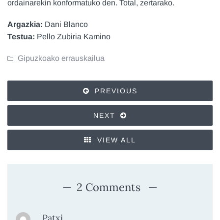
ordainarekin konformatuko den. Total, zertarako.
Argazkia:
Dani Blanco
Testua:
Pello Zubiria Kamino
Gipuzkoako errauskailua
PREVIOUS
NEXT
VIEW ALL
2 Comments
Patxi