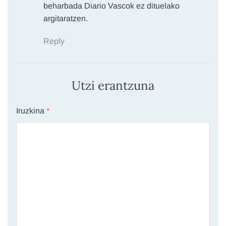
beharbada Diario Vascok ez dituelako
argitaratzen.
Reply
Utzi erantzuna
Iruzkina
*