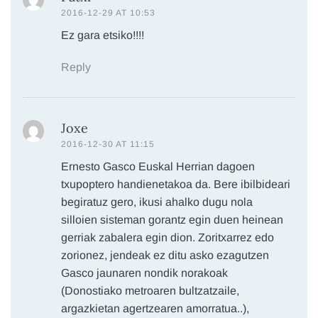
2016-12-29 AT 10:53
Ez gara etsiko!!!!
Reply
Joxe
2016-12-30 AT 11:15
Ernesto Gasco Euskal Herrian dagoen
txupoptero handienetakoa da. Bere ibilbideari
begiratuz gero, ikusi ahalko dugu nola
silloien sisteman gorantz egin duen heinean
gerriak zabalera egin dion. Zoritxarrez edo
zorionez, jendeak ez ditu asko ezagutzen
Gasco jaunaren nondik norakoak
(Donostiako metroaren bultzatzaile,
argazkietan agertzearen amorratua..),