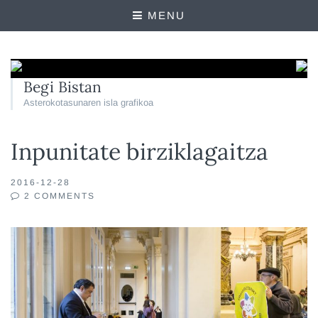
MENU
Begi Bistan
Asterokotasunaren isla grafikoa
Inpunitate birziklagaitza
2016-12-28
2 COMMENTS