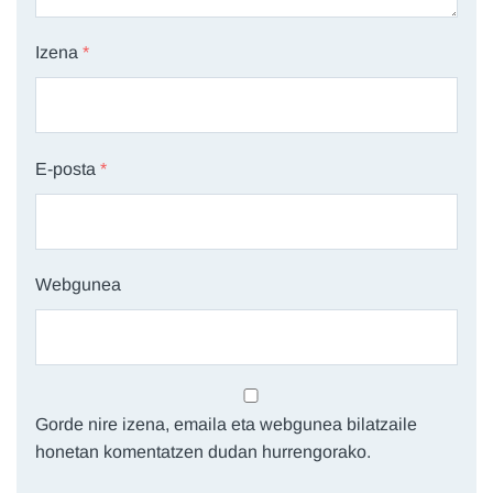
Izena
*
E-posta
*
Webgunea
Gorde nire izena, emaila eta webgunea bilatzaile
honetan komentatzen dudan hurrengorako.