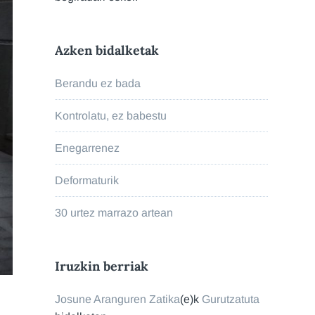
Azken bidalketak
Berandu ez bada
Kontrolatu, ez babestu
Enegarrenez
Deformaturik
30 urtez marrazo artean
Iruzkin berriak
Josune Aranguren Zatika
(e)k
Gurutzatuta