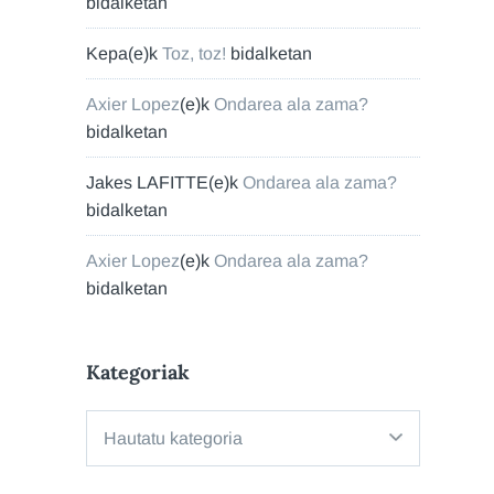
bidalketan
Kepa
(e)k
Toz, toz!
bidalketan
Axier Lopez
(e)k
Ondarea ala zama?
bidalketan
Jakes LAFITTE
(e)k
Ondarea ala zama?
bidalketan
Axier Lopez
(e)k
Ondarea ala zama?
bidalketan
Kategoriak
Kategoriak