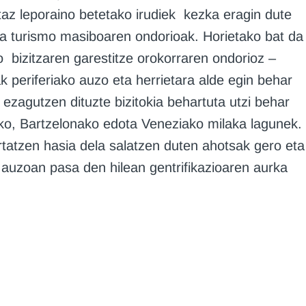
taz leporaino betetako irudiek kezka eragin dute
ira turismo masiboaren ondorioak. Horietako bat da
ko bizitzaren garestitze orokorraren ondorioz –
ak periferiako auzo eta herrietara alde egin behar
 ezagutzen dituzte bizitokia behartuta utzi behar
ako, Bartzelonako edota Veneziako milaka lagunek.
tatzen hasia dela salatzen duten ahotsak gero eta
 auzoan pasa den hilean gentrifikazioaren aurka