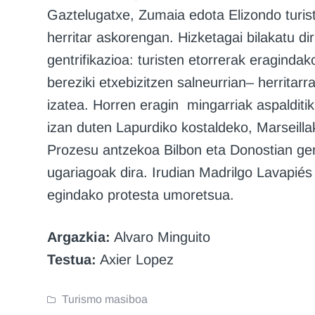
Gaztelugatxe, Zumaia edota Elizondo turis
herritar askorengan. Hizketagai bilakatu d
gentrifikazioa: turisten etorrerak eraginda
bereziki etxebizitzen salneurrian– herritarr
izatea. Horren eragin mingarriak aspalditik
izan duten Lapurdiko kostaldeko, Marseill
Prozesu antzekoa Bilbon eta Donostian ger
ugariagoak dira. Irudian Madrilgo Lavapiés
egindako protesta umoretsua.
Argazkia:
Alvaro Minguito
Testua:
Axier Lopez
Turismo masiboa