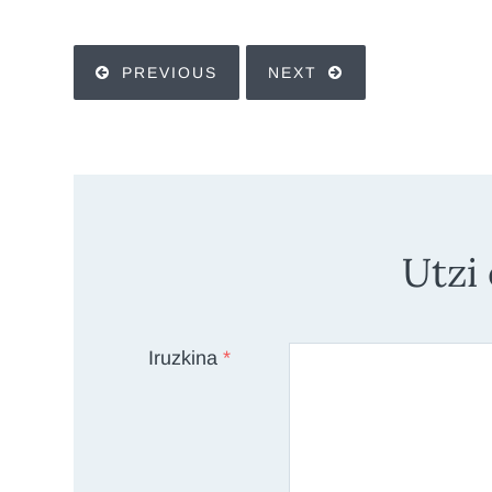
PREVIOUS
NEXT
Utzi
Iruzkina
*