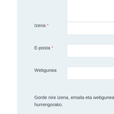
Izena
*
E-posta
*
Webgunea
Gorde nire izena, emaila eta webgunea
hurrengorako.