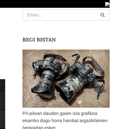
Search
for:
BEGI BISTAN
Pil-pilean dauden gaien isla grafikoa
ekarriko dugu hona hainbat argazkilariren
begiradari esker.