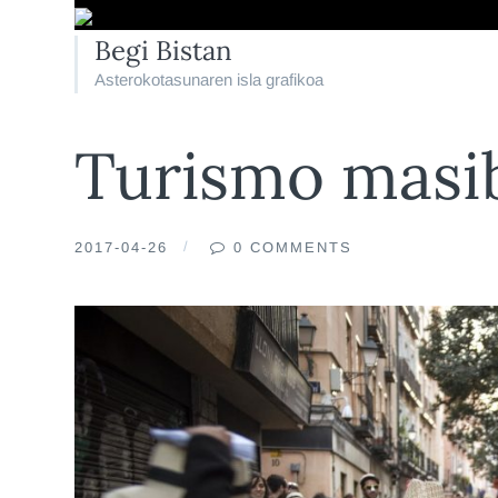
Begi Bistan
Asterokotasunaren isla grafikoa
Turismo masib
2017-04-26
0 COMMENTS