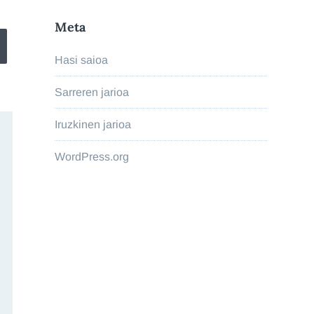
Meta
Hasi saioa
Sarreren jarioa
Iruzkinen jarioa
WordPress.org