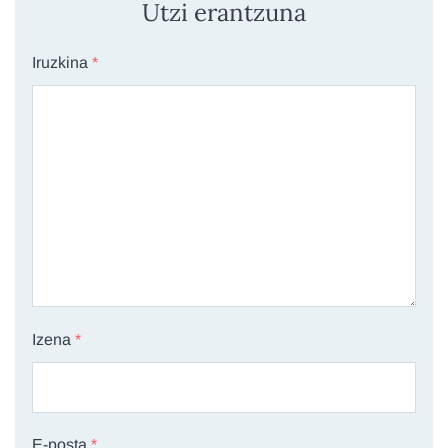
Utzi erantzuna
Iruzkina
*
Izena
*
E-posta
*