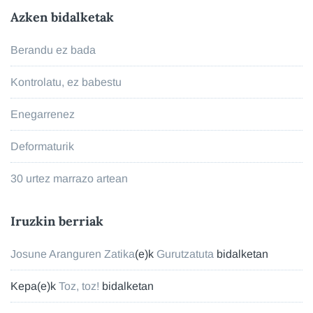
Azken bidalketak
Berandu ez bada
Kontrolatu, ez babestu
Enegarrenez
Deformaturik
30 urtez marrazo artean
Iruzkin berriak
Josune Aranguren Zatika
(e)k
Gurutzatuta
bidalketan
Kepa
(e)k
Toz, toz!
bidalketan