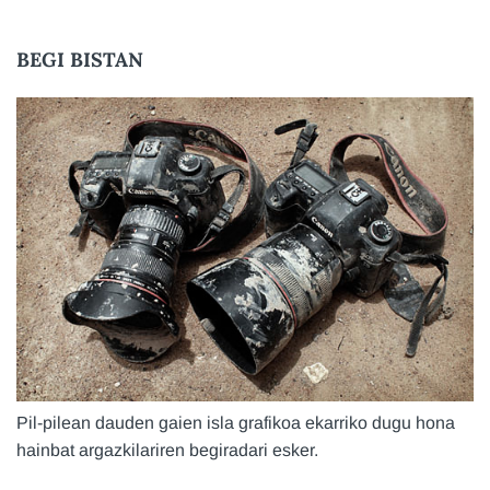
BEGI BISTAN
Pil-pilean dauden gaien isla grafikoa ekarriko dugu hona
hainbat argazkilariren begiradari esker.