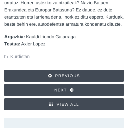
urratuz. Horren ustezko zaintzaileak? Nazio Batuen
Erakundea eta Europar Batasuna? Ez daude, ez dute
erantzuten eta larriena dena, inork ez ditu espero. Kurduak,
beste behin ere, autodefentsa armatura kondenatu dituzte.
Argazkia:
Kauldi Iriondo Galarraga
Testua:
Axier Lopez
Kurdistan
PREVIOUS
NEXT
VIEW ALL