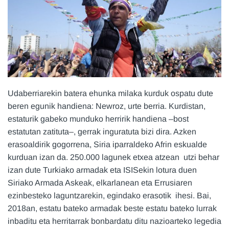
Udaberriarekin batera ehunka milaka kurduk ospatu dute
beren egunik handiena: Newroz, urte berria. Kurdistan,
estaturik gabeko munduko herririk handiena –bost
estatutan zatituta–, gerrak inguratuta bizi dira. Azken
erasoaldirik gogorrena, Siria iparraldeko Afrin eskualde
kurduan izan da. 250.000 lagunek etxea atzean utzi behar
izan dute Turkiako armadak eta ISISekin lotura duen
Siriako Armada Askeak, elkarlanean eta Errusiaren
ezinbesteko laguntzarekin, egindako erasotik ihesi. Bai,
2018an, estatu bateko armadak beste estatu bateko lurrak
inbaditu eta herritarrak bonbardatu ditu nazioarteko legedia