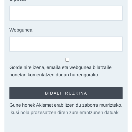
Webgunea
Gorde nire izena, emaila eta webgunea bilatzaile
honetan komentatzen dudan hurrengorako.
Gune honek Akismet erabiltzen du zaborra murrizteko.
Ikusi nola prozesatzen diren zure erantzunen datuak.