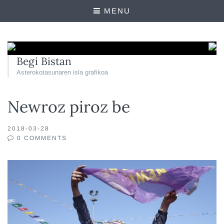
MENU
Begi Bistan
Asterokotasunaren isla grafikoa
Newroz piroz be
2018-03-28
0 COMMENTS