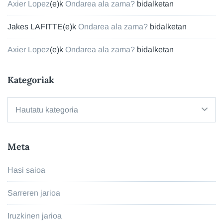
Axier Lopez
(e)k
Ondarea ala zama?
bidalketan
Jakes LAFITTE
(e)k
Ondarea ala zama?
bidalketan
Axier Lopez
(e)k
Ondarea ala zama?
bidalketan
Kategoriak
Kategoriak
Meta
Hasi saioa
Sarreren jarioa
Iruzkinen jarioa