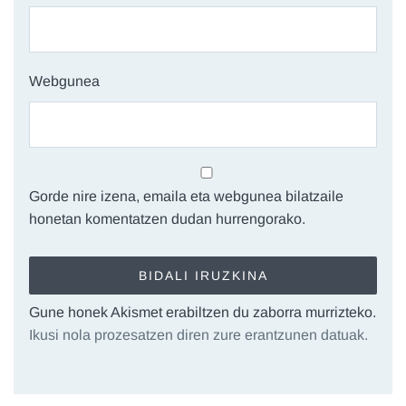
Webgunea
Gorde nire izena, emaila eta webgunea bilatzaile
honetan komentatzen dudan hurrengorako.
Gune honek Akismet erabiltzen du zaborra murrizteko.
Ikusi nola prozesatzen diren zure erantzunen datuak.