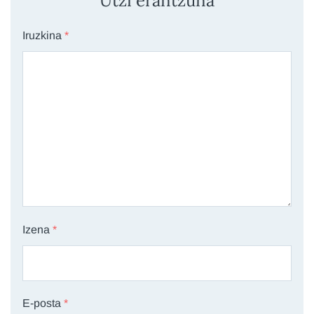
Utzi erantzuna
Iruzkina
*
Izena
*
E-posta
*