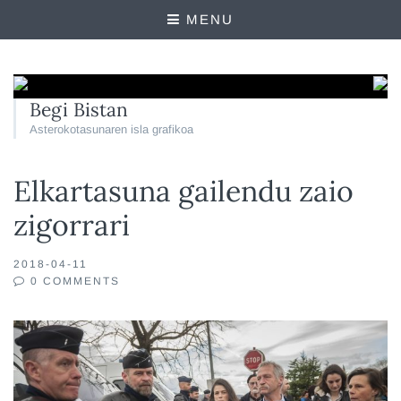
MENU
Begi Bistan
Asterokotasunaren isla grafikoa
Elkartasuna gailendu zaio
zigorrari
2018-04-11
0 COMMENTS