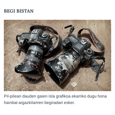
BEGI BISTAN
Pil-pilean dauden gaien isla grafikoa ekarriko dugu hona
hainbat argazkilariren begiradari esker.