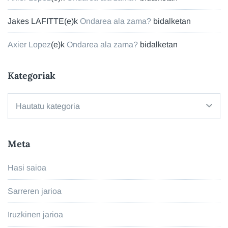
Jakes LAFITTE
(e)k
Ondarea ala zama?
bidalketan
Axier Lopez
(e)k
Ondarea ala zama?
bidalketan
Kategoriak
Kategoriak
Meta
Hasi saioa
Sarreren jarioa
Iruzkinen jarioa