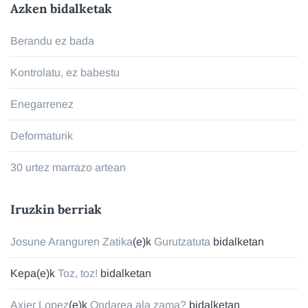
Azken bidalketak
Berandu ez bada
Kontrolatu, ez babestu
Enegarrenez
Deformaturik
30 urtez marrazo artean
Iruzkin berriak
Josune Aranguren Zatika
(e)k
Gurutzatuta
bidalketan
Kepa
(e)k
Toz, toz!
bidalketan
Axier Lopez
(e)k
Ondarea ala zama?
bidalketan