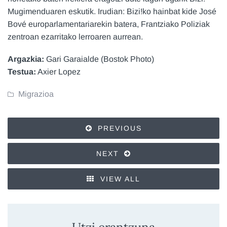
Mugimenduaren eskutik. Irudian: Bizi!ko hainbat kide José
Bové europarlamentariarekin batera, Frantziako Poliziak
zentroan ezarritako lerroaren aurrean.
Argazkia:
Gari Garaialde (Bostok Photo)
Testua:
Axier Lopez
Migrazioa
PREVIOUS
NEXT
VIEW ALL