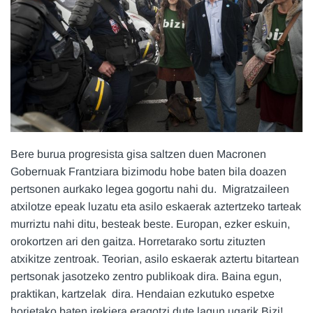
Bere burua progresista gisa saltzen duen Macronen
Gobernuak Frantziara bizimodu hobe baten bila doazen
pertsonen aurkako legea gogortu nahi du. Migratzaileen
atxilotze epeak luzatu eta asilo eskaerak aztertzeko tarteak
murriztu nahi ditu, besteak beste. Europan, ezker eskuin,
orokortzen ari den gaitza. Horretarako sortu zituzten
atxikitze zentroak. Teorian, asilo eskaerak aztertu bitartean
pertsonak jasotzeko zentro publikoak dira. Baina egun,
praktikan, kartzelak dira. Hendaian ezkutuko espetxe
horietako baten irekiera eragotzi dute lagun ugarik Bizi!