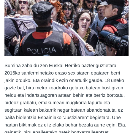
Sumina zabaldu zen Euskal Herriko bazter guztietara
2016ko sanferminetako eraso sexistaren epaiaren berri
jakin orduko. Eta oraindik ezin onarturik gaude. 18 urteko
gazte bat, hiru metro koadroko gelatxo batean bost gizon
heldu eta indartsuagoren artean behin eta berriz bortxatu,
bideoz grabatu, emakumeari mugikorra lapurtu eta
segituan kalean bakarrik negar batean abandonatuta, ez
baita biolentzia Espainiako “Justiziaren” begietara. Une
hartan biktimak ez ei zielako behar bezala aurre egin. Eta,
gainetik, hiru epaileetako batek bortxatzaileentzat