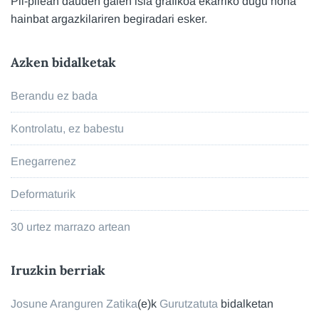
Pil-pilean dauden gaien isla grafikoa ekarriko dugu hona
hainbat argazkilariren begiradari esker.
Azken bidalketak
Berandu ez bada
Kontrolatu, ez babestu
Enegarrenez
Deformaturik
30 urtez marrazo artean
Iruzkin berriak
Josune Aranguren Zatika
(e)k
Gurutzatuta
bidalketan