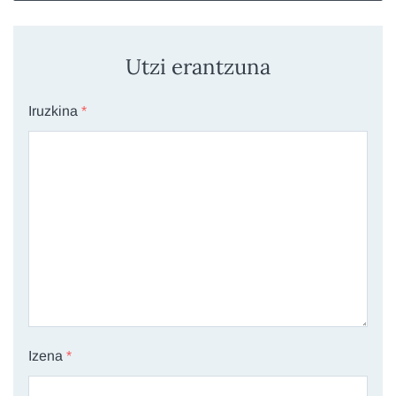
Utzi erantzuna
Iruzkina
*
Izena
*