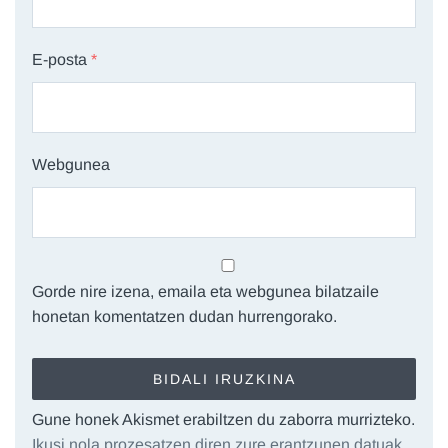
E-posta
*
Webgunea
Gorde nire izena, emaila eta webgunea bilatzaile
honetan komentatzen dudan hurrengorako.
Gune honek Akismet erabiltzen du zaborra murrizteko.
Ikusi nola prozesatzen diren zure erantzunen datuak.