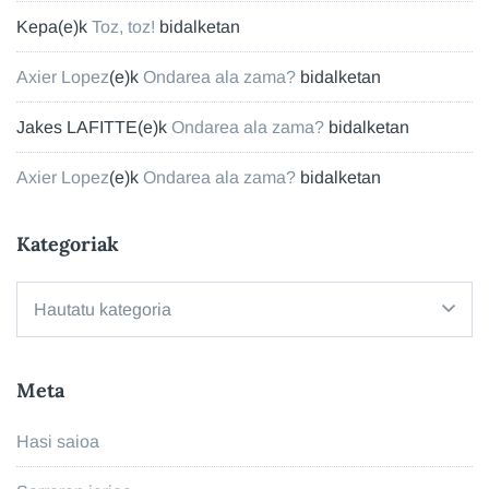
Kepa
(e)k
Toz, toz!
bidalketan
Axier Lopez
(e)k
Ondarea ala zama?
bidalketan
Jakes LAFITTE
(e)k
Ondarea ala zama?
bidalketan
Axier Lopez
(e)k
Ondarea ala zama?
bidalketan
Kategoriak
Kategoriak
Meta
Hasi saioa