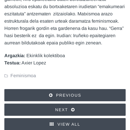
absoluzioa eskatu du bortxaketaren irudietan “emakumeari
eszitatuta” antzematen zitzaiolako. Matxismoa arazo
estrukturala dela esaten urteak daramatza feminismoak.
Horren frogarik gordin eta gardenena da kasu hau. “Gerra”
hasi besterik ez da egin. Irudian: Iruñeko epaitegiaren
aurrean bildutakoak epaia publiko egin zenean.
Argazkia:
Ekinklik kolektiboa
Testua:
Axier Lopez
Feminismoa
PREVIOUS
NEXT
VIEW ALL