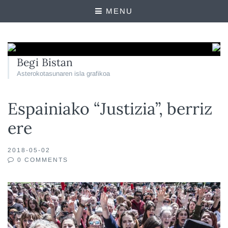
MENU
Begi Bistan
Asterokotasunaren isla grafikoa
Espainiako “Justizia”, berriz
ere
2018-05-02
0 COMMENTS