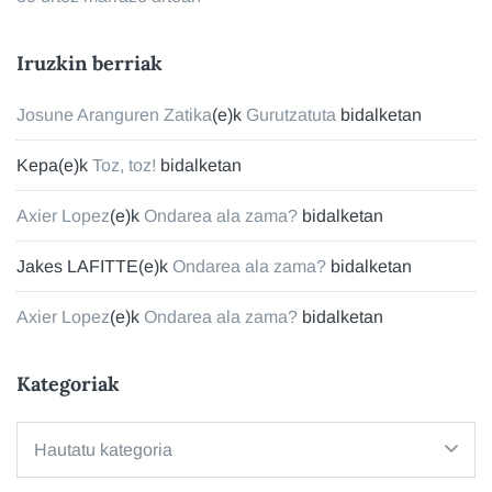
Iruzkin berriak
Josune Aranguren Zatika
(e)k
Gurutzatuta
bidalketan
Kepa
(e)k
Toz, toz!
bidalketan
Axier Lopez
(e)k
Ondarea ala zama?
bidalketan
Jakes LAFITTE
(e)k
Ondarea ala zama?
bidalketan
Axier Lopez
(e)k
Ondarea ala zama?
bidalketan
Kategoriak
Kategoriak