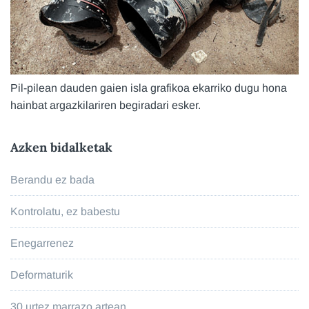
Pil-pilean dauden gaien isla grafikoa ekarriko dugu hona
hainbat argazkilariren begiradari esker.
Azken bidalketak
Berandu ez bada
Kontrolatu, ez babestu
Enegarrenez
Deformaturik
30 urtez marrazo artean