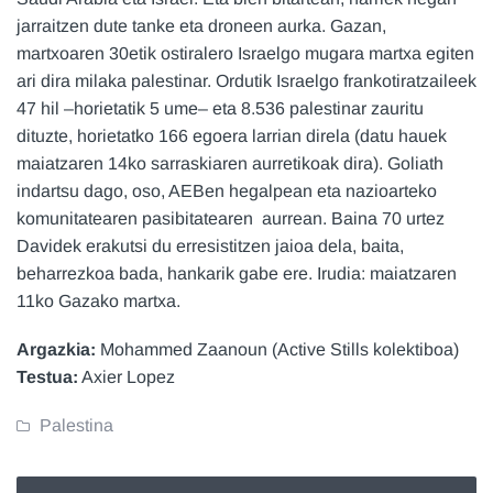
jarraitzen dute tanke eta droneen aurka. Gazan,
martxoaren 30etik ostiralero Israelgo mugara martxa egiten
ari dira milaka palestinar. Ordutik Israelgo frankotiratzaileek
47 hil –horietatik 5 ume– eta 8.536 palestinar zauritu
dituzte, horietatko 166 egoera larrian direla (datu hauek
maiatzaren 14ko sarraskiaren aurretikoak dira). Goliath
indartsu dago, oso, AEBen hegalpean eta nazioarteko
komunitatearen pasibitatearen aurrean. Baina 70 urtez
Davidek erakutsi du erresistitzen jaioa dela, baita,
beharrezkoa bada, hankarik gabe ere. Irudia: maiatzaren
11ko Gazako martxa.
Argazkia:
Mohammed Zaanoun (Active Stills kolektiboa)
Testua:
Axier Lopez
Palestina