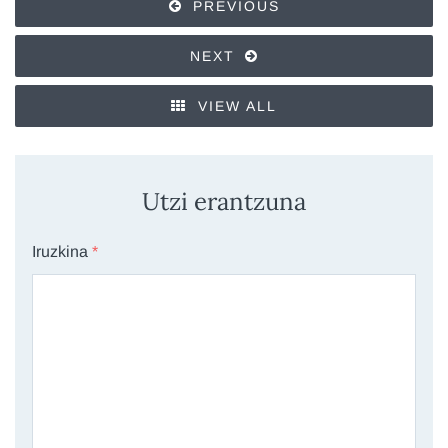
PREVIOUS
NEXT
VIEW ALL
Utzi erantzuna
Iruzkina
*