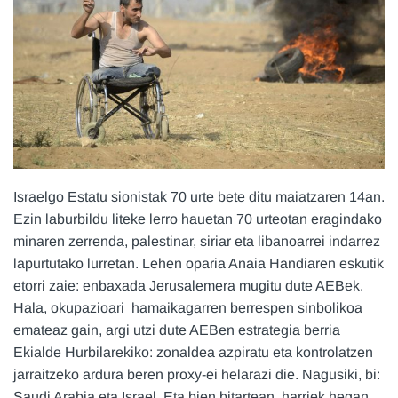
Israelgo Estatu sionistak 70 urte bete ditu maiatzaren 14an.
Ezin laburbildu liteke lerro hauetan 70 urteotan eragindako
minaren zerrenda, palestinar, siriar eta libanoarrei indarrez
lapurtutako lurretan. Lehen oparia Anaia Handiaren eskutik
etorri zaie: enbaxada Jerusalemera mugitu dute AEBek.
Hala, okupazioari hamaikagarren berrespen sinbolikoa
emateaz gain, argi utzi dute AEBen estrategia berria
Ekialde Hurbilarekiko: zonaldea azpiratu eta kontrolatzen
jarraitzeko ardura beren proxy-ei helarazi die. Nagusiki, bi:
Saudi Arabia eta Israel. Eta bien bitartean, harriek hegan