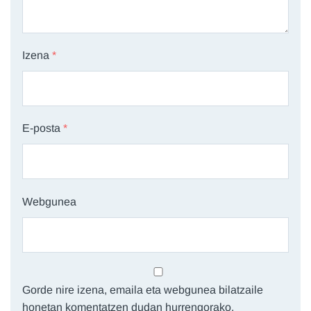
Izena
*
E-posta
*
Webgunea
Gorde nire izena, emaila eta webgunea bilatzaile
honetan komentatzen dudan hurrengorako.