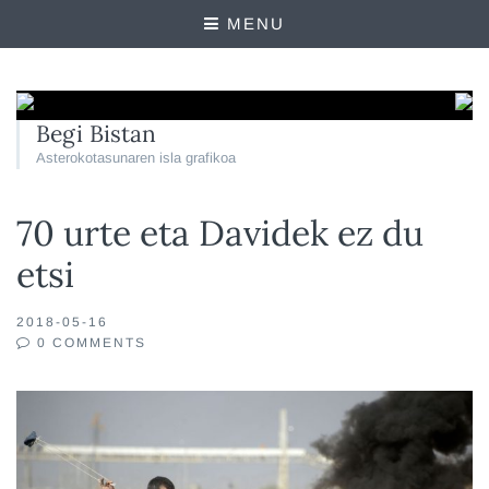
MENU
Begi Bistan
Asterokotasunaren isla grafikoa
70 urte eta Davidek ez du
etsi
2018-05-16
0 COMMENTS