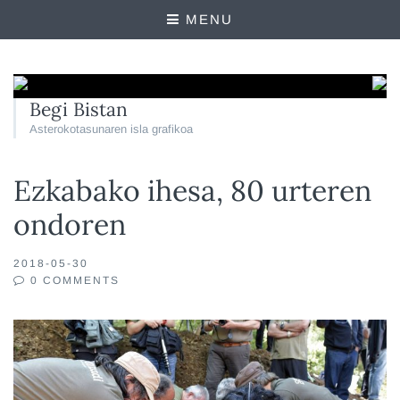
MENU
Begi Bistan
Asterokotasunaren isla grafikoa
Ezkabako ihesa, 80 urteren
ondoren
2018-05-30
0 COMMENTS