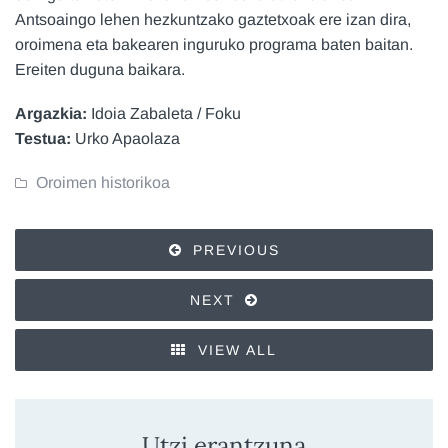
Antsoaingo lehen hezkuntzako gaztetxoak ere izan dira,
oroimena eta bakearen inguruko programa baten baitan.
Ereiten duguna baikara.
Argazkia:
Idoia Zabaleta / Foku
Testua:
Urko Apaolaza
Oroimen historikoa
PREVIOUS
NEXT
VIEW ALL
Utzi erantzuna