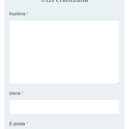
Iruzkina
*
Izena
*
E-posta
*