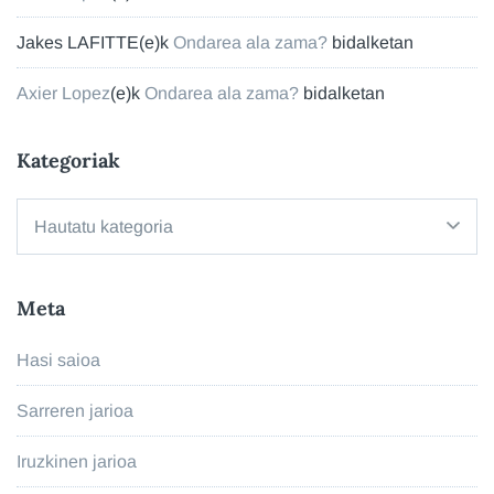
Jakes LAFITTE
(e)k
Ondarea ala zama?
bidalketan
Axier Lopez
(e)k
Ondarea ala zama?
bidalketan
Kategoriak
Kategoriak
Meta
Hasi saioa
Sarreren jarioa
Iruzkinen jarioa