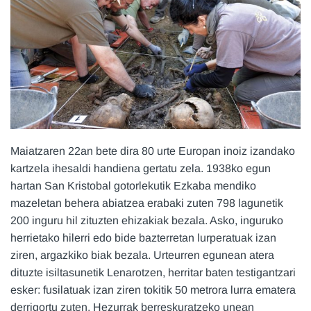
Maiatzaren 22an bete dira 80 urte Europan inoiz izandako
kartzela ihesaldi handiena gertatu zela. 1938ko egun
hartan San Kristobal gotorlekutik Ezkaba mendiko
mazeletan behera abiatzea erabaki zuten 798 lagunetik
200 inguru hil zituzten ehizakiak bezala. Asko, inguruko
herrietako hilerri edo bide bazterretan lurperatuak izan
ziren, argazkiko biak bezala. Urteurren egunean atera
dituzte isiltasunetik Lenarotzen, herritar baten testigantzari
esker: fusilatuak izan ziren tokitik 50 metrora lurra ematera
derrigortu zuten. Hezurrak berreskuratzeko unean