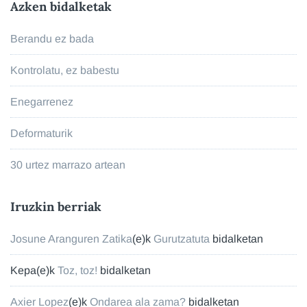
Azken bidalketak
Berandu ez bada
Kontrolatu, ez babestu
Enegarrenez
Deformaturik
30 urtez marrazo artean
Iruzkin berriak
Josune Aranguren Zatika
(e)k
Gurutzatuta
bidalketan
Kepa
(e)k
Toz, toz!
bidalketan
Axier Lopez
(e)k
Ondarea ala zama?
bidalketan