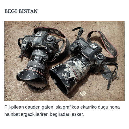
BEGI BISTAN
Pil-pilean dauden gaien isla grafikoa ekarriko dugu hona
hainbat argazkilariren begiradari esker.