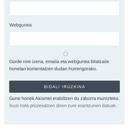
Webgunea
Gorde nire izena, emaila eta webgunea bilatzaile
honetan komentatzen dudan hurrengorako.
Gune honek Akismet erabiltzen du zaborra murrizteko.
Ikusi nola prozesatzen diren zure erantzunen datuak.